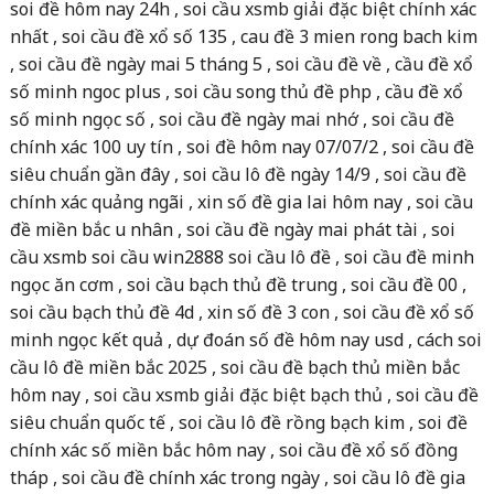
soi đề hôm nay 24h , soi cầu xsmb giải đặc biệt chính xác
nhất , soi cầu đề xổ số 135 , cau đề 3 mien rong bach kim
, soi cầu đề ngày mai 5 tháng 5 , soi cầu đề về , cầu đề xổ
số minh ngoc plus , soi cầu song thủ đề php , cầu đề xổ
số minh ngọc số , soi cầu đề ngày mai nhớ , soi cầu đề
chính xác 100 uy tín , soi đề hôm nay 07/07/2 , soi cầu đề
siêu chuẩn gần đây , soi cầu lô đề ngày 14/9 , soi cầu đề
chính xác quảng ngãi , xin số đề gia lai hôm nay , soi cầu
đề miền bắc u nhân , soi cầu đề ngày mai phát tài , soi
cầu xsmb soi cầu win2888 soi cầu lô đề , soi cầu đề minh
ngọc ăn cơm , soi cầu bạch thủ đề trung , soi cầu đề 00 ,
soi cầu bạch thủ đề 4d , xin số đề 3 con , soi cầu đề xổ số
minh ngọc kết quả , dự đoán số đề hôm nay usd , cách soi
cầu lô đề miền bắc 2025 , soi cầu đề bạch thủ miền bắc
hôm nay , soi cầu xsmb giải đặc biệt bạch thủ , soi cầu đề
siêu chuẩn quốc tế , soi cầu lô đề rồng bạch kim , soi đề
chính xác số miền bắc hôm nay , soi cầu đề xổ số đồng
tháp , soi cầu đề chính xác trong ngày , soi cầu lô đề gia