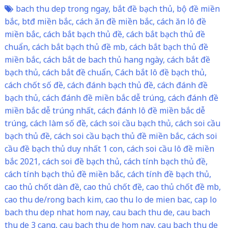
bach thu dep trong ngay
,
bắt đề bạch thủ
,
bộ đề miền
bắc
,
btđ miền bắc
,
cách ăn đề miền bắc
,
cách ăn lô đề
miền bắc
,
cách bắt bạch thủ đề
,
cách bắt bạch thủ đề
chuẩn
,
cách bắt bạch thủ đề mb
,
cách bắt bạch thủ đề
miền bắc
,
cách bắt de bach thủ hang ngày
,
cách bắt đề
bạch thủ
,
cách bắt đề chuẩn
,
Cách bắt lô đề bạch thủ
,
cách chốt số đề
,
cách đánh bạch thủ đề
,
cách đánh đề
bạch thủ
,
cách đánh đề miền bắc dễ trúng
,
cách đánh đề
miền bắc dễ trúng nhất
,
cách đánh lô đề miền bắc dễ
trúng
,
cách làm số đề
,
cách soi cầu bạch thủ
,
cách soi cầu
bạch thủ đề
,
cách soi cầu bạch thủ đề miền bắc
,
cách soi
cầu đề bạch thủ duy nhất 1 con
,
cách soi cầu lô đề miền
bắc 2021
,
cách soi đề bạch thủ
,
cách tính bạch thủ đề
,
cách tính bạch thủ đề miền bắc
,
cách tính đề bạch thủ
,
cao thủ chốt dàn đề
,
cao thủ chốt đề
,
cao thủ chốt đề mb
,
cao thu de/rong bach kim
,
cao thu lo de mien bac
,
cap lo
bach thu dep nhat hom nay
,
cau bach thu de
,
cau bach
thu de 3 cang
,
cau bach thu de hom nay
,
cau bach thu de