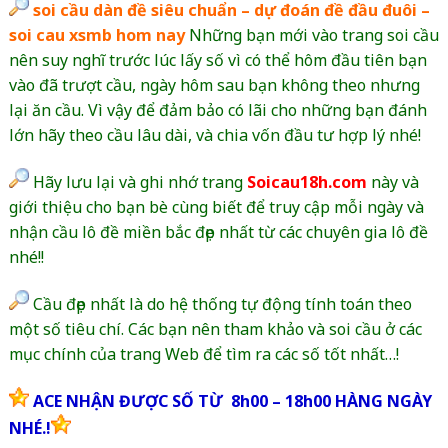
soi cầu dàn đề siêu chuẩn – dự đoán đề đầu đuôi –
soi cau xsmb hom nay
Những bạn mới vào trang soi cầu
nên suy nghĩ trước lúc lấy số vì có thể hôm đầu tiên bạn
vào đã trượt cầu, ngày hôm sau bạn không theo nhưng
lại ăn cầu. Vì vậy để đảm bảo có lãi cho những bạn đánh
lớn hãy theo cầu lâu dài, và chia vốn đầu tư hợp lý nhé!
Hãy lưu lại và ghi nhớ trang
Soicau18h.com
này và
giới thiệu cho bạn bè cùng biết để truy cập mỗi ngày và
nhận cầu lô đề miền bắc đẹp nhất từ các chuyên gia lô đề
nhé!!
Cầu đẹp nhất là do hệ thống tự động tính toán theo
một số tiêu chí. Các bạn nên tham khảo và soi cầu ở các
mục chính của trang Web để tìm ra các số tốt nhất…!
ACE NHẬN ĐƯỢC SỐ TỪ 8h00 – 18h00 HÀNG NGÀY
NHÉ.!