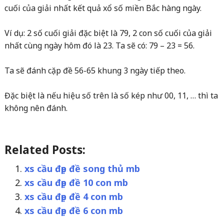
cuối của giải nhất kết quả xổ số miền Bắc hàng ngày.
Ví dụ: 2 số cuối giải đặc biệt là 79, 2 con số cuối của giải
nhất cùng ngày hôm đó là 23. Ta sẽ có: 79 – 23 = 56.
Ta sẽ đánh cặp đề 56-65 khung 3 ngày tiếp theo.
Đặc biệt là nếu hiệu số trên là số kép như 00, 11, … thì ta
không nên đánh.
Related Posts:
xs cầu đẹp đề song thủ mb
xs cầu đẹp đề 10 con mb
xs cầu đẹp đề 4 con mb
xs cầu đẹp đề 6 con mb