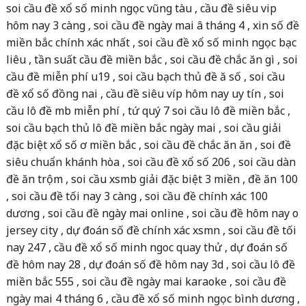
soi cầu đề xổ số minh ngọc vũng tàu , cầu đề siêu vip
hôm nay 3 càng , soi cầu đề ngày mai â tháng 4 , xin số đề
miền bắc chính xác nhất , soi cầu đề xổ số minh ngọc bạc
liêu , tần suất cầu đề miền bắc , soi cầu đề chắc ăn gì , soi
cầu đề miễn phí u19 , soi cầu bạch thủ đề ă số , soi cầu
đề xổ số đồng nai , cầu đề siêu víp hôm nay uy tín , soi
cầu lô đề mb miễn phí , tứ quý 7 soi cầu lô đề miền bắc ,
soi cầu bạch thủ lô đề miền bắc ngày mai , soi cầu giải
đặc biệt xổ số ơ miền bắc , soi cầu đề chắc ăn ăn , soi đề
siêu chuẩn khánh hòa , soi cầu đề xổ số 206 , soi cầu dàn
đề ăn trộm , soi cầu xsmb giải đặc biệt 3 miền , đề ăn 100
, soi cầu đề tối nay 3 càng , soi cầu đề chính xác 100
dương , soi cầu đề ngày mai online , soi cầu đề hôm nay o
jersey city , dự đoán số đề chính xác xsmn , soi cầu đề tối
nay 247 , cầu đề xổ số minh ngoc quay thử , dự đoán số
đề hôm nay 28 , dự đoán số đề hôm nay 3d , soi cầu lô đề
miền bắc 555 , soi cầu đề ngày mai karaoke , soi cầu đề
ngày mai 4 tháng 6 , cầu đề xổ số minh ngọc bình dương ,