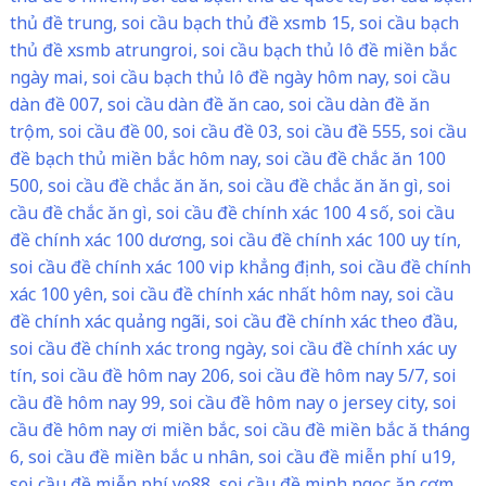
thủ đề trung
,
soi cầu bạch thủ đề xsmb 15
,
soi cầu bạch
thủ đề xsmb atrungroi
,
soi cầu bạch thủ lô đề miền bắc
ngày mai
,
soi cầu bạch thủ lô đề ngày hôm nay
,
soi cầu
dàn đề 007
,
soi cầu dàn đề ăn cao
,
soi cầu dàn đề ăn
trộm
,
soi cầu đề 00
,
soi cầu đề 03
,
soi cầu đề 555
,
soi cầu
đề bạch thủ miền bắc hôm nay
,
soi cầu đề chắc ăn 100
500
,
soi cầu đề chắc ăn ăn
,
soi cầu đề chắc ăn ăn gì
,
soi
cầu đề chắc ăn gì
,
soi cầu đề chính xác 100 4 số
,
soi cầu
đề chính xác 100 dương
,
soi cầu đề chính xác 100 uy tín
,
soi cầu đề chính xác 100 vip khẳng định
,
soi cầu đề chính
xác 100 yên
,
soi cầu đề chính xác nhất hôm nay
,
soi cầu
đề chính xác quảng ngãi
,
soi cầu đề chính xác theo đầu
,
soi cầu đề chính xác trong ngày
,
soi cầu đề chính xác uy
tín
,
soi cầu đề hôm nay 206
,
soi cầu đề hôm nay 5/7
,
soi
cầu đề hôm nay 99
,
soi cầu đề hôm nay o jersey city
,
soi
cầu đề hôm nay ơi miền bắc
,
soi cầu đề miền bắc ă tháng
6
,
soi cầu đề miền bắc u nhân
,
soi cầu đề miễn phí u19
,
soi cầu đề miễn phí yo88
,
soi cầu đề minh ngọc ăn cơm
,