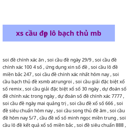
xs cầu đẹp lô bạch thủ mb
soi đề chính xác ăn , soi cầu đề ngày 29/9 , soi cầu đề
chính xác 100 4 số , ứng dụng xin số đề , soi cầu lô đề
miền bắc 247 , soi cầu đề chính xác nhất hôm nay , soi
cầu bạch thủ đề xsmb atrungroi , soi cầu giải đặc biệt xổ
số remix , soi cầu giải đặc biệt xổ số 30 ngày , dự đoán số
đề chính xác trong ngày , dự đoán số đề chính xác 7777 ,
soi cầu đề ngày mai quảng trị , soi cầu đề xổ số 666 , soi
đề siêu chuẩn hôm nay , soi cầu song thủ đề âm , soi cầu
đề hôm nay 5/7 , cầu đề xổ số minh ngọc miền trung , soi
cầu lô đề kết quả xổ số miền bắc , soi đề siêu chuẩn 888 ,