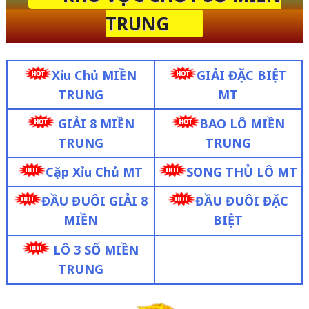
TRUNG
Xỉu Chủ MIỀN
GIẢI ĐẶC BIỆT
TRUNG
MT
GIẢI 8 MIỀN
BAO LÔ MIỀN
TRUNG
TRUNG
Cặp Xỉu Chủ MT
SONG THỦ LÔ MT
ĐẦU ĐUÔI GIẢI 8
ĐẦU ĐUÔI ĐẶC
MIỀN
BIỆT
LÔ 3 SỐ MIỀN
TRUNG