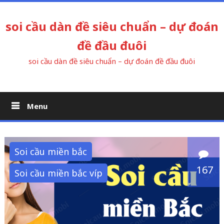
Skip
to
soi cầu dàn đề siêu chuẩn – dự đoán
content
đề đầu đuôi
soi cầu dàn đề siêu chuẩn – dự đoán đề đầu đuôi
Menu
Soi cầu miền bắc
167
Soi cầu miền bắc víp