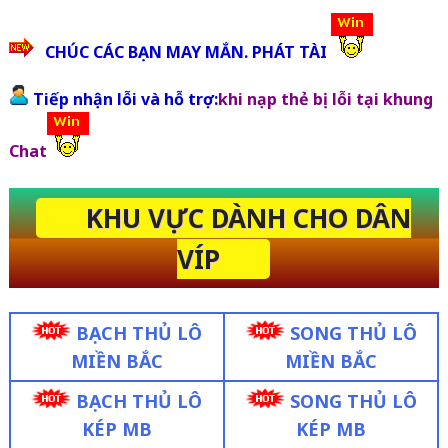
CHÚC CÁC BẠN MAY MẮN. PHÁT TÀI
Tiếp nhận lỗi và hỗ trợ:
khi nạp thẻ bị lỗi tại khung
Chat
KHU VỰC DÀNH CHO DÂN
VÍP
BẠCH THỦ LÔ
SONG THỦ LÔ
MIỀN BẮC
MIỀN BẮC
BẠCH THỦ LÔ
SONG THỦ LÔ
KÉP MB
KÉP MB