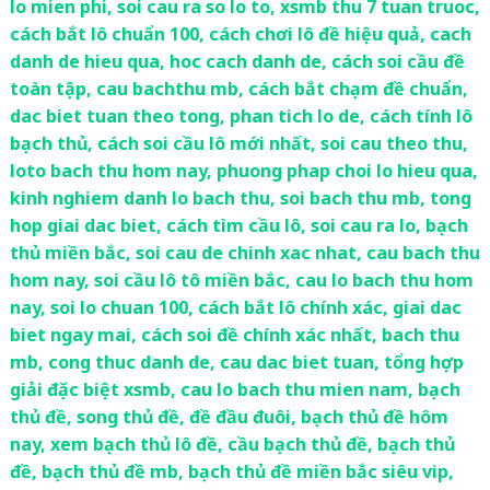
lo mien phi, soi cau ra so lo to, xsmb thu 7 tuan truoc,
cách bắt lô chuẩn 100, cách chơi lô đề hiệu quả, cach
danh de hieu qua, hoc cach danh de, cách soi cầu đề
toàn tập, cau bachthu mb, cách bắt chạm đề chuẩn,
dac biet tuan theo tong, phan tich lo de, cách tính lô
bạch thủ, cách soi cầu lô mới nhất, soi cau theo thu,
loto bach thu hom nay, phuong phap choi lo hieu qua,
kinh nghiem danh lo bach thu, soi bach thu mb, tong
hop giai dac biet, cách tìm cầu lô, soi cau ra lo, bạch
thủ miền bắc, soi cau de chinh xac nhat, cau bach thu
hom nay, soi cầu lô tô miền bắc, cau lo bach thu hom
nay, soi lo chuan 100, cách bắt lô chính xác, giai dac
biet ngay mai, cách soi đề chính xác nhất, bach thu
mb, cong thuc danh de, cau dac biet tuan, tổng hợp
giải đặc biệt xsmb, cau lo bach thu mien nam, bạch
thủ đề, song thủ đề, đề đầu đuôi, bạch thủ đề hôm
nay, xem bạch thủ lô đề, cầu bạch thủ đề, bạch thủ
đề, bạch thủ đề mb, bạch thủ đề miền bắc siêu vip,