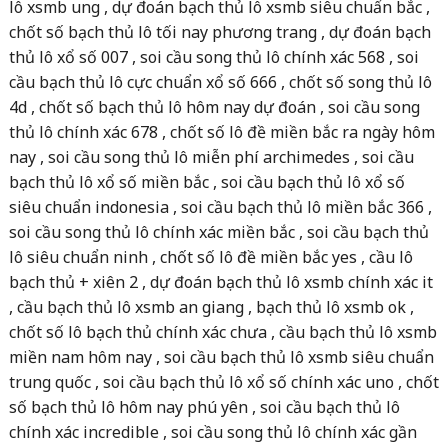
lô xsmb ung , dự đoán bạch thủ lô xsmb siêu chuẩn bắc ,
chốt số bạch thủ lô tối nay phương trang , dự đoán bạch
thủ lô xổ số 007 , soi cầu song thủ lô chính xác 568 , soi
cầu bạch thủ lô cực chuẩn xổ số 666 , chốt số song thủ lô
4d , chốt số bạch thủ lô hôm nay dự đoán , soi cầu song
thủ lô chính xác 678 , chốt số lô đề miền bắc ra ngày hôm
nay , soi cầu song thủ lô miễn phí archimedes , soi cầu
bạch thủ lô xổ số miền bắc , soi cầu bạch thủ lô xổ số
siêu chuẩn indonesia , soi cầu bạch thủ lô miền bắc 366 ,
soi cầu song thủ lô chính xác miền bắc , soi cầu bạch thủ
lô siêu chuẩn ninh , chốt số lô đề miền bắc yes , cầu lô
bạch thủ + xiên 2 , dự đoán bạch thủ lô xsmb chính xác it
, cầu bạch thủ lô xsmb an giang , bạch thủ lô xsmb ok ,
chốt số lô bạch thủ chính xác chưa , cầu bạch thủ lô xsmb
miền nam hôm nay , soi cầu bạch thủ lô xsmb siêu chuẩn
trung quốc , soi cầu bạch thủ lô xổ số chính xác uno , chốt
số bạch thủ lô hôm nay phú yên , soi cầu bạch thủ lô
chính xác incredible , soi cầu song thủ lô chính xác gần