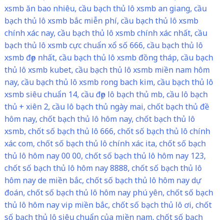
xsmb ăn bao nhiêu
,
cầu bạch thủ lô xsmb an giang
,
cầu
bạch thủ lô xsmb bắc miễn phí
,
cầu bạch thủ lô xsmb
chính xác nay
,
cầu bạch thủ lô xsmb chính xác nhất
,
cầu
bạch thủ lô xsmb cực chuẩn xổ số 666
,
cầu bạch thủ lô
xsmb đẹp nhất
,
cầu bạch thủ lô xsmb đồng tháp
,
cầu bạch
thủ lô xsmb kubet
,
cầu bạch thủ lô xsmb miền nam hôm
nay
,
cầu bạch thủ lô xsmb rong bach kim
,
cầu bạch thủ lô
xsmb siêu chuẩn 14
,
cầu đẹp lô bạch thủ mb
,
cầu lô bạch
thủ + xiên 2
,
cầu lô bạch thủ ngày mai
,
chốt bạch thủ đề
hôm nay
,
chốt bạch thủ lô hôm nay
,
chốt bạch thủ lô
xsmb
,
chốt số bạch thủ lô 666
,
chốt số bạch thủ lô chính
xác com
,
chốt số bạch thủ lô chính xác ita
,
chốt số bạch
thủ lô hôm nay 00 00
,
chốt số bạch thủ lô hôm nay 123
,
chốt số bạch thủ lô hôm nay 8888
,
chốt số bạch thủ lô
hôm nay de miền bắc
,
chốt số bạch thủ lô hôm nay dự
đoán
,
chốt số bạch thủ lô hôm nay phú yên
,
chốt số bạch
thủ lô hôm nay vip miền bắc
,
chốt số bạch thủ lô ơi
,
chốt
số bạch thủ lô siêu chuẩn của miền nam
,
chốt số bạch