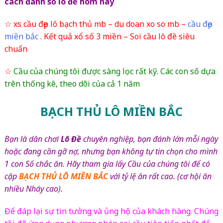
cách đánh số lô đề hôm nay
☆ xs cầu đẹp lô bạch thủ mb – du doan xo so mb –
cầu đẹp
miền bắc
. Kết quả xổ số 3 miền – Soi cầu lô đề siêu
chuẩn
☆
Cầu của chúng tôi được sàng lọc rất kỹ. Các con số dựa
trên thống kê, theo dõi của cả 1 năm
BẠCH THỦ LÔ MIỀN BẮC
Bạn là dân chơi
Lô Đề
chuyên nghiệp, bạn đánh lớn mỗi ngày
hoặc đang cần gỡ nợ, nhưng bạn không tự tin chọn cho mình
1 con Số chắc ăn. Hãy tham gia lấy Cầu của chúng tôi để có
cặp
BẠCH THỦ LÔ MIỀN BẮC
với tỷ lệ ăn rất cao. (cơ hội ăn
nhiều Nháy cao).
Để đáp lại sự tin tưởng và ủng hộ của khách hàng. Chúng