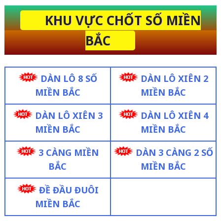
KHU VỰC CHỐT SỐ MIỀN
BẮC
DÀN LÔ 8 SỐ
DÀN LÔ XIÊN 2
MIỀN BẮC
MIỀN BẮC
DÀN LÔ XIÊN 3
DÀN LÔ XIÊN 4
MIỀN BẮC
MIỀN BẮC
3 CÀNG MIỀN
DÀN 3 CÀNG 2 SỐ
BẮC
MIỀN BẮC
ĐỀ ĐẦU ĐUÔI
MIỀN BẮC