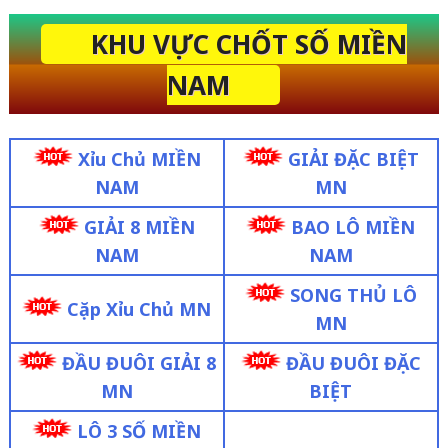
KHU VỰC CHỐT SỐ MIỀN
NAM
Xỉu Chủ MIỀN
GIẢI ĐẶC BIỆT
NAM
MN
GIẢI 8 MIỀN
BAO LÔ MIỀN
NAM
NAM
SONG THỦ LÔ
Cặp Xỉu Chủ MN
MN
ĐẦU ĐUÔI GIẢI 8
ĐẦU ĐUÔI ĐẶC
MN
BIỆT
LÔ 3 SỐ MIỀN