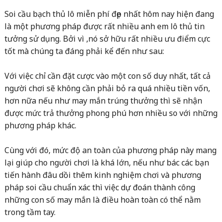
Soi cầu bạch thủ lô miễn phí đẹp nhất hôm nay hiện đang
là một phương pháp được rất nhiều anh em lô thủ tin
tưởng sử dụng. Bởi vì ,nó sở hữu rất nhiều ưu điểm cực
tốt mà chúng ta đáng phải kể đến như sau:
Với việc chỉ cần đặt cược vào một con số duy nhất, tất cả
người chơi sẽ không cần phải bỏ ra quá nhiều tiền vốn,
hơn nữa nếu như may mắn trúng thưởng thì sẽ nhận
được mức trả thưởng phong phú hơn nhiều so với những
phương pháp khác.
Cùng với đó, mức độ an toàn của phương pháp này mang
lại giúp cho người chơi là khá lớn, nếu như bác các bạn
tiến hành đâu dồi thêm kinh nghiệm chơi và phương
pháp soi cầu chuẩn xác thì việc dự đoán thành công
những con số may mắn là điều hoàn toàn có thể nằm
trong tầm tay.