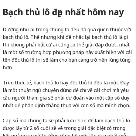
Bạch thủ lô đẹp nhất hôm nay
Dường như ai trong chúng ta đều đã quá quen thuộc với
bạch thủ lô. Thế nhưng khi để nhắc lại bạch thủ lô là gì
thì không phải bất cứ ai cũng có thể giải đáp được, nhất
là một số trường hợp phương pháp này xuất hiện với cái
tên độc thủ lô thì sẽ làm cho bạn càng trở nên lúng túng
hơn.
Trên thực tế, bạch thủ lô hay độc thủ lô đều là một. Đây
là một thuật ngữ chuyên dùng để chỉ về cái chơi mà yêu
cầu người tham gia sẽ phải dự đoán vào một cặp số duy
nhất để phân định thắng thua với con số mà mình chọn.
Cặp số mà chúng ta sẽ phải lựa chọn để làm bạch thủ lô
được lấy từ 2 số cuối sẽ về trong giải đặc biệt có trong
kết quả quay mở thưởng công bố một lần duy nhất mỗi