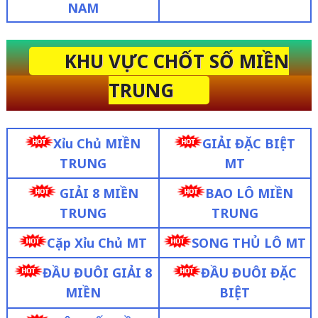
NAM
KHU VỰC CHỐT SỐ MIỀN
TRUNG
Xỉu Chủ MIỀN
GIẢI ĐẶC BIỆT
TRUNG
MT
GIẢI 8 MIỀN
BAO LÔ MIỀN
TRUNG
TRUNG
Cặp Xỉu Chủ MT
SONG THỦ LÔ MT
ĐẦU ĐUÔI GIẢI 8
ĐẦU ĐUÔI ĐẶC
MIỀN
BIỆT