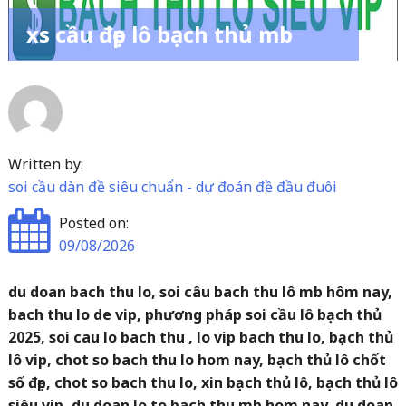
xs cầu đẹp lô bạch thủ mb
Written by:
soi cầu dàn đề siêu chuẩn - dự đoán đề đầu đuôi
Posted on:
09/08/2026
du doan bach thu lo, soi câu bach thu lô mb hôm nay,
bach thu lo de vip, phương pháp soi cầu lô bạch thủ
2025, soi cau lo bach thu , lo vip bach thu lo, bạch thủ
lô vip, chot so bach thu lo hom nay, bạch thủ lô chốt
số đẹp, chot so bach thu lo, xin bạch thủ lô, bạch thủ lô
siêu vip, du doan lo to bach thu mb hom nay, du doan