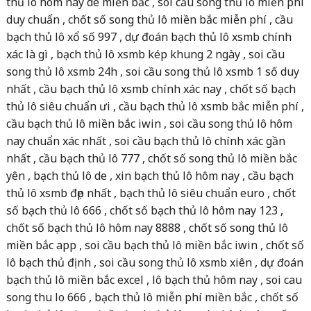
thủ lô hôm nay de miền bắc , soi cầu song thủ lô miễn phí
duy chuẩn , chốt số song thủ lô miền bắc miễn phí , cầu
bạch thủ lô xổ số 997 , dự đoán bạch thủ lô xsmb chính
xác là gì , bạch thủ lô xsmb kép khung 2 ngày , soi cầu
song thủ lô xsmb 24h , soi cầu song thủ lô xsmb 1 số duy
nhất , cầu bạch thủ lô xsmb chính xác nay , chốt số bạch
thủ lô siêu chuẩn ưi , cầu bạch thủ lô xsmb bắc miễn phí ,
cầu bạch thủ lô miền bắc iwin , soi cầu song thủ lô hôm
nay chuẩn xác nhất , soi cầu bạch thủ lô chính xác gần
nhất , cầu bạch thủ lô 777 , chốt số song thủ lô miền bắc
yên , bạch thủ lô de , xin bạch thủ lô hôm nay , cầu bạch
thủ lô xsmb đẹp nhất , bạch thủ lô siêu chuẩn euro , chốt
số bạch thủ lô 666 , chốt số bạch thủ lô hôm nay 123 ,
chốt số bạch thủ lô hôm nay 8888 , chốt số song thủ lô
miền bắc app , soi cầu bạch thủ lô miền bắc iwin , chốt số
lô bạch thủ định , soi cầu song thủ lô xsmb xiên , dự đoán
bạch thủ lô miền bắc excel , lô bạch thủ hôm nay , soi cau
song thu lo 666 , bạch thủ lô miễn phí miền bắc , chốt số