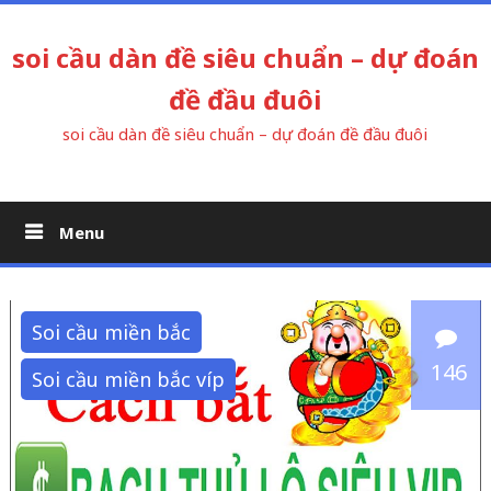
Skip
to
soi cầu dàn đề siêu chuẩn – dự đoán
content
đề đầu đuôi
soi cầu dàn đề siêu chuẩn – dự đoán đề đầu đuôi
Menu
Soi cầu miền bắc
146
Soi cầu miền bắc víp