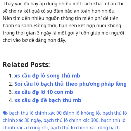
Thay vào đó hãy áp dụng nhiều một cách khác nhau thì
sẽ cho ra kết quả có sự đảm bảo an toàn hơn nhiều.
Nên tìm đến nhiều nguồn thông tin miễn phí để tiến
hành so sánh. Đồng thời, bạn nên kết hợp nuôi không
trong thời gian 3 ngày là một gợi ý luôn giúp mọi người
chơi vào bờ dễ dàng hơn đấy.
Related Posts:
xs cầu đẹp lô song thủ mb
Soi cầu lô bạch thủ theo phương pháp lồng
xs cầu đẹp lô 10 con mb
xs cầu đẹp đề bạch thủ mb
bạch thủ lô chính xác 00 đánh lô không lỗ
,
bạch thủ lô
chính xác 30 ngày
,
bạch thủ lô chính xác 300
,
bạch thủ lô
chính xác a trúng rồi
,
bạch thủ lô chính xác rông bạch