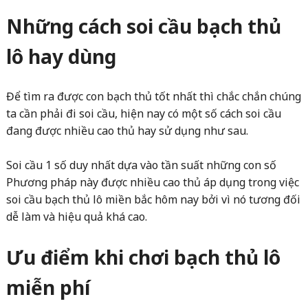
Những cách soi cầu bạch thủ
lô hay dùng
Để tìm ra được con bạch thủ tốt nhất thì chắc chắn chúng
ta cần phải đi soi cầu, hiện nay có một số cách soi cầu
đang được nhiều cao thủ hay sử dụng như sau.
Soi cầu 1 số duy nhất dựa vào tần suất những con số
Phương pháp này được nhiều cao thủ áp dụng trong việc
soi cầu bạch thủ lô miền bắc hôm nay bởi vì nó tương đối
dễ làm và hiệu quả khá cao.
Ưu điểm khi chơi bạch thủ lô
miễn phí