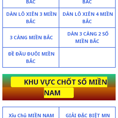
BẮC
BẮC
DÀN LÔ XIÊN 3 MIỀN
DÀN LÔ XIÊN 4 MIỀN
BẮC
BẮC
DÀN 3 CÀNG 2 SỐ
3 CÀNG MIỀN BẮC
MIỀN BẮC
ĐỀ ĐẦU ĐUÔI MIỀN
BẮC
KHU VỰC CHỐT SỐ MIỀN
NAM
Xỉu Chủ MIỀN NAM
GIẢI ĐẶC BIỆT MN