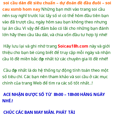
soi cầu dàn đề siêu chuẩn – dự đoán đề đầu đuôi – soi
cau xsmb hom nay
Những bạn mới vào trang soi cầu
nên suy nghĩ trước lúc lấy số vì có thể hôm đầu tiên bạn
vào đã trượt cầu, ngày hôm sau bạn không theo nhưng
lại ăn cầu. Vì vậy để đảm bảo có lãi cho những bạn đánh
lớn hãy theo cầu lâu dài, và chia vốn đầu tư hợp lý nhé!
Hãy lưu lại và ghi nhớ trang
Soicau18h.com
này và giới
thiệu cho bạn bè cùng biết để truy cập mỗi ngày và nhận
cầu lô đề miền bắc đẹp nhất từ các chuyên gia lô đề nhé!!
Cầu đẹp nhất là do hệ thống tự động tính toán theo một
số tiêu chí. Các bạn nên tham khảo và soi cầu ở các mục
chính của trang Web để tìm ra các số tốt nhất…!
ACE NHẬN ĐƯỢC SỐ TỪ 8h00 – 18h00 HÀNG NGÀY
NHÉ.!
CHÚC CÁC BẠN MAY MẮN. PHÁT TÀI