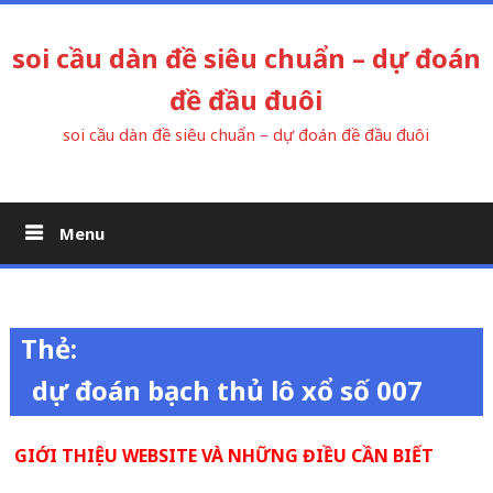
Skip
to
soi cầu dàn đề siêu chuẩn – dự đoán
content
đề đầu đuôi
soi cầu dàn đề siêu chuẩn – dự đoán đề đầu đuôi
Menu
Thẻ:
dự đoán bạch thủ lô xổ số 007
GIỚI THIỆU WEBSITE VÀ NHỮNG ĐIỀU CẦN BIẾT