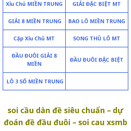
Xỉu Chủ MIỀN TRUNG
GIẢI ĐẶC BIỆT MT
GIẢI 8 MIỀN TRUNG
BAO LÔ MIỀN TRUNG
Cặp Xỉu Chủ MT
SONG THỦ LÔ MT
ĐẦU ĐUÔI GIẢI 8
ĐẦU ĐUÔI ĐẶC BIỆT
MIỀN
LÔ 3 SỐ MIỀN TRUNG
soi cầu dàn đề siêu chuẩn – dự
đoán đề đầu đuôi – soi cau xsmb