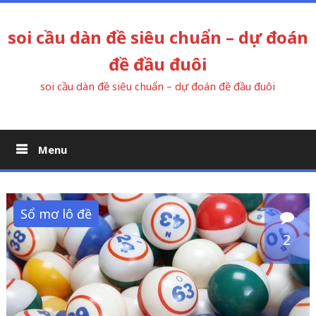
Skip
to
soi cầu dàn đề siêu chuẩn – dự đoán
content
đề đầu đuôi
soi cầu dàn đề siêu chuẩn – dự đoán đề đầu đuôi
Menu
Sổ mơ lô đề
2