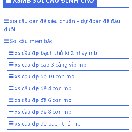
soi cầu dàn đề siêu chuẩn – dự đoán đề đầu
đuôi
Soi cầu miền bắc
xs cầu đẹp bạch thủ lô 2 nháy mb
xs cầu đẹp cặp 3 càng víp mb
xs cầu đẹp đề 10 con mb
xs cầu đẹp đề 4 con mb
xs cầu đẹp đề 6 con mb
xs cầu đẹp đề 8 con mb
xs cầu đẹp đề bạch thủ mb