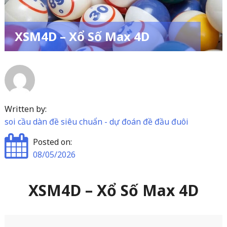
XSM4D – Xổ Số Max 4D
Written by:
soi cầu dàn đề siêu chuẩn - dự đoán đề đầu đuôi
Posted on:
08/05/2026
XSM4D – Xổ Số Max 4D