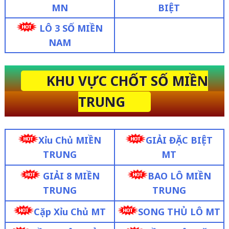
MN
BIỆT
LÔ 3 SỐ MIỀN
NAM
KHU VỰC CHỐT SỐ MIỀN
TRUNG
Xỉu Chủ MIỀN
GIẢI ĐẶC BIỆT
TRUNG
MT
GIẢI 8 MIỀN
BAO LÔ MIỀN
TRUNG
TRUNG
Cặp Xỉu Chủ MT
SONG THỦ LÔ MT