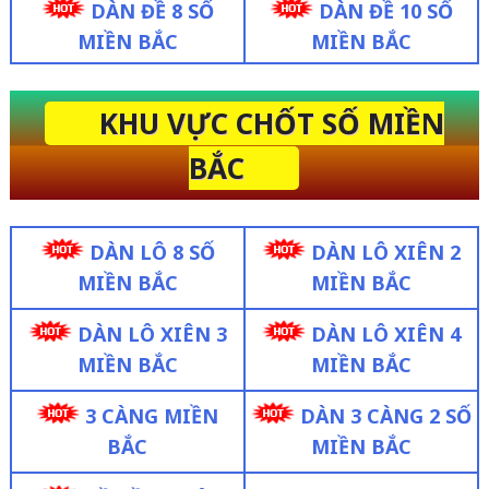
DÀN ĐỀ 8 SỐ
DÀN ĐỀ 10 SỐ
MIỀN BẮC
MIỀN BẮC
KHU VỰC CHỐT SỐ MIỀN
BẮC
DÀN LÔ 8 SỐ
DÀN LÔ XIÊN 2
MIỀN BẮC
MIỀN BẮC
DÀN LÔ XIÊN 3
DÀN LÔ XIÊN 4
MIỀN BẮC
MIỀN BẮC
3 CÀNG MIỀN
DÀN 3 CÀNG 2 SỐ
BẮC
MIỀN BẮC