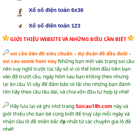
GIỚI THIỆU WEBSITE VÀ NHỮNG ĐIỀU CẦN BIẾT
soi cầu dàn đề siêu chuẩn – dự đoán đề đầu đuôi –
soi cau xsmb hom nay
Những bạn mới vào trang soi cầu
nên suy nghĩ trước lúc lấy số vì có thể hôm đầu tiên bạn
vào đã trượt cầu, ngày hôm sau bạn không theo nhưng
lại ăn cầu. Vì vậy để đảm bảo có lãi cho những bạn đánh
lớn hãy theo cầu lâu dài, và chia vốn đầu tư hợp lý nhé!
Hãy lưu lại và ghi nhớ trang
Soicau18h.com
này và
giới thiệu cho bạn bè cùng biết để truy cập mỗi ngày và
nhận cầu lô đề miền bắc đẹp nhất từ các chuyên gia lô đề
nhé!!