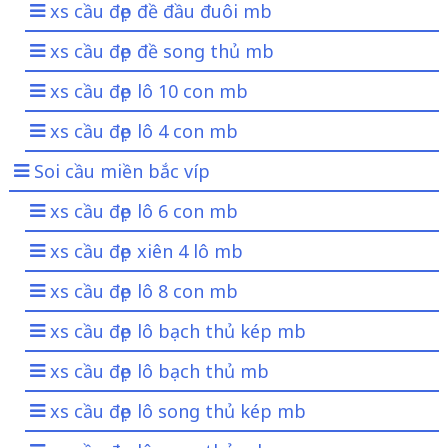
xs cầu đẹp đề đầu đuôi mb
xs cầu đẹp đề song thủ mb
xs cầu đẹp lô 10 con mb
xs cầu đẹp lô 4 con mb
Soi cầu miền bắc víp
xs cầu đẹp lô 6 con mb
xs cầu đẹp xiên 4 lô mb
xs cầu đẹp lô 8 con mb
xs cầu đẹp lô bạch thủ kép mb
xs cầu đẹp lô bạch thủ mb
xs cầu đẹp lô song thủ kép mb