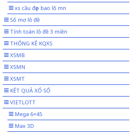
xs cầu đẹp bao lô mn
Sổ mơ lô đề
Tính toán lô đề 3 miền
THỐNG KÊ KQXS
XSMB
XSMN
XSMT
KẾT QUẢ XỔ SỐ
VIETLOTT
Mega 6×45
Max 3D