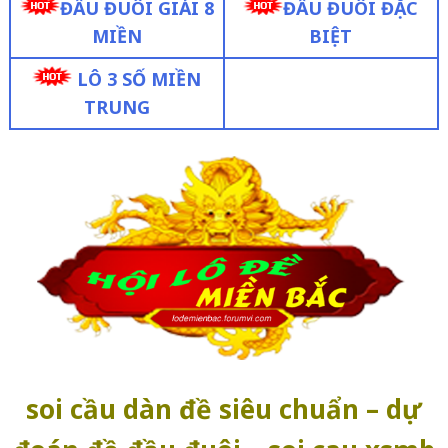
ĐẦU ĐUÔI GIẢI 8
ĐẦU ĐUÔI ĐẶC
MIỀN
BIỆT
LÔ 3 SỐ MIỀN
TRUNG
soi cầu dàn đề siêu chuẩn – dự