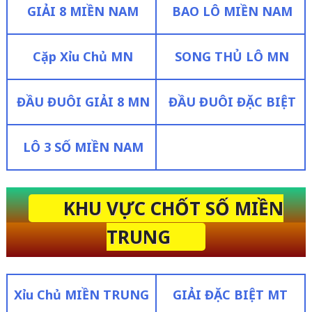
GIẢI 8 MIỀN NAM
BAO LÔ MIỀN NAM
Cặp Xỉu Chủ MN
SONG THỦ LÔ MN
ĐẦU ĐUÔI GIẢI 8 MN
ĐẦU ĐUÔI ĐẶC BIỆT
LÔ 3 SỐ MIỀN NAM
KHU VỰC CHỐT SỐ MIỀN
TRUNG
Xỉu Chủ MIỀN TRUNG
GIẢI ĐẶC BIỆT MT