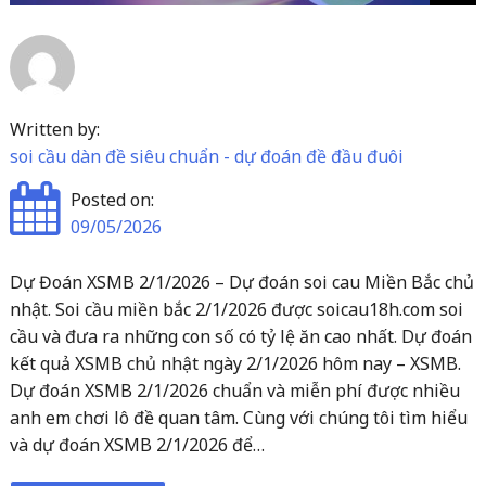
nay
–
Soi
cầu
XSMB"
Written by:
soi cầu dàn đề siêu chuẩn - dự đoán đề đầu đuôi
Posted on:
09/05/2026
Dự Đoán XSMB 2/1/2026 – Dự đoán soi cau Miền Bắc chủ
nhật. Soi cầu miền bắc 2/1/2026 được soicau18h.com soi
cầu và đưa ra những con số có tỷ lệ ăn cao nhất. Dự đoán
kết quả XSMB chủ nhật ngày 2/1/2026 hôm nay – XSMB.
Dự đoán XSMB 2/1/2026 chuẩn và miễn phí được nhiều
anh em chơi lô đề quan tâm. Cùng với chúng tôi tìm hiểu
và dự đoán XSMB 2/1/2026 để…