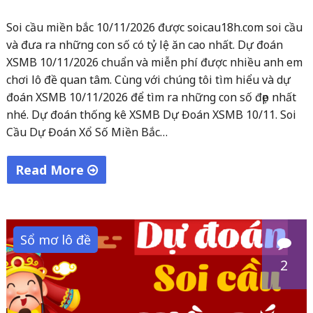
Soi cầu miền bắc 10/11/2026 được soicau18h.com soi cầu
và đưa ra những con số có tỷ lệ ăn cao nhất. Dự đoán
XSMB 10/11/2026 chuẩn và miễn phí được nhiều anh em
chơi lô đề quan tâm. Cùng với chúng tôi tìm hiểu và dự
đoán XSMB 10/11/2026 để tìm ra những con số đẹp nhất
nhé. Dự đoán thống kê XSMB Dự Đoán XSMB 10/11. Soi
Cầu Dự Đoán Xổ Số Miền Bắc…
Read More
"Dự
đoán
thống
Sổ mơ lô đề
kê
2
XSMB
thứ
4