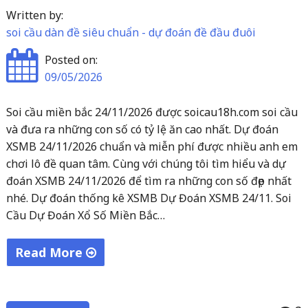
Written by:
soi cầu dàn đề siêu chuẩn - dự đoán đề đầu đuôi
Posted on:
09/05/2026
Soi cầu miền bắc 24/11/2026 được soicau18h.com soi cầu
và đưa ra những con số có tỷ lệ ăn cao nhất. Dự đoán
XSMB 24/11/2026 chuẩn và miễn phí được nhiều anh em
chơi lô đề quan tâm. Cùng với chúng tôi tìm hiểu và dự
đoán XSMB 24/11/2026 để tìm ra những con số đẹp nhất
nhé. Dự đoán thống kê XSMB Dự Đoán XSMB 24/11. Soi
Cầu Dự Đoán Xổ Số Miền Bắc…
Read More
"Dự
đoán