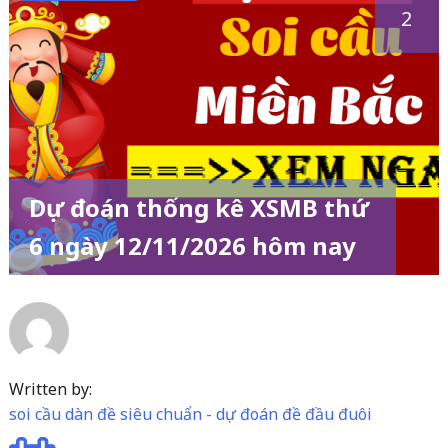
2
XSMB
thứ
3
ngày
9/11/2026
hôm
nay"
Dự đoán thống kê XSMB thứ
6 ngày 12/11/2026 hôm nay
Written by:
soi cầu dàn đề siêu chuẩn - dự đoán đề đầu đuôi