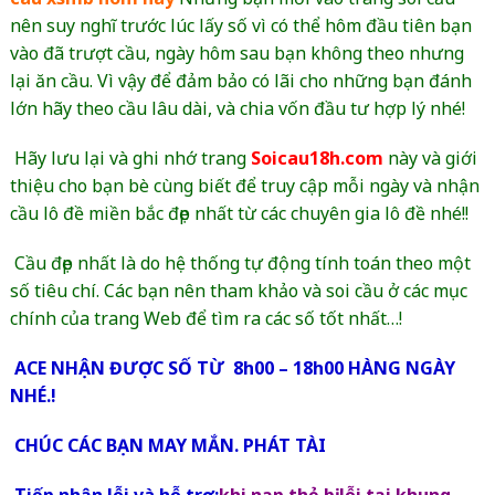
nên suy nghĩ trước lúc lấy số vì có thể hôm đầu tiên bạn
vào đã trượt cầu, ngày hôm sau bạn không theo nhưng
lại ăn cầu. Vì vậy để đảm bảo có lãi cho những bạn đánh
lớn hãy theo cầu lâu dài, và chia vốn đầu tư hợp lý nhé!
Hãy lưu lại và ghi nhớ trang
Soicau18h.com
này và giới
thiệu cho bạn bè cùng biết để truy cập mỗi ngày và nhận
cầu lô đề miền bắc đẹp nhất từ các chuyên gia lô đề nhé!!
Cầu đẹp nhất là do hệ thống tự động tính toán theo một
số tiêu chí. Các bạn nên tham khảo và soi cầu ở các mục
chính của trang Web để tìm ra các số tốt nhất…!
ACE NHẬN ĐƯỢC SỐ TỪ 8h00 – 18h00 HÀNG NGÀY
NHÉ.!
CHÚC CÁC BẠN MAY MẮN. PHÁT TÀI