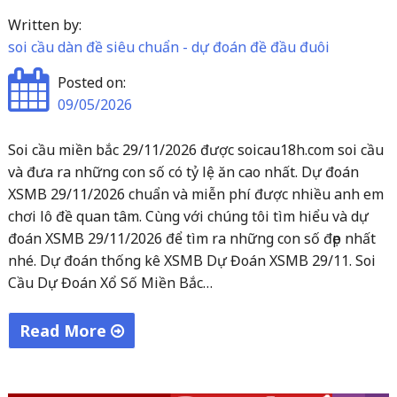
Written by:
soi cầu dàn đề siêu chuẩn - dự đoán đề đầu đuôi
Posted on:
09/05/2026
Soi cầu miền bắc 29/11/2026 được soicau18h.com soi cầu
và đưa ra những con số có tỷ lệ ăn cao nhất. Dự đoán
XSMB 29/11/2026 chuẩn và miễn phí được nhiều anh em
chơi lô đề quan tâm. Cùng với chúng tôi tìm hiểu và dự
đoán XSMB 29/11/2026 để tìm ra những con số đẹp nhất
nhé. Dự đoán thống kê XSMB Dự Đoán XSMB 29/11. Soi
Cầu Dự Đoán Xổ Số Miền Bắc…
Read More
"Dự
đoán