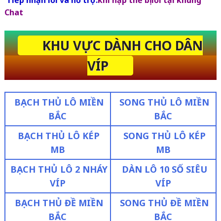
Tiếp nhận lỗi và hỗ trợ:
khi nạp thẻ bị lỗi tại khung
Chat
KHU VỰC DÀNH CHO DÂN
VÍP
BẠCH THỦ LÔ MIỀN
SONG THỦ LÔ MIỀN
BẮC
BẮC
BẠCH THỦ LÔ KÉP
SONG THỦ LÔ KÉP
MB
MB
BẠCH THỦ LÔ 2 NHÁY
DÀN LÔ 10 SỐ SIÊU
VÍP
VÍP
BẠCH THỦ ĐỀ MIỀN
SONG THỦ ĐỀ MIỀN
BẮC
BẮC