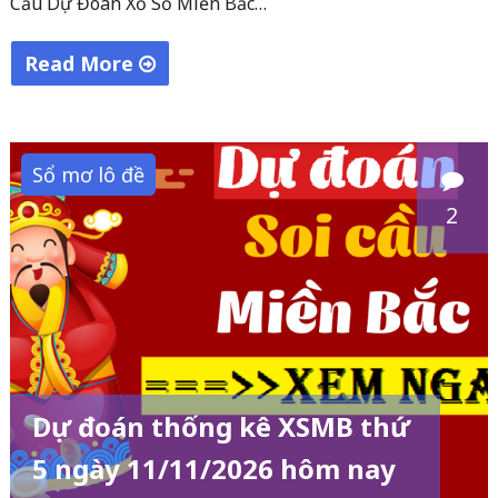
Cầu Dự Đoán Xổ Số Miền Bắc…
Read More
"Dự
đoán
thống
Sổ mơ lô đề
kê
2
XSMB
thứ
3
16/11/2026
hôm
nay
–
Dự đoán thống kê XSMB thứ
Dự
5 ngày 11/11/2026 hôm nay
đoán