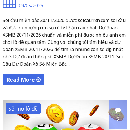
09/05/2026
Soi cầu miền bắc 20/11/2026 được soicau18h.com soi cầu
và đưa ra những con số có tỷ lệ ăn cao nhất. Dự đoán
XSMB 20/11/2026 chuẩn và miễn phí được nhiều anh em
chơi lô đề quan tâm. Cùng với chúng tôi tìm hiểu và dự
đoán XSMB 20/11/2026 để tìm ra những con số đẹp nhất
nhé. Dự đoán thống kê XSMB Dự Đoán XSMB 20/11. Soi
Cầu Dự Đoán Xổ Số Miền Bắc…
Read More
"Dự
đoán
thống
Sổ mơ lô đề
kê
2
XSMB
thứ