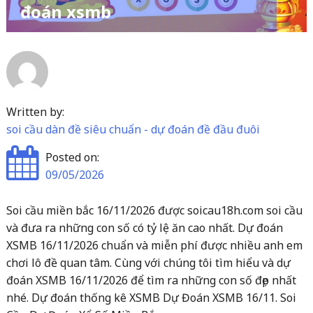
13/11/2026
đoán xsmb
hôm
nay
–
Dự
đoán
Written by:
xsmb"
soi cầu dàn đề siêu chuẩn - dự đoán đề đầu đuôi
Posted on:
09/05/2026
Soi cầu miền bắc 16/11/2026 được soicau18h.com soi cầu
và đưa ra những con số có tỷ lệ ăn cao nhất. Dự đoán
XSMB 16/11/2026 chuẩn và miễn phí được nhiều anh em
chơi lô đề quan tâm. Cùng với chúng tôi tìm hiểu và dự
đoán XSMB 16/11/2026 để tìm ra những con số đẹp nhất
nhé. Dự đoán thống kê XSMB Dự Đoán XSMB 16/11. Soi