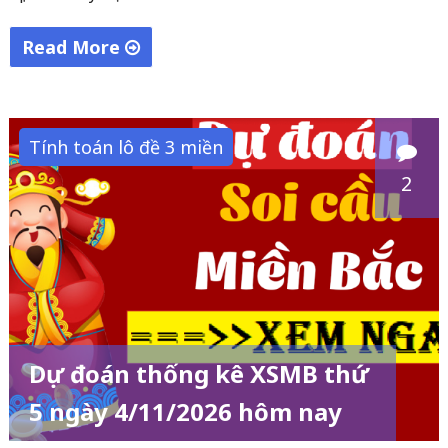
Read More
"Dự
đoán
thống
Tính toán lô đề 3 miền
kê
2
XSMB
thứ
2
ngày
01/11/2026
siêu
đẹp
Dự đoán thống kê XSMB thứ
hôm
5 ngày 4/11/2026 hôm nay
nay"