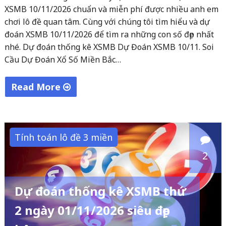
XSMB 10/11/2026 chuẩn và miễn phí được nhiều anh em
chơi lô đề quan tâm. Cùng với chúng tôi tìm hiểu và dự
đoán XSMB 10/11/2026 để tìm ra những con số đẹp nhất
nhé. Dự đoán thống kê XSMB Dự Đoán XSMB 10/11. Soi
Cầu Dự Đoán Xổ Số Miền Bắc…
Read More
"Dự
đoán
thống
Tính toán lô đề 3 miền
kê
2
XSMB
thứ
4
Dự đoán thống kê XSMB thứ
ngày
2 ngày 01/11/2026 siêu đẹp
10/11/2026