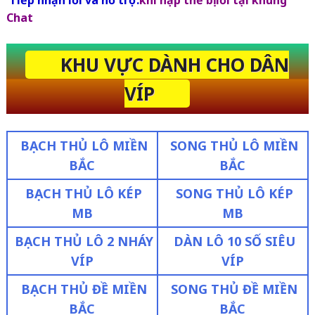
Tiếp nhận lỗi và hỗ trợ:
khi nạp thẻ bị lỗi tại khung
Chat
KHU VỰC DÀNH CHO DÂN
VÍP
BẠCH THỦ LÔ MIỀN
SONG THỦ LÔ MIỀN
BẮC
BẮC
BẠCH THỦ LÔ KÉP
SONG THỦ LÔ KÉP
MB
MB
BẠCH THỦ LÔ 2 NHÁY
DÀN LÔ 10 SỐ SIÊU
VÍP
VÍP
BẠCH THỦ ĐỀ MIỀN
SONG THỦ ĐỀ MIỀN
BẮC
BẮC