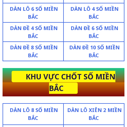
DÀN LÔ 6 SỐ MIỀN
DÀN LÔ 4 SỐ MIỀN
BẮC
BẮC
DÀN ĐỀ 4 SỐ MIỀN
DÀN ĐỀ 6 SỐ MIỀN
BẮC
BẮC
DÀN ĐỀ 8 SỐ MIỀN
DÀN ĐỀ 10 SỐ MIỀN
BẮC
BẮC
KHU VỰC CHỐT SỐ MIỀN
BẮC
DÀN LÔ 8 SỐ MIỀN
DÀN LÔ XIÊN 2 MIỀN
BẮC
BẮC