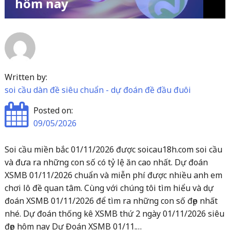
hôm nay
hôm
nay"
Written by:
soi cầu dàn đề siêu chuẩn - dự đoán đề đầu đuôi
Posted on:
09/05/2026
Soi cầu miền bắc 01/11/2026 được soicau18h.com soi cầu
và đưa ra những con số có tỷ lệ ăn cao nhất. Dự đoán
XSMB 01/11/2026 chuẩn và miễn phí được nhiều anh em
chơi lô đề quan tâm. Cùng với chúng tôi tìm hiểu và dự
đoán XSMB 01/11/2026 để tìm ra những con số đẹp nhất
nhé. Dự đoán thống kê XSMB thứ 2 ngày 01/11/2026 siêu
đẹp hôm nay Dự Đoán XSMB 01/11.…