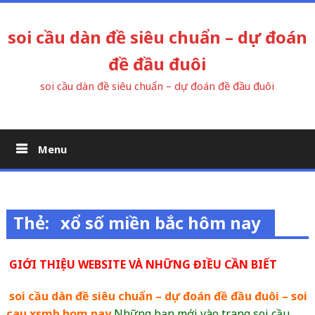
Skip
to
soi cầu dàn đề siêu chuẩn – dự đoán
content
đề đầu đuôi
soi cầu dàn đề siêu chuẩn – dự đoán đề đầu đuôi
Menu
Thẻ:
xổ số miền bắc hôm nay
GIỚI THIỆU WEBSITE VÀ NHỮNG ĐIỀU CẦN BIẾT
soi cầu dàn đề siêu chuẩn – dự đoán đề đầu đuôi – soi
cau xsmb hom nay
Những bạn mới vào trang soi cầu