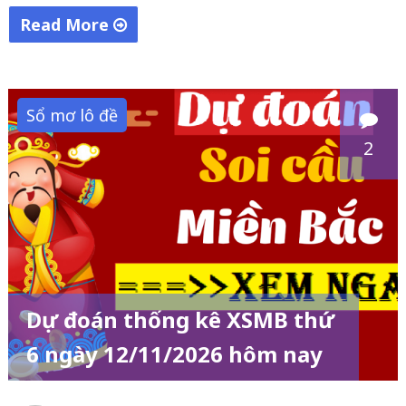
Read More
"dấu
hiệu
đề
Sổ mơ lô đề
báo
2
về
kép,
kinh
nghiệm
soi
cầu
lô
Dự đoán thống kê XSMB thứ
đề
6 ngày 12/11/2026 hôm nay
kép"