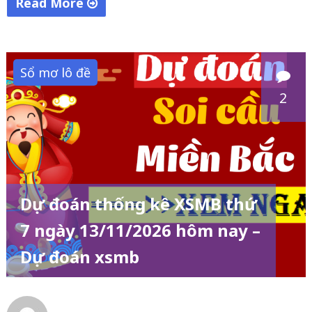
Read More
"Dự
đoán
thống
Sổ mơ lô đề
kê
2
XSMB
thứ
5
ngày
4/11/2026
Dự đoán thống kê XSMB thứ
hôm
nay"
7 ngày 13/11/2026 hôm nay –
Dự đoán xsmb