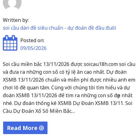
Written by:
soi cầu dàn đề siêu chuẩn - dự đoán đề đầu đuôi
Posted on:
09/05/2026
Soi cầu miền bắc 13/11/2026 được soicau18h.com soi cầu
và đưa ra những con số có tỷ lệ ăn cao nhất. Dự đoán
XSMB 13/11/2026 chuẩn và miễn phí được nhiều anh em
chơi lô đề quan tâm. Cùng với chúng tôi tìm hiểu và dự
đoán XSMB 13/11/2026 để tìm ra những con số đẹp nhất
nhé. Dự đoán thống kê XSMB Dự Đoán XSMB 13/11. Soi
Cầu Dự Đoán Xổ Số Miền Bắc…
Read More
"Dự