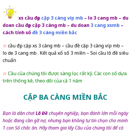
xs cầu đẹp
cặp 3 càng víp mb
– lo 3 cang mb – du
doan cầu đẹp cặp 3 càng mb – du doan
3 cang xsmb
–
cách tính số
đề 3 càng miền bắc
☆
cầu đẹp cặp xs 3 càng mb – cầu đề cặp 3 càng víp mb –
lo de 3 cang mb . Kết quả xổ số 3 miền – Soi cầu lô đề siêu
chuẩn
☆
Cầu của chúng tôi được sàng lọc rất kỹ. Các con số dựa
trên thống kê, theo dõi của cả 1 năm
CẶP BA CÀNG MIỀN BẮC
Bạn là dân chơi
Lô Đề
chuyên nghiệp, bạn đánh lớn mỗi ngày
hoặc đang cần gỡ nợ, nhưng bạn không tự tin chọn cho mình
1 con Số chắc ăn. Hãy tham gia lấy Cầu của chúng tôi để có