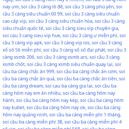
nay ưm
,
soi cầu 3 càng lô đề
,
soi cầu 3 càng phú yên
,
soi
cầu 3 càng siêu chuẩn 00 99
,
soi cầu 3 càng siêu chuẩn
cao cấp vip
,
soi cầu 3 càng siêu chuẩn hòa
,
soi cầu 3 càng
siêu chuẩn quốc tế
,
soi cầu 3 càng sieu vip chuyên gia
,
soi cau 3 cang sieu vip hue
,
soi cầu 3 càng ư miễn phí
,
soi
cầu 3 càng vip apk
,
soi cầu 3 càng vip ios
,
soi cầu 3 càng
xổ số 56 miễn phí
,
soi cầu 3 càng xổ số đại phát
,
soi cầu 3
càng xsmb 206
,
soi cầu 3 càng xsmb ars
,
soi cầu 3 càng
xsmb chốt
,
soi cầu 3 càng xsmb siêu chuẩn quay lại
,
soi
cầu ba càng chắc ăn 999
,
soi cầu ba càng chắc ăn cơm
,
soi
cầu ba càng chắc ăn quả
,
soi cầu ba càng chắc ăn tiền
,
soi
cầu ba càng dream
,
soi cau ba càng gia lai
,
soi cầu ba
càng hôm nay em ăn nhiều
,
soi cầu ba càng hôm nay
hành
,
soi cầu ba càng hôm nay kép
,
soi cầu ba càng hôm
nay kubet
,
soi cầu ba càng hôm nay ok
,
soi cầu ba càng
hôm nay quảng ninh
,
soi cầu ba càng miễn phí 1 tháng
,
soi cầu ba càng miễn phí 38
,
soi cầu ba càng miễn phí 4
số vip
,
soi cầu ba càng miễn phí 568
,
soi cầu ba càng