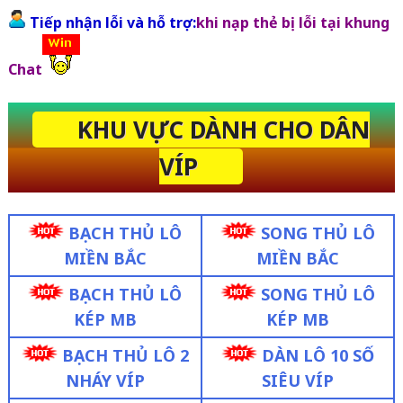
Tiếp nhận lỗi và hỗ trợ:
khi nạp thẻ bị lỗi tại khung
Chat
KHU VỰC DÀNH CHO DÂN
VÍP
BẠCH THỦ LÔ
SONG THỦ LÔ
MIỀN BẮC
MIỀN BẮC
BẠCH THỦ LÔ
SONG THỦ LÔ
KÉP MB
KÉP MB
BẠCH THỦ LÔ 2
DÀN LÔ 10 SỐ
NHÁY VÍP
SIÊU VÍP