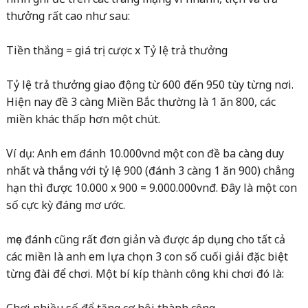
thưởng rất cao như sau:
Tiền thắng = giá trị cược x Tỷ lệ trả thưởng
Tỷ lệ trả thưởng giao động từ 600 đến 950 tùy từng nơi.
Hiện nay đề 3 càng Miền Bắc thường là 1 ăn 800, các
miền khác thấp hơn một chút.
Ví dụ: Anh em đánh 10.000vnd một con đề ba càng duy
nhất và thắng với tỷ lệ 900 (đánh 3 càng 1 ăn 900) chẳng
hạn thì được 10.000 x 900 = 9.000.000vnđ. Đây là một con
số cực kỳ đáng mơ ước.
mẹo đánh cũng rất đơn giản và được áp dụng cho tất cả
các miền là anh em lựa chọn 3 con số cuối giải đặc biệt
từng đài để chơi. Một bí kíp thành công khi chơi đó là:
Chơi nhiều số để tăng cơ hội thành công.