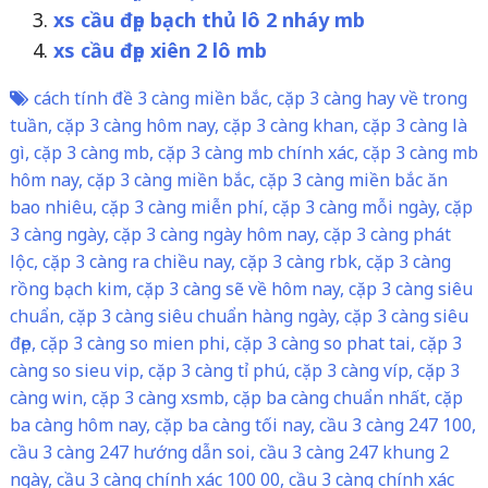
xs cầu đẹp bạch thủ lô 2 nháy mb
xs cầu đẹp xiên 2 lô mb
cách tính đề 3 càng miền bắc
,
cặp 3 càng hay về trong
tuần
,
cặp 3 càng hôm nay
,
cặp 3 càng khan
,
cặp 3 càng là
gì
,
cặp 3 càng mb
,
cặp 3 càng mb chính xác
,
cặp 3 càng mb
hôm nay
,
cặp 3 càng miền bắc
,
cặp 3 càng miền bắc ăn
bao nhiêu
,
cặp 3 càng miễn phí
,
cặp 3 càng mỗi ngày
,
cặp
3 càng ngày
,
cặp 3 càng ngày hôm nay
,
cặp 3 càng phát
lộc
,
cặp 3 càng ra chiều nay
,
cặp 3 càng rbk
,
cặp 3 càng
rồng bạch kim
,
cặp 3 càng sẽ về hôm nay
,
cặp 3 càng siêu
chuẩn
,
cặp 3 càng siêu chuẩn hàng ngày
,
cặp 3 càng siêu
đẹp
,
cặp 3 càng so mien phi
,
cặp 3 càng so phat tai
,
cặp 3
càng so sieu vip
,
cặp 3 càng tỉ phú
,
cặp 3 càng víp
,
cặp 3
càng win
,
cặp 3 càng xsmb
,
cặp ba càng chuẩn nhất
,
cặp
ba càng hôm nay
,
cặp ba càng tối nay
,
cầu 3 càng 247 100
,
cầu 3 càng 247 hướng dẫn soi
,
cầu 3 càng 247 khung 2
ngày
,
cầu 3 càng chính xác 100 00
,
cầu 3 càng chính xác