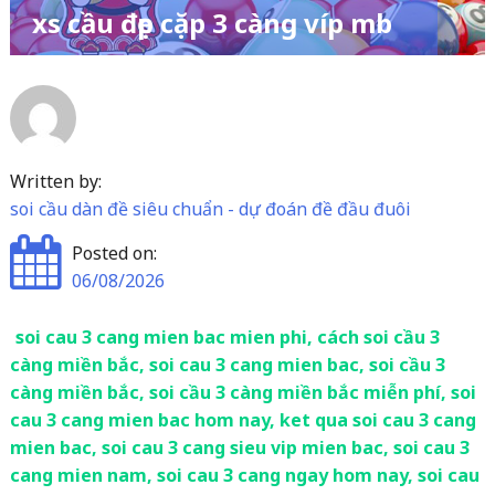
xs cầu đẹp cặp 3 càng víp mb
Written by:
soi cầu dàn đề siêu chuẩn - dự đoán đề đầu đuôi
Posted on:
06/08/2026
soi cau 3 cang mien bac mien phi, cách soi cầu 3
càng miền bắc, soi cau 3 cang mien bac, soi cầu 3
càng miền bắc, soi cầu 3 càng miền bắc miễn phí, soi
cau 3 cang mien bac hom nay, ket qua soi cau 3 cang
mien bac, soi cau 3 cang sieu vip mien bac, soi cau 3
cang mien nam, soi cau 3 cang ngay hom nay, soi cau