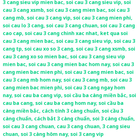
3 cang sieu vip mien bac, soi cau 3 cang sieu vip, soi
cau 3 cang xsmb, soi cau 3 cang mien bac, soi cau 3
cang mb, soi cau 3 cang vip, soi cau 3 cang mien phi,
soi cau lo 3 cang, soi cau 3 cang chuan, soi cau 3 cang
cao cap, soi cau 3 cang chinh xac nhat, ket qua soi
cau 3 cang mien bac, soi cau 3 cang sieu vip, soi cau 3
cang tp, soi cau xo so 3 cang, soi cau 3 cang xsmb, soi
cau 3 cang xo so mien bac, soi cau 3 cang sieu vip
mien bac, soi cau 3 cang mien bac hom nay, soi cau 3
cang mien bac mien phi, soi cau 3 cang mien bac, soi
cau 3 cang mb hom nay, soi cau 3 cang mb, soi cau 3
cang mien bac mien phi, soi cau 3 cang ngay hom
nay, soi cau ba cang vip, soi cầu ba càng miền bắc, soi
cau ba cang, soi cau ba cang hom nay, soi cầu ba
càng miền bắc, cách tính 3 càng chuẩn, soi cầu 3
càng chuẩn, cách bắt 3 càng chuẩn, soi 3 càng chuẩn,
soi cau 3 cang chuan, cau 3 cang chuan, 3 cang sieu
chuan, soi 3 càng hôm nay, soi 3 cang vip