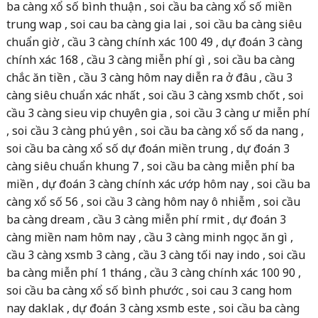
ba càng xổ số bình thuận , soi cầu ba càng xổ số miền
trung wap , soi cau ba càng gia lai , soi cầu ba càng siêu
chuẩn giờ , cầu 3 càng chính xác 100 49 , dự đoán 3 càng
chính xác 168 , cầu 3 càng miễn phí gì , soi cầu ba càng
chắc ăn tiền , cầu 3 càng hôm nay diễn ra ở đâu , cầu 3
càng siêu chuẩn xác nhất , soi cầu 3 càng xsmb chốt , soi
cầu 3 càng sieu vip chuyên gia , soi cầu 3 càng ư miễn phí
, soi cầu 3 càng phú yên , soi cầu ba càng xổ số da nang ,
soi cầu ba càng xổ số dự đoán miền trung , dự đoán 3
càng siêu chuẩn khung 7 , soi cầu ba càng miễn phí ba
miền , dự đoán 3 càng chính xác ướp hôm nay , soi cầu ba
càng xổ số 56 , soi cầu 3 càng hôm nay ô nhiễm , soi cầu
ba càng dream , cầu 3 càng miễn phí rmit , dự đoán 3
càng miền nam hôm nay , cầu 3 càng minh ngọc ăn gì ,
cầu 3 càng xsmb 3 càng , cầu 3 càng tối nay indo , soi cầu
ba càng miễn phí 1 tháng , cầu 3 càng chính xác 100 90 ,
soi cầu ba càng xổ số bình phước , soi cau 3 cang hom
nay daklak , dự đoán 3 càng xsmb este , soi cầu ba càng