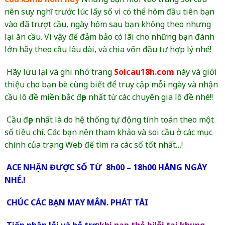
nên suy nghĩ trước lúc lấy số vì có thể hôm đầu tiên bạn
vào đã trượt cầu, ngày hôm sau bạn không theo nhưng
lại ăn cầu. Vì vậy để đảm bảo có lãi cho những bạn đánh
lớn hãy theo cầu lâu dài, và chia vốn đầu tư hợp lý nhé!
Hãy lưu lại và ghi nhớ trang
Soicau18h.com
này và giới
thiệu cho bạn bè cùng biết để truy cập mỗi ngày và nhận
cầu lô đề miền bắc đẹp nhất từ các chuyên gia lô đề nhé!!
Cầu đẹp nhất là do hệ thống tự động tính toán theo một
số tiêu chí. Các bạn nên tham khảo và soi cầu ở các mục
chính của trang Web để tìm ra các số tốt nhất…!
ACE NHẬN ĐƯỢC SỐ TỪ 8h00 – 18h00 HÀNG NGÀY
NHÉ.!
CHÚC CÁC BẠN MAY MẮN. PHÁT TÀI