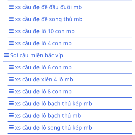
xs cầu đẹp đề đầu đuôi mb
xs cầu đẹp đề song thủ mb
xs cầu đẹp lô 10 con mb
xs cầu đẹp lô 4 con mb
Soi cầu miền bắc víp
xs cầu đẹp lô 6 con mb
xs cầu đẹp xiên 4 lô mb
xs cầu đẹp lô 8 con mb
xs cầu đẹp lô bạch thủ kép mb
xs cầu đẹp lô bạch thủ mb
xs cầu đẹp lô song thủ kép mb