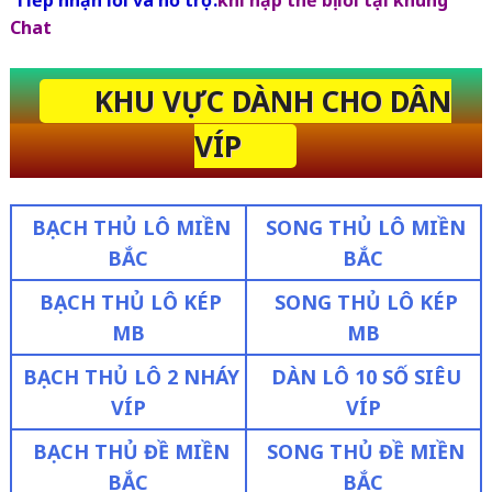
Tiếp nhận lỗi và hỗ trợ:
khi nạp thẻ bị lỗi tại khung
Chat
KHU VỰC DÀNH CHO DÂN
VÍP
BẠCH THỦ LÔ MIỀN
SONG THỦ LÔ MIỀN
BẮC
BẮC
BẠCH THỦ LÔ KÉP
SONG THỦ LÔ KÉP
MB
MB
BẠCH THỦ LÔ 2 NHÁY
DÀN LÔ 10 SỐ SIÊU
VÍP
VÍP
BẠCH THỦ ĐỀ MIỀN
SONG THỦ ĐỀ MIỀN
BẮC
BẮC