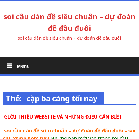
Skip
to
soi cầu dàn đề siêu chuẩn – dự đoán
content
đề đầu đuôi
soi cầu dàn đề siêu chuẩn – dự đoán đề đầu đuôi
Menu
Thẻ:
cặp ba càng tối nay
GIỚI THIỆU WEBSITE VÀ NHỮNG ĐIỀU CẦN BIẾT
soi cầu dàn đề siêu chuẩn – dự đoán đề đầu đuôi – soi
cau xsmb hom nay
Những bạn mới vào trang soi cầu