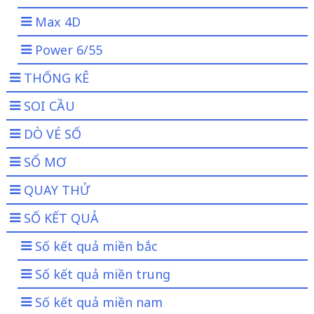
Max 4D
Power 6/55
THỐNG KÊ
SOI CẦU
DÒ VÉ SỐ
SỔ MƠ
QUAY THỬ
SỐ KẾT QUẢ
Số kết quả miền bắc
Số kết quả miền trung
Số kết quả miền nam