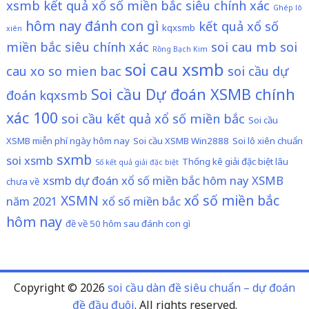
xsmb kết quả xổ số miền bắc siêu chính xác
Ghép lô
hôm nay đánh con gì
kết quả xổ số
kqxsmb
xiên
miền bắc siêu chính xác
soi cau mb
soi
Rồng Bạch Kim
soi cau xsmb
cau xo so mien bac
soi cầu dự
Soi cầu Dự đoán XSMB chính
đoán kqxsmb
xác 100
soi cầu kết quả xổ số miền bắc
Soi cầu
XSMB miễn phí ngày hôm nay
Soi cầu XSMB Win2888
Soi lô xiên chuẩn
sxmb
soi xsmb
Thống kê giải đặc biệt lâu
Số kết quả giải đặc biệt
xsmb dự đoán xổ số miền bắc hôm nay
XSMB
chưa về
xổ số miền bắc
XSMN
năm 2021
xổ số miền bắc
hôm nay
đề về 50 hôm sau đánh con gì
Copyright © 2026
soi cầu dàn đề siêu chuẩn – dự đoán
đề đầu đuôi
. All rights reserved.