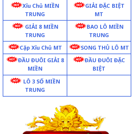
Xỉu Chủ MIỀN
GIẢI ĐẶC BIỆT
TRUNG
MT
GIẢI 8 MIỀN
BAO LÔ MIỀN
TRUNG
TRUNG
Cặp Xỉu Chủ MT
SONG THỦ LÔ MT
ĐẦU ĐUÔI GIẢI 8
ĐẦU ĐUÔI ĐẶC
MIỀN
BIỆT
LÔ 3 SỐ MIỀN
TRUNG