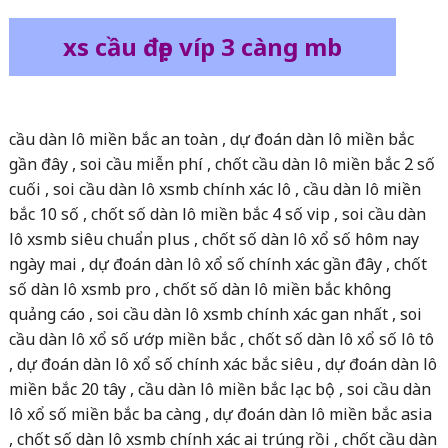
xs cầu đẹp víp 3 càng mb
cầu dàn lô miền bắc an toàn , dự đoán dàn lô miền bắc
gần đây , soi cầu miễn phí , chốt cầu dàn lô miền bắc 2 số
cuối , soi cầu dàn lô xsmb chính xác lô , cầu dàn lô miền
bắc 10 số , chốt số dàn lô miền bắc 4 số vip , soi cầu dàn
lô xsmb siêu chuẩn plus , chốt số dàn lô xổ số hôm nay
ngày mai , dự đoán dàn lô xổ số chính xác gần đây , chốt
số dàn lô xsmb pro , chốt số dàn lô miền bắc không
quảng cáo , soi cầu dàn lô xsmb chính xác gan nhất , soi
cầu dàn lô xổ số ướp miền bắc , chốt số dàn lô xổ số lô tô
, dự đoán dàn lô xổ số chính xác bắc siêu , dự đoán dàn lô
miền bắc 20 tây , cầu dàn lô miền bắc lạc bộ , soi cầu dàn
lô xổ số miền bắc ba càng , dự đoán dàn lô miền bắc asia
, chốt số dàn lô xsmb chính xác ai trúng rồi , chốt cầu dàn