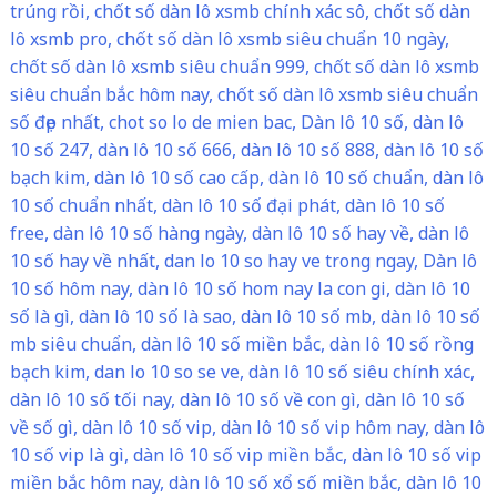
trúng rồi
,
chốt số dàn lô xsmb chính xác sô
,
chốt số dàn
lô xsmb pro
,
chốt số dàn lô xsmb siêu chuẩn 10 ngày
,
chốt số dàn lô xsmb siêu chuẩn 999
,
chốt số dàn lô xsmb
siêu chuẩn bắc hôm nay
,
chốt số dàn lô xsmb siêu chuẩn
số đẹp nhất
,
chot so lo de mien bac
,
Dàn lô 10 số
,
dàn lô
10 số 247
,
dàn lô 10 số 666
,
dàn lô 10 số 888
,
dàn lô 10 số
bạch kim
,
dàn lô 10 số cao cấp
,
dàn lô 10 số chuẩn
,
dàn lô
10 số chuẩn nhất
,
dàn lô 10 số đại phát
,
dàn lô 10 số
free
,
dàn lô 10 số hàng ngày
,
dàn lô 10 số hay về
,
dàn lô
10 số hay về nhất
,
dan lo 10 so hay ve trong ngay
,
Dàn lô
10 số hôm nay
,
dàn lô 10 số hom nay la con gi
,
dàn lô 10
số là gì
,
dàn lô 10 số là sao
,
dàn lô 10 số mb
,
dàn lô 10 số
mb siêu chuẩn
,
dàn lô 10 số miền bắc
,
dàn lô 10 số rồng
bạch kim
,
dan lo 10 so se ve
,
dàn lô 10 số siêu chính xác
,
dàn lô 10 số tối nay
,
dàn lô 10 số về con gì
,
dàn lô 10 số
về số gì
,
dàn lô 10 số vip
,
dàn lô 10 số vip hôm nay
,
dàn lô
10 số vip là gì
,
dàn lô 10 số vip miền bắc
,
dàn lô 10 số vip
miền bắc hôm nay
,
dàn lô 10 số xổ số miền bắc
,
dàn lô 10