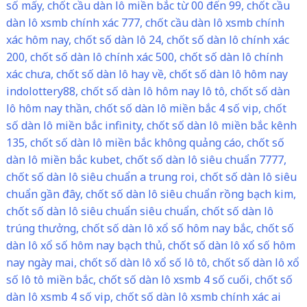
số mấy
,
chốt cầu dàn lô miền bắc từ 00 đến 99
,
chốt cầu
dàn lô xsmb chính xác 777
,
chốt cầu dàn lô xsmb chính
xác hôm nay
,
chốt số dàn lô 24
,
chốt số dàn lô chính xác
200
,
chốt số dàn lô chính xác 500
,
chốt số dàn lô chính
xác chưa
,
chốt số dàn lô hay về
,
chốt số dàn lô hôm nay
indolottery88
,
chốt số dàn lô hôm nay lô tô
,
chốt số dàn
lô hôm nay thần
,
chốt số dàn lô miền bắc 4 số vip
,
chốt
số dàn lô miền bắc infinity
,
chốt số dàn lô miền bắc kênh
135
,
chốt số dàn lô miền bắc không quảng cáo
,
chốt số
dàn lô miền bắc kubet
,
chốt số dàn lô siêu chuẩn 7777
,
chốt số dàn lô siêu chuẩn a trung roi
,
chốt số dàn lô siêu
chuẩn gần đây
,
chốt số dàn lô siêu chuẩn rồng bạch kim
,
chốt số dàn lô siêu chuẩn siêu chuẩn
,
chốt số dàn lô
trúng thưởng
,
chốt số dàn lô xổ số hôm nay bắc
,
chốt số
dàn lô xổ số hôm nay bạch thủ
,
chốt số dàn lô xổ số hôm
nay ngày mai
,
chốt số dàn lô xổ số lô tô
,
chốt số dàn lô xổ
số lô tô miền bắc
,
chốt số dàn lô xsmb 4 số cuối
,
chốt số
dàn lô xsmb 4 số vip
,
chốt số dàn lô xsmb chính xác ai