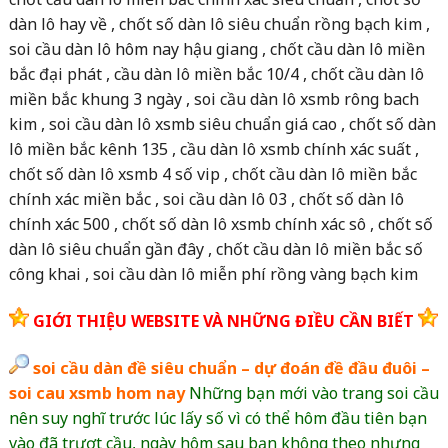
dàn lô hay về , chốt số dàn lô siêu chuẩn rồng bạch kim ,
soi cầu dàn lô hôm nay hậu giang , chốt cầu dàn lô miền
bắc đại phát , cầu dàn lô miền bắc 10/4 , chốt cầu dàn lô
miền bắc khung 3 ngày , soi cầu dàn lô xsmb rông bach
kim , soi cầu dàn lô xsmb siêu chuẩn giá cao , chốt số dàn
lô miền bắc kênh 135 , cầu dàn lô xsmb chính xác suất ,
chốt số dàn lô xsmb 4 số vip , chốt cầu dàn lô miền bắc
chính xác miền bắc , soi cầu dàn lô 03 , chốt số dàn lô
chính xác 500 , chốt số dàn lô xsmb chính xác sô , chốt số
dàn lô siêu chuẩn gần đây , chốt cầu dàn lô miền bắc số
công khai , soi cầu dàn lô miễn phí rồng vàng bạch kim
GIỚI THIỆU WEBSITE VÀ NHỮNG ĐIỀU CẦN BIẾT
soi cầu dàn đề siêu chuẩn – dự đoán đề đầu đuôi –
soi cau xsmb hom nay
Những bạn mới vào trang soi cầu
nên suy nghĩ trước lúc lấy số vì có thể hôm đầu tiên bạn
vào đã trượt cầu, ngày hôm sau bạn không theo nhưng