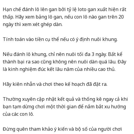
Hạn chế đánh lô lên gan bởi tỷ lệ loto gan xuất hiện rất
thấp. Hãy xem bảng lô gan, nếu con lô nào gan trên 20
ngày thì xem xét ghép dàn.
Tính toán vào tiền cụ thể nếu có ý định nuôi khung.
Nếu đánh lô khung, chỉ nên nuôi tối đa 3 ngày. Bất kể
thành bại ra sao cũng không nên nuôi dàn quá lâu. Đây
là kinh nghiệm đúc kết lâu năm của nhiều cao thủ.
Hãy kiên nhẫn và chơi theo kế hoạch đã đặt ra.
Thường xuyên cập nhật kết quả và thống kê ngay cả khi
bạn tạm dừng chơi một thời gian để nắm bắt xu hướng
của các con lô.
Đừng quên tham khảo ý kiến và bộ số của người chơi