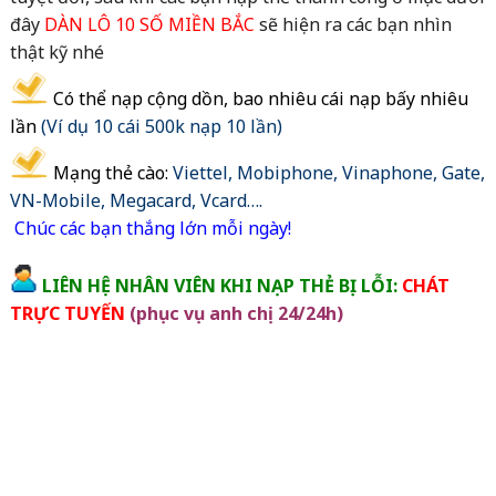
đây
DÀN LÔ 10 SỐ MIỀN BẮC
sẽ hiện ra các bạn nhìn
thật kỹ nhé
Có thể nạp cộng dồn, bao nhiêu cái nạp bấy nhiêu
lần
(Ví dụ 10 cái 500k nạp 10 lần)
Mạng thẻ cào:
Viettel, Mobiphone, Vinaphone, Gate,
VN-Mobile, Megacard, Vcard….
Chúc các bạn thắng lớn mỗi ngày!
LIÊN HỆ NHÂN VIÊN KHI NẠP THẺ BỊ LỖI:
CHÁT
TRỰC TUYẾN
(phục vụ anh chị 24/24h)