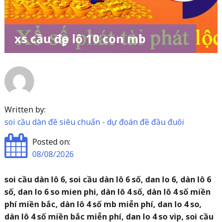
xs cầu đẹp lô 10 con mb
Written by:
soi cầu dàn đề siêu chuẩn - dự đoán đề đầu đuôi
Posted on:
08/08/2026
soi cầu dàn lô 6, soi cầu dàn lô 6 số, dan lo 6, dàn lô 6
số, dan lo 6 so mien phi, dàn lô 4 số, dàn lô 4 số miền
phí miền bắc, dàn lô 4 số mb miễn phí, dan lo 4 so,
dàn lô 4 số miền bắc miễn phí, dan lo 4 so vip, soi cầu