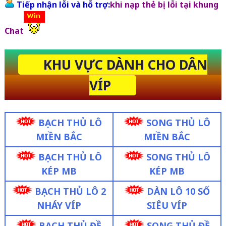
Tiếp nhận lỗi và hỗ trợ:
khi nạp thẻ bị lỗi tại khung
Chat
KHU VỰC DÀNH CHO DÂN
VÍP
BẠCH THỦ LÔ
SONG THỦ LÔ
MIỀN BẮC
MIỀN BẮC
BẠCH THỦ LÔ
SONG THỦ LÔ
KÉP MB
KÉP MB
BẠCH THỦ LÔ 2
DÀN LÔ 10 SỐ
NHÁY VÍP
SIÊU VÍP
BẠCH THỦ ĐỀ
SONG THỦ ĐỀ