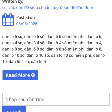
Written by:
soi cầu dàn đề siêu chuẩn - dự đoán đề đầu đuôi
Posted on:
08/08/2026
dan lo 6 so, dàn lô 6 số, dàn lô 6 số miền phí, dan lo 6,
dan lo 4 so, dàn lô 4 số, dàn lô 4 số miền phí, dan lo 4,
dan lo 8 so, dàn lô 8 số, dàn lô 8 số miền phí, dan lo 8,
dan lo 10 so, dàn lô 10 số, dàn lô 10 số miền phí, dan lo
10, dàn lô 4 số, dàn lô 4…
Read More
"xs
cầu
đẹp
lô
4