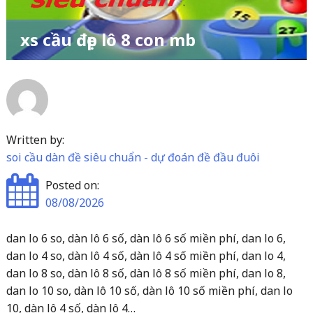
xs cầu đẹp lô 8 con mb
Written by:
soi cầu dàn đề siêu chuẩn - dự đoán đề đầu đuôi
Posted on:
08/08/2026
dan lo 6 so, dàn lô 6 số, dàn lô 6 số miền phí, dan lo 6,
dan lo 4 so, dàn lô 4 số, dàn lô 4 số miền phí, dan lo 4,
dan lo 8 so, dàn lô 8 số, dàn lô 8 số miền phí, dan lo 8,
dan lo 10 so, dàn lô 10 số, dàn lô 10 số miền phí, dan lo
10, dàn lô 4 số, dàn lô 4…