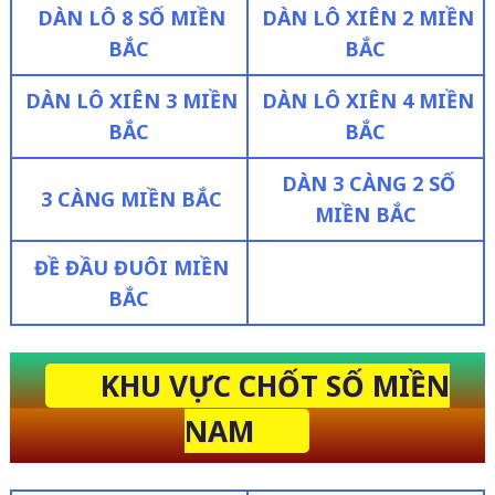
DÀN LÔ 8 SỐ MIỀN
DÀN LÔ XIÊN 2 MIỀN
BẮC
BẮC
DÀN LÔ XIÊN 3 MIỀN
DÀN LÔ XIÊN 4 MIỀN
BẮC
BẮC
DÀN 3 CÀNG 2 SỐ
3 CÀNG MIỀN BẮC
MIỀN BẮC
ĐỀ ĐẦU ĐUÔI MIỀN
BẮC
KHU VỰC CHỐT SỐ MIỀN
NAM