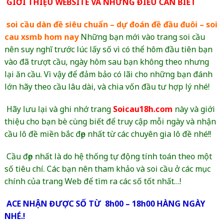
GIỚI THIỆU WEBSITE VÀ NHỮNG ĐIỀU CẦN BIẾT
soi cầu dàn đề siêu chuẩn – dự đoán đề đầu đuôi – soi
cau xsmb hom nay
Những bạn mới vào trang soi cầu
nên suy nghĩ trước lúc lấy số vì có thể hôm đầu tiên bạn
vào đã trượt cầu, ngày hôm sau bạn không theo nhưng
lại ăn cầu. Vì vậy để đảm bảo có lãi cho những bạn đánh
lớn hãy theo cầu lâu dài, và chia vốn đầu tư hợp lý nhé!
Hãy lưu lại và ghi nhớ trang
Soicau18h.com
này và giới
thiệu cho bạn bè cùng biết để truy cập mỗi ngày và nhận
cầu lô đề miền bắc đẹp nhất từ các chuyên gia lô đề nhé!!
Cầu đẹp nhất là do hệ thống tự động tính toán theo một
số tiêu chí. Các bạn nên tham khảo và soi cầu ở các mục
chính của trang Web để tìm ra các số tốt nhất…!
ACE NHẬN ĐƯỢC SỐ TỪ 8h00 – 18h00 HÀNG NGÀY
NHÉ.!