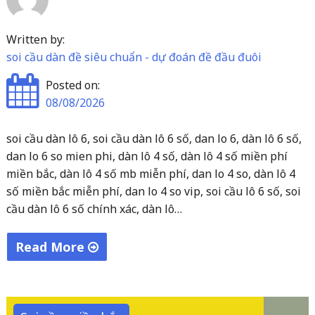
Written by:
soi cầu dàn đề siêu chuẩn - dự đoán đề đầu đuôi
Posted on:
08/08/2026
soi cầu dàn lô 6, soi cầu dàn lô 6 số, dan lo 6, dàn lô 6 số,
dan lo 6 so mien phi, dàn lô 4 số, dàn lô 4 số miền phí
miền bắc, dàn lô 4 số mb miễn phí, dan lo 4 so, dàn lô 4
số miền bắc miễn phí, dan lo 4 so vip, soi cầu lô 6 số, soi
cầu dàn lô 6 số chính xác, dàn lô…
Read More
"xs
cầu
đẹp