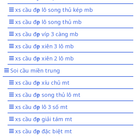
xs cầu đẹp lô song thủ kép mb
xs cầu đẹp lô song thủ mb
xs cầu đẹp víp 3 càng mb
xs cầu đẹp xiên 3 lô mb
xs cầu đẹp xiên 2 lô mb
Soi cầu miền trung
xs cầu đẹp xíu chủ mt
xs cầu đẹp song thủ lô mt
xs cầu đẹp lô 3 số mt
xs cầu đẹp giải tám mt
xs cầu đẹp đặc biệt mt