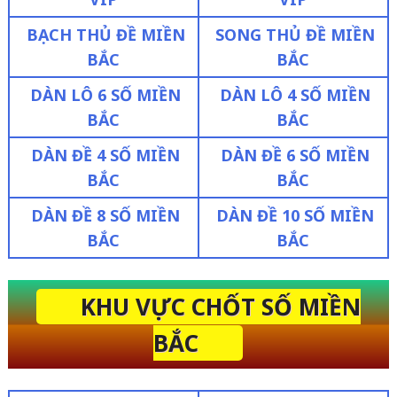
BẠCH THỦ ĐỀ MIỀN
SONG THỦ ĐỀ MIỀN
BẮC
BẮC
DÀN LÔ 6 SỐ MIỀN
DÀN LÔ 4 SỐ MIỀN
BẮC
BẮC
DÀN ĐỀ 4 SỐ MIỀN
DÀN ĐỀ 6 SỐ MIỀN
BẮC
BẮC
DÀN ĐỀ 8 SỐ MIỀN
DÀN ĐỀ 10 SỐ MIỀN
BẮC
BẮC
KHU VỰC CHỐT SỐ MIỀN
BẮC