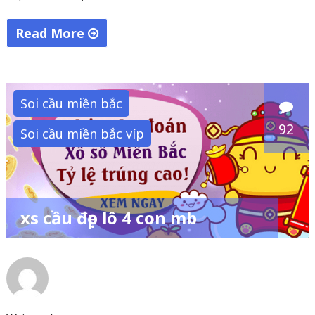
Read More
"xs
cầu
đẹp
Soi cầu miền bắc
lô
92
Soi cầu miền bắc víp
8
con
mb"
xs cầu đẹp lô 4 con mb