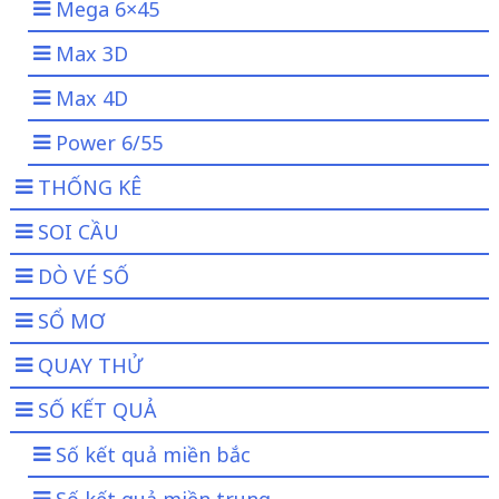
Mega 6×45
Max 3D
Max 4D
Power 6/55
THỐNG KÊ
SOI CẦU
DÒ VÉ SỐ
SỔ MƠ
QUAY THỬ
SỐ KẾT QUẢ
Số kết quả miền bắc
Số kết quả miền trung