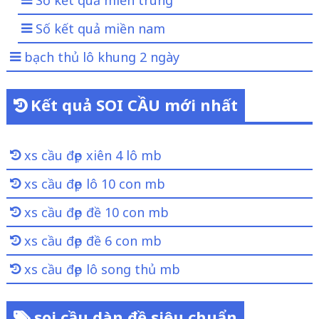
Số kết quả miền nam
bạch thủ lô khung 2 ngày
Kết quả SOI CẦU mới nhất
xs cầu đẹp xiên 4 lô mb
xs cầu đẹp lô 10 con mb
xs cầu đẹp đề 10 con mb
xs cầu đẹp đề 6 con mb
xs cầu đẹp lô song thủ mb
soi cầu dàn đề siêu chuẩn