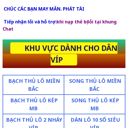
CHÚC CÁC BẠN MAY MẮN. PHÁT TÀI
Tiếp nhận lỗi và hỗ trợ:
khi nạp thẻ bị lỗi tại khung
Chat
KHU VỰC DÀNH CHO DÂN
VÍP
BẠCH THỦ LÔ MIỀN
SONG THỦ LÔ MIỀN
BẮC
BẮC
BẠCH THỦ LÔ KÉP
SONG THỦ LÔ KÉP
MB
MB
BẠCH THỦ LÔ 2 NHÁY
DÀN LÔ 10 SỐ SIÊU
VÍP
VÍP