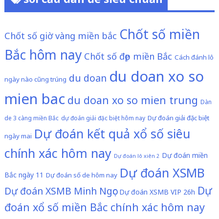
Chốt số miền
Chốt số giờ vàng miền bắc
Bắc hôm nay
Chốt số đẹp miền Bắc
Cách đánh lô
du doan xo so
du doan
ngày nào cũng trúng
mien bac
du doan xo so mien trung
Dàn
Dự đoán giải đặc biệt
de 3 càng miền Bắc
dự đoán giải đặc biệt hôm nay
Dự đoán kết quả xổ số siêu
ngày mai
chính xác hôm nay
Dự đoán miền
Dự đoán lô xiên 2
Dự đoán XSMB
Bắc ngày 11
Dự đoán số de hôm nay
Dự
Dự đoán XSMB Minh Ngọc
Dự đoán XSMB VIP 26h
đoán xổ số miền Bắc chính xác hôm nay