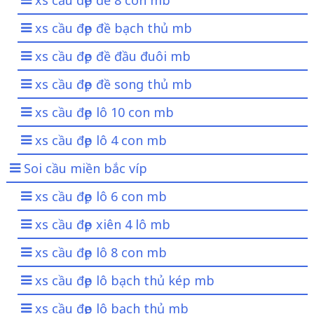
xs cầu đẹp đề bạch thủ mb
xs cầu đẹp đề đầu đuôi mb
xs cầu đẹp đề song thủ mb
xs cầu đẹp lô 10 con mb
xs cầu đẹp lô 4 con mb
Soi cầu miền bắc víp
xs cầu đẹp lô 6 con mb
xs cầu đẹp xiên 4 lô mb
xs cầu đẹp lô 8 con mb
xs cầu đẹp lô bạch thủ kép mb
xs cầu đẹp lô bạch thủ mb