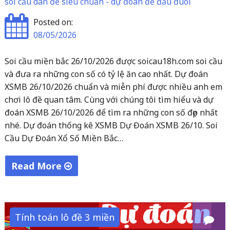
soi cầu dàn đề siêu chuẩn - dự đoán đề đầu đuôi
Posted on:
08/05/2026
Soi cầu miền bắc 26/10/2026 được soicau18h.com soi cầu
và đưa ra những con số có tỷ lệ ăn cao nhất. Dự đoán
XSMB 26/10/2026 chuẩn và miễn phí được nhiều anh em
chơi lô đề quan tâm. Cùng với chúng tôi tìm hiểu và dự
đoán XSMB 26/10/2026 để tìm ra những con số đẹp nhất
nhé. Dự đoán thống kê XSMB Dự Đoán XSMB 26/10. Soi
Cầu Dự Đoán Xổ Số Miền Bắc…
Read More
"Dự
đoán
thống
Tính toán lô đề 3 miền
kê