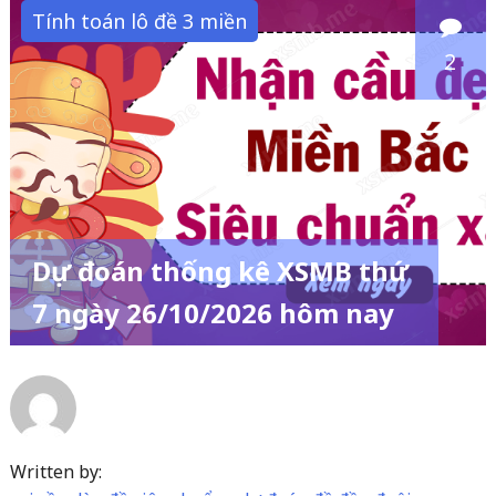
thống
Tính toán lô đề 3 miền
kê
2
XSMB
thứ
5
ngày
11/11/2026
hôm
nay"
Dự đoán thống kê XSMB thứ
7 ngày 26/10/2026 hôm nay
Written by: