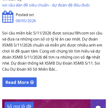
soi cầu dàn đề siêu chuẩn - dự đoán đề đầu đuôi
Posted on:
08/05/2026
Soi cầu miền bắc 5/11/2026 được soicau18h.com soi cầu
và đưa ra những con số có tỷ lệ ăn cao nhất. Dự đoán
XSMB 5/11/2026 chuẩn và miễn phí được nhiều anh em
chơi lô đề quan tâm. Cùng với chúng tôi tìm hiểu và dự
đoán XSMB 5/11/2026 để tìm ra những con số đẹp nhất
nhé. Dự đoán thống kê XSMB Dự Đoán XSMB 5/11. Soi
Cầu Dự Đoán Xổ Số Miền Bắc…
Read More
"Dự
đoán
thống
Sổ mơ lô đề