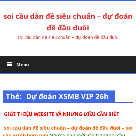
Skip
to
soi cầu dàn đề siêu chuẩn – dự đoán
content
đề đầu đuôi
soi cầu dàn đề siêu chuẩn – dự đoán đề đầu đuôi
Menu
Thẻ:
Dự đoán XSMB VIP 26h
GIỚI THIỆU WEBSITE VÀ NHỮNG ĐIỀU CẦN BIẾT
soi cầu dàn đề siêu chuẩn – dự đoán đề đầu đuôi – soi
cau xsmb hom nay
Những bạn mới vào trang soi cầu