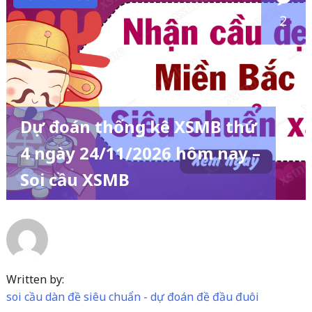
kê
2
XSMB
thứ
6
ngày
5/11/2026
Dự đoán thống kê XSMB thứ
hôm
nay"
4 ngày 24/11/2026 hôm nay –
Soi cầu XSMB
Written by:
soi cầu dàn đề siêu chuẩn - dự đoán đề đầu đuôi