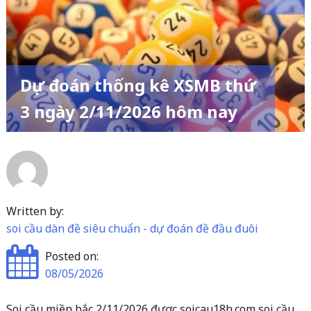
thứ
4
ngày
24/11/2026
Dự đoán thống kê XSMB thứ
hôm
3 ngày 2/11/2026 hôm nay
nay
–
Soi
cầu
XSMB"
Written by:
soi cầu dàn đề siêu chuẩn - dự đoán đề đầu đuôi
Posted on:
08/05/2026
Soi cầu miền bắc 2/11/2026 được soicau18h.com soi cầu