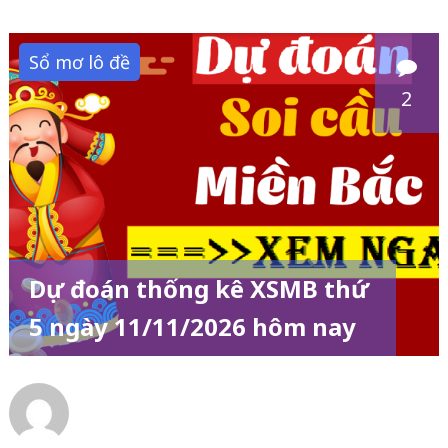
Sổ mơ lô đề
2
Dự đoán thống kê XSMB thứ
5 ngày 11/11/2026 hôm nay