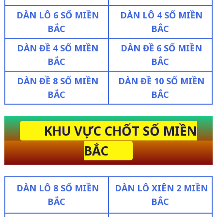
DÀN LÔ 6 SỐ MIỀN
DÀN LÔ 4 SỐ MIỀN
BẮC
BẮC
DÀN ĐỀ 4 SỐ MIỀN
DÀN ĐỀ 6 SỐ MIỀN
BẮC
BẮC
DÀN ĐỀ 8 SỐ MIỀN
DÀN ĐỀ 10 SỐ MIỀN
BẮC
BẮC
KHU VỰC CHỐT SỐ MIỀN
BẮC
DÀN LÔ 8 SỐ MIỀN
DÀN LÔ XIÊN 2 MIỀN
BẮC
BẮC