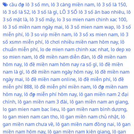
cầu đẹp lô 3 số mn
,
lô 3 càng miền nam
,
lô 3 số là 150
,
lô 3 số là 52
,
lô 3 số là gì
,
LÔ 3 SỐ lô 3 số ăn bao nhiêu
,
lô
3 số mặt là
,
lô 3 số mấy
,
lo 3 so mien nam chinh xac 100
,
lô 3 số miền nam ngày mai
,
lô 3 số mien nam wap
,
lô 3 số
miễn phí
,
lô 3 so vip miền nam
,
lô 3 số xs mien nam
,
lô 3
số xsmn miễn phí
,
lô chơi nhiều miền nam hôm nay
,
lô
chuẩn miễn phí
,
lo de mien nam chinh xac nhat
,
lo dep xo
so mien nam
,
lô đề miền nam diễn đàn
,
lô đề miền nam
hôm nay
,
lô đề miền nam hôm nay ra số gì
,
lô đề miền
nam là gì
,
lô đề miền nam ngày hôm nay
,
lô đề miền nam
ngày mai
,
lô đề miền nam online
,
lô đề miễn phí
,
lô đề
miễn phí 888
,
lô đề miễn phí miền nam
,
lô đẹp miền nam
hôm nay
,
lô đẹp miễn phí hôm nay
,
lô gan miền nam 2 đại
chính
,
lô gan miền nam 3 đài
,
lô gan miền nam an giang
,
lo gan mien nam bac lieu
,
lô gan miền nam bình dương
,
lo gan mien nam can tho
,
lô gan miền nam chủ nhật
,
lô
gan miền nam chưa về
,
lô gan miền nam đồng nai
,
lô gan
miền nam hôm nay
,
lô gan miền nam kiên giang
,
lô gan