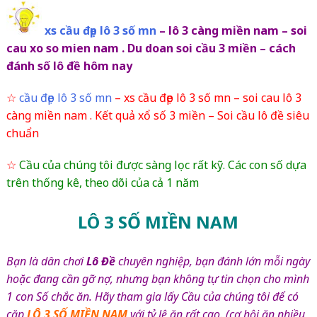
xs cầu đẹp lô 3 số mn
– lô 3 càng miền nam – soi
cau xo so mien nam . Du doan soi cầu 3 miền – cách
đánh số lô đề hôm nay
☆
cầu đẹp lô 3 số mn
– xs cầu đẹp lô 3 số mn – soi cau lô 3
càng miền nam . Kết quả xổ số 3 miền – Soi cầu lô đề siêu
chuẩn
☆
Cầu của chúng tôi được sàng lọc rất kỹ. Các con số dựa
trên thống kê, theo dõi của cả 1 năm
LÔ 3 SỐ MIỀN NAM
Bạn là dân chơi
Lô Đề
chuyên nghiệp, bạn đánh lớn mỗi ngày
hoặc đang cần gỡ nợ, nhưng bạn không tự tin chọn cho mình
1 con Số chắc ăn. Hãy tham gia lấy Cầu của chúng tôi để có
cặp
LÔ 3 SỐ MIỀN NAM
với tỷ lệ ăn rất cao. (cơ hội ăn nhiều