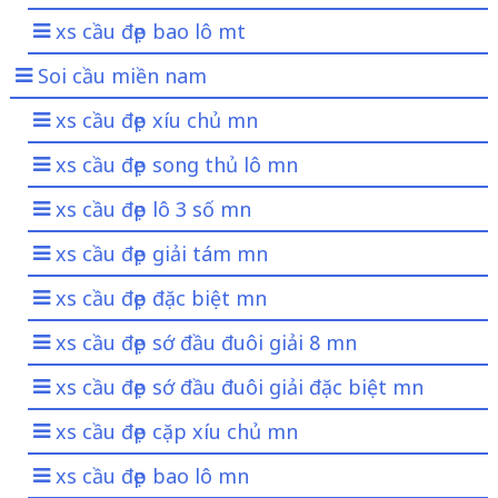
xs cầu đẹp bao lô mt
Soi cầu miền nam
xs cầu đẹp xíu chủ mn
xs cầu đẹp song thủ lô mn
xs cầu đẹp lô 3 số mn
xs cầu đẹp giải tám mn
xs cầu đẹp đặc biệt mn
xs cầu đẹp sớ đầu đuôi giải 8 mn
xs cầu đẹp sớ đầu đuôi giải đặc biệt mn
xs cầu đẹp cặp xíu chủ mn
xs cầu đẹp bao lô mn