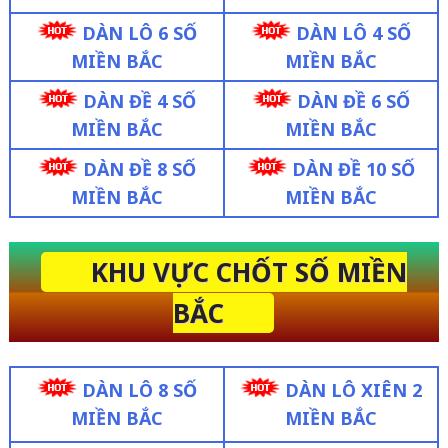
DÀN LÔ 6 SỐ
DÀN LÔ 4 SỐ
MIỀN BẮC
MIỀN BẮC
DÀN ĐỀ 4 SỐ
DÀN ĐỀ 6 SỐ
MIỀN BẮC
MIỀN BẮC
DÀN ĐỀ 8 SỐ
DÀN ĐỀ 10 SỐ
MIỀN BẮC
MIỀN BẮC
KHU VỰC CHỐT SỐ MIỀN
BẮC
DÀN LÔ 8 SỐ
DÀN LÔ XIÊN 2
MIỀN BẮC
MIỀN BẮC