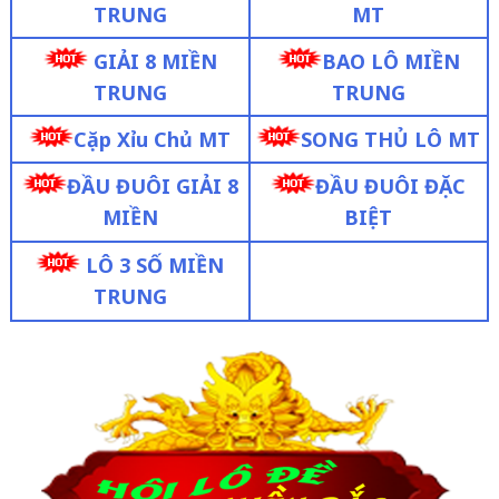
TRUNG
MT
GIẢI 8 MIỀN
BAO LÔ MIỀN
TRUNG
TRUNG
Cặp Xỉu Chủ MT
SONG THỦ LÔ MT
ĐẦU ĐUÔI GIẢI 8
ĐẦU ĐUÔI ĐẶC
MIỀN
BIỆT
LÔ 3 SỐ MIỀN
TRUNG