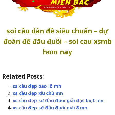
soi cầu dàn đề siêu chuẩn – dự
đoán đề đầu đuôi – soi cau xsmb
hom nay
Related Posts:
xs cầu đẹp bao lô mn
xs cầu đẹp xíu chủ mn
xs cầu đẹp sớ đầu đuôi giải đặc biệt mn
xs cầu đẹp sớ đầu đuôi giải 8 mn