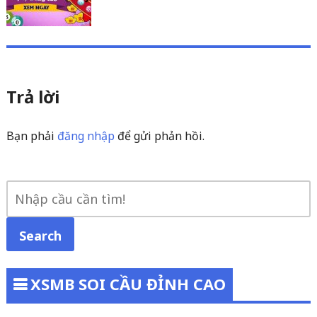
Trả lời
Bạn phải
đăng nhập
để gửi phản hồi.
Search
XSMB SOI CẦU ĐỈNH CAO