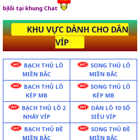
bị lỗi tại khung Chat
KHU VỰC DÀNH CHO DÂN
VÍP
BẠCH THỦ LÔ
SONG THỦ LÔ
MIỀN BẮC
MIỀN BẮC
BẠCH THỦ LÔ
SONG THỦ LÔ
KÉP MB
KÉP MB
BẠCH THỦ LÔ 2
DÀN LÔ 10 SỐ
NHÁY VÍP
SIÊU VÍP
BẠCH THỦ ĐỀ
SONG THỦ ĐỀ
MIỀN BẮC
MIỀN BẮC