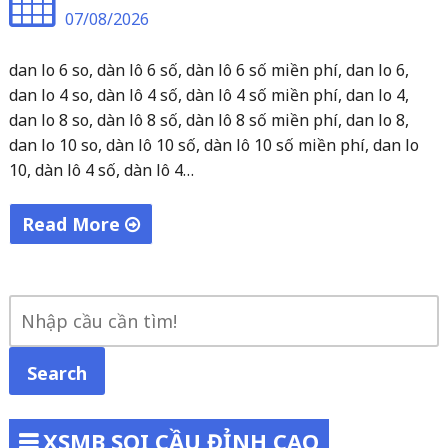
07/08/2026
dan lo 6 so, dàn lô 6 số, dàn lô 6 số miền phí, dan lo 6,
dan lo 4 so, dàn lô 4 số, dàn lô 4 số miền phí, dan lo 4,
dan lo 8 so, dàn lô 8 số, dàn lô 8 số miền phí, dan lo 8,
dan lo 10 so, dàn lô 10 số, dàn lô 10 số miền phí, dan lo
10, dàn lô 4 số, dàn lô 4…
Read More
"xs
cầu
đẹp
lô
4
Search
con
mb"
XSMB SOI CẦU ĐỈNH CAO