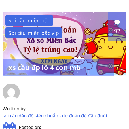
"xs
cầu
đẹp
Soi cầu miền bắc
lô
92
Soi cầu miền bắc víp
10
con
mb"
xs cầu đẹp lô 4 con mb
Written by:
soi cầu dàn đề siêu chuẩn - dự đoán đề đầu đuôi
Posted on: