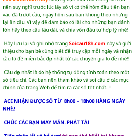
nên suy nghĩ trước lúc lấy số vì có thể hôm đầu tiên bạn
vào đã trượt cầu, ngày hôm sau bạn không theo nhưng
lại ăn cầu. Vì vậy để đảm bảo có lãi cho những bạn đánh
lớn hãy theo cầu lâu dài, và chia vốn đầu tư hợp lý nhé!
Hãy lưu lại và ghi nhớ trang
Soicau18h.com
này và giới
thiệu cho bạn bè cùng biết để truy cập mỗi ngày và nhận
cầu lô đề miền bắc đẹp nhất từ các chuyên gia lô đề nhé!!
Cầu đẹp nhất là do hệ thống tự động tính toán theo một
số tiêu chí. Các bạn nên tham khảo và soi cầu ở các mục
chính của trang Web để tìm ra các số tốt nhất…!
ACE NHẬN ĐƯỢC SỐ TỪ 8h00 – 18h00 HÀNG NGÀY
NHÉ.!
CHÚC CÁC BẠN MAY MẮN. PHÁT TÀI