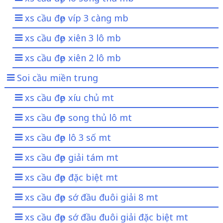
xs cầu đẹp víp 3 càng mb
xs cầu đẹp xiên 3 lô mb
xs cầu đẹp xiên 2 lô mb
Soi cầu miền trung
xs cầu đẹp xíu chủ mt
xs cầu đẹp song thủ lô mt
xs cầu đẹp lô 3 số mt
xs cầu đẹp giải tám mt
xs cầu đẹp đặc biệt mt
xs cầu đẹp sớ đầu đuôi giải 8 mt
xs cầu đẹp sớ đầu đuôi giải đặc biệt mt