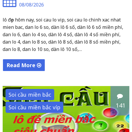
08/08/2026
lô đẹp hôm nay, soi cau lo vip, soi cau lo chinh xac nhat
mien bac, dan lo 6 so, dàn lô 6 số, dàn lô 6 số miền phí,
dan lo 6, dan lo 4 so, dàn lô 4 số, dàn lô 4 số miền phí,
dan lo 4, dan lo 8 so, dàn lô 8 số, dàn lô 8 số miền phí,
dan lo 8, dan lo 10 so, dàn lô 10 số,…
Read More
"xs
cầu
đẹp
Soi cầu miền bắc
lô
141
Soi cầu miền bắc víp
6
con
mb"