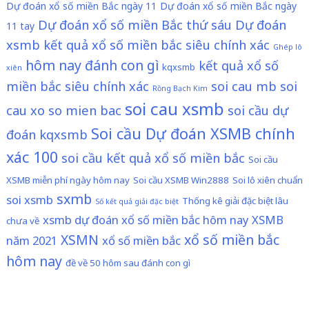
Dự đoán xổ số miền Bắc ngày 11
Dự đoán xổ số miền Bắc ngày
Dự đoán xổ số miền Bắc thứ sáu Dự đoán
11 tay
xsmb kết quả xổ số miền bắc siêu chính xác
Ghép lô
hôm nay đánh con gì
kết quả xổ số
kqxsmb
xiên
miền bắc siêu chính xác
soi cau mb
soi
Rồng Bạch Kim
soi cau xsmb
cau xo so mien bac
soi cầu dự
Soi cầu Dự đoán XSMB chính
đoán kqxsmb
xác 100
soi cầu kết quả xổ số miền bắc
Soi cầu
XSMB miễn phí ngày hôm nay
Soi cầu XSMB Win2888
Soi lô xiên chuẩn
sxmb
soi xsmb
Thống kê giải đặc biệt lâu
Số kết quả giải đặc biệt
xsmb dự đoán xổ số miền bắc hôm nay
XSMB
chưa về
xổ số miền bắc
XSMN
năm 2021
xổ số miền bắc
hôm nay
đề về 50 hôm sau đánh con gì