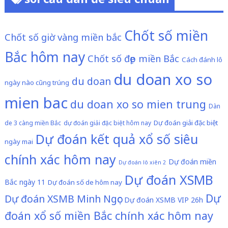
Chốt số miền
Chốt số giờ vàng miền bắc
Bắc hôm nay
Chốt số đẹp miền Bắc
Cách đánh lô
du doan xo so
du doan
ngày nào cũng trúng
mien bac
du doan xo so mien trung
Dàn
Dự đoán giải đặc biệt
de 3 càng miền Bắc
dự đoán giải đặc biệt hôm nay
Dự đoán kết quả xổ số siêu
ngày mai
chính xác hôm nay
Dự đoán miền
Dự đoán lô xiên 2
Dự đoán XSMB
Bắc ngày 11
Dự đoán số de hôm nay
Dự
Dự đoán XSMB Minh Ngọc
Dự đoán XSMB VIP 26h
đoán xổ số miền Bắc chính xác hôm nay