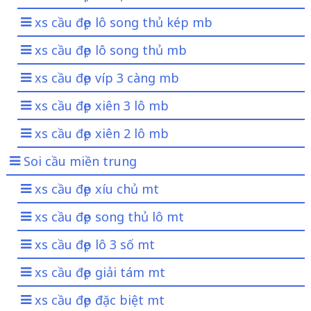
xs cầu đẹp lô song thủ kép mb
xs cầu đẹp lô song thủ mb
xs cầu đẹp víp 3 càng mb
xs cầu đẹp xiên 3 lô mb
xs cầu đẹp xiên 2 lô mb
Soi cầu miền trung
xs cầu đẹp xíu chủ mt
xs cầu đẹp song thủ lô mt
xs cầu đẹp lô 3 số mt
xs cầu đẹp giải tám mt
xs cầu đẹp đặc biệt mt