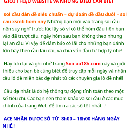
GIỚI THIỆU WEBSITE VÀ NHỮNG ĐIỀU CẦN BIẾT
soi cầu dàn đề siêu chuẩn – dự đoán đề đầu đuôi – soi
cau xsmb hom nay
Những bạn mới vào trang soi cầu
nên suy nghĩ trước lúc lấy số vì có thể hôm đầu tiên bạn
vào đã trượt cầu, ngày hôm sau bạn không theo nhưng
lại ăn cầu. Vì vậy để đảm bảo có lãi cho những bạn đánh
lớn hãy theo cầu lâu dài, và chia vốn đầu tư hợp lý nhé!
Hãy lưu lại và ghi nhớ trang
Soicau18h.com
này và giới
thiệu cho bạn bè cùng biết để truy cập mỗi ngày và nhận
cầu lô đề miền bắc đẹp nhất từ các chuyên gia lô đề nhé!!
Cầu đẹp nhất là do hệ thống tự động tính toán theo một
số tiêu chí. Các bạn nên tham khảo và soi cầu ở các mục
chính của trang Web để tìm ra các số tốt nhất…!
ACE NHẬN ĐƯỢC SỐ TỪ 8h00 – 18h00 HÀNG NGÀY
NHÉ.!