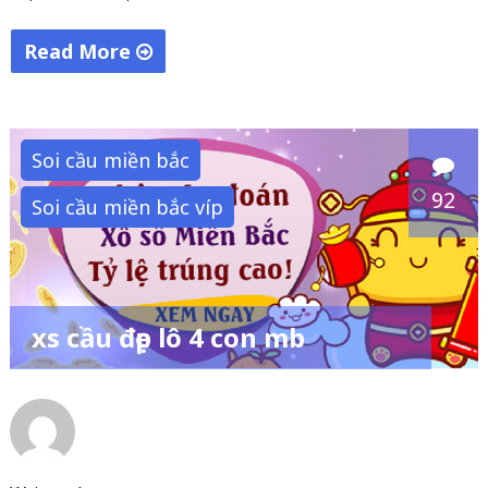
Read More
"xs
cầu
đẹp
Soi cầu miền bắc
lô
92
Soi cầu miền bắc víp
8
con
mb"
xs cầu đẹp lô 4 con mb