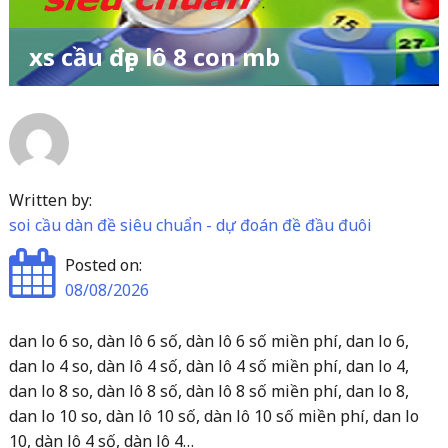
xs cầu đẹp lô 8 con mb
Written by:
soi cầu dàn đề siêu chuẩn - dự đoán đề đầu đuôi
Posted on:
08/08/2026
dan lo 6 so, dàn lô 6 số, dàn lô 6 số miền phí, dan lo 6,
dan lo 4 so, dàn lô 4 số, dàn lô 4 số miền phí, dan lo 4,
dan lo 8 so, dàn lô 8 số, dàn lô 8 số miền phí, dan lo 8,
dan lo 10 so, dàn lô 10 số, dàn lô 10 số miền phí, dan lo
10, dàn lô 4 số, dàn lô 4…