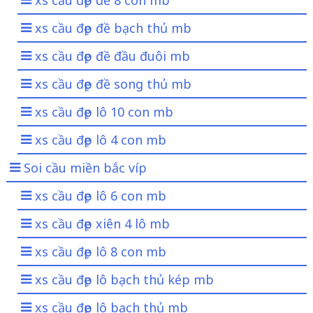
xs cầu đẹp đề bạch thủ mb
xs cầu đẹp đề đầu đuôi mb
xs cầu đẹp đề song thủ mb
xs cầu đẹp lô 10 con mb
xs cầu đẹp lô 4 con mb
Soi cầu miền bắc víp
xs cầu đẹp lô 6 con mb
xs cầu đẹp xiên 4 lô mb
xs cầu đẹp lô 8 con mb
xs cầu đẹp lô bạch thủ kép mb
xs cầu đẹp lô bạch thủ mb