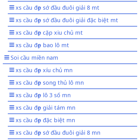
xs cầu đẹp sớ đầu đuôi giải 8 mt
xs cầu đẹp sớ đầu đuôi giải đặc biệt mt
xs cầu đẹp cặp xiu chủ mt
xs cầu đẹp bao lô mt
Soi cầu miền nam
xs cầu đẹp xíu chủ mn
xs cầu đẹp song thủ lô mn
xs cầu đẹp lô 3 số mn
xs cầu đẹp giải tám mn
xs cầu đẹp đặc biệt mn
xs cầu đẹp sớ đầu đuôi giải 8 mn