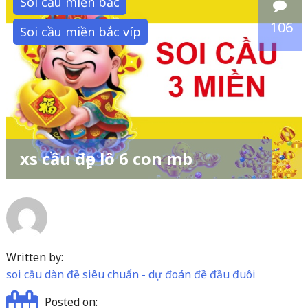
Soi cầu miền bắc
lô
106
Soi cầu miền bắc víp
10
con
mb"
xs cầu đẹp lô 6 con mb
Written by:
soi cầu dàn đề siêu chuẩn - dự đoán đề đầu đuôi
Posted on: