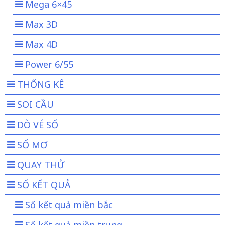
Mega 6×45
Max 3D
Max 4D
Power 6/55
THỐNG KÊ
SOI CẦU
DÒ VÉ SỐ
SỔ MƠ
QUAY THỬ
SỐ KẾT QUẢ
Số kết quả miền bắc
Số kết quả miền trung