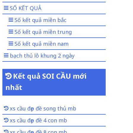
SỐ KẾT QUẢ
Số kết quả miền bắc
Số kết quả miền trung
Số kết quả miền nam
bạch thủ lô khung 2 ngày
Kết quả SOI CẦU mới
nhất
xs cầu đẹp đề song thủ mb
xs cầu đẹp đề 4 con mb
xs cầu đẹp đề 8 con mb