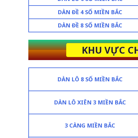
DÀN ĐỀ 4 SỐ MIỀN BẮC
DÀN ĐỀ 8 SỐ MIỀN BẮC
KHU VỰC C
DÀN LÔ 8 SỐ MIỀN BẮC
DÀN LÔ XIÊN 3 MIỀN BẮC
3 CÀNG MIỀN BẮC