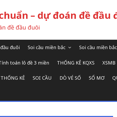
 chuẩn – dự đoán đề đầu 
oán đề đầu đuôi
 đầu đuôi
Soi cầu miền bắc
Soi cầu miền bắc
Tính toán lô đề 3 miền
THỐNG KÊ KQXS
XSMB
THỐNG KÊ
SOI CẦU
DÒ VÉ SỐ
SỔ MƠ
Q