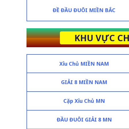
ĐỀ ĐẦU ĐUÔI MIỀN BẮC
KHU VỰC C
Xỉu Chủ MIỀN NAM
GIẢI 8 MIỀN NAM
Cặp Xỉu Chủ MN
ĐẦU ĐUÔI GIẢI 8 MN