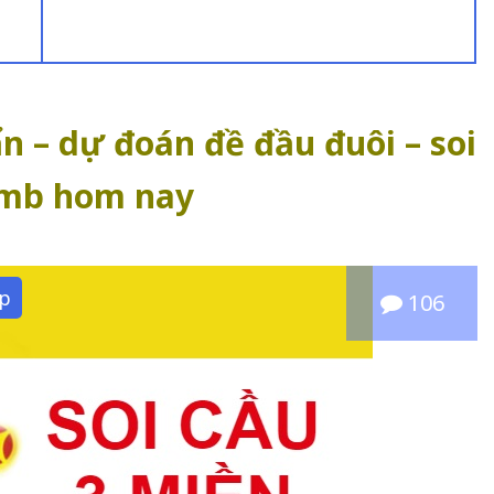
ẩn – dự đoán đề đầu đuôi – soi
smb hom nay
íp
106