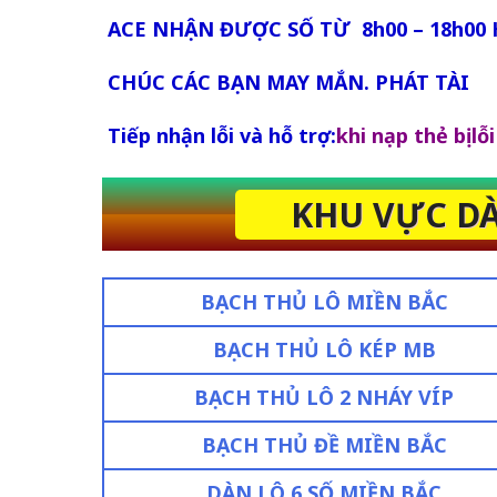
ACE NHẬN ĐƯỢC SỐ TỪ 8h00 – 18h00 
CHÚC CÁC BẠN MAY MẮN. PHÁT TÀI
Tiếp nhận lỗi và hỗ trợ:
khi nạp thẻ bị lỗ
KHU VỰC D
BẠCH THỦ LÔ MIỀN BẮC
BẠCH THỦ LÔ KÉP MB
BẠCH THỦ LÔ 2 NHÁY VÍP
BẠCH THỦ ĐỀ MIỀN BẮC
DÀN LÔ 6 SỐ MIỀN BẮC