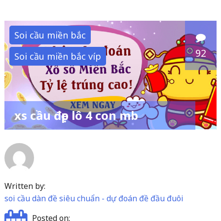
"xs
cầu
đẹp
Soi cầu miền bắc
lô
92
Soi cầu miền bắc víp
8
con
mb"
xs cầu đẹp lô 4 con mb
Written by:
soi cầu dàn đề siêu chuẩn - dự đoán đề đầu đuôi
Posted on: