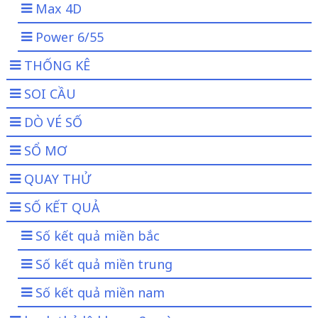
Max 4D
Power 6/55
THỐNG KÊ
SOI CẦU
DÒ VÉ SỐ
SỔ MƠ
QUAY THỬ
SỐ KẾT QUẢ
Số kết quả miền bắc
Số kết quả miền trung
Số kết quả miền nam