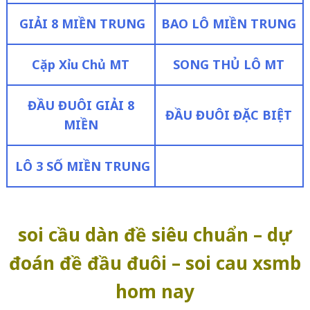
GIẢI 8 MIỀN TRUNG
BAO LÔ MIỀN TRUNG
Cặp Xỉu Chủ MT
SONG THỦ LÔ MT
ĐẦU ĐUÔI GIẢI 8
ĐẦU ĐUÔI ĐẶC BIỆT
MIỀN
LÔ 3 SỐ MIỀN TRUNG
soi cầu dàn đề siêu chuẩn – dự
đoán đề đầu đuôi – soi cau xsmb
hom nay