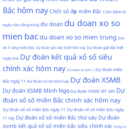
Bắc hôm nay
Chốt số đẹp miền Bắc
Cách đánh lô
du doan xo so
du doan
ngày nào cũng trúng
mien bac
du doan xo so mien trung
Dàn
Dự đoán giải đặc biệt
de 3 càng miền Bắc
dự đoán giải đặc biệt hôm nay
Dự đoán kết quả xổ số siêu
ngày mai
chính xác hôm nay
Dự đoán miền
Dự đoán lô xiên 2
Dự đoán XSMB
Bắc ngày 11
Dự đoán số de hôm nay
Dự
Dự đoán XSMB Minh Ngọc
Dự đoán XSMB VIP 26h
đoán xổ số miền Bắc chính xác hôm nay
Dự đoán xổ số miền Bắc ngày 11
Dự đoán xổ số miền Bắc ngày
Dự đoán xổ số miền Bắc thứ sáu Dự đoán
11 tay
xsmb kết quả xổ số miền bắc siêu chính xác
Ghép lô