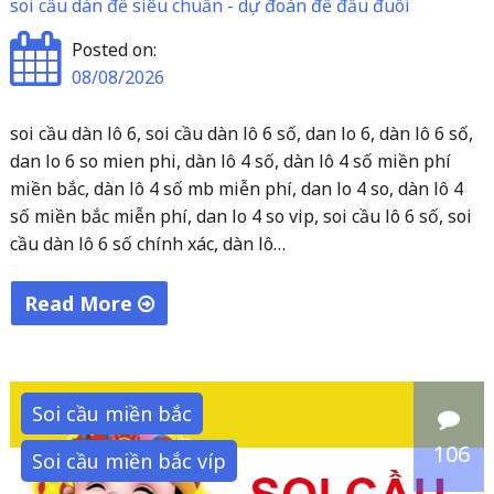
soi cầu dàn đề siêu chuẩn - dự đoán đề đầu đuôi
Posted on:
08/08/2026
soi cầu dàn lô 6, soi cầu dàn lô 6 số, dan lo 6, dàn lô 6 số,
dan lo 6 so mien phi, dàn lô 4 số, dàn lô 4 số miền phí
miền bắc, dàn lô 4 số mb miễn phí, dan lo 4 so, dàn lô 4
số miền bắc miễn phí, dan lo 4 so vip, soi cầu lô 6 số, soi
cầu dàn lô 6 số chính xác, dàn lô…
Read More
"xs
cầu
đẹp
Soi cầu miền bắc
lô
106
Soi cầu miền bắc víp
10