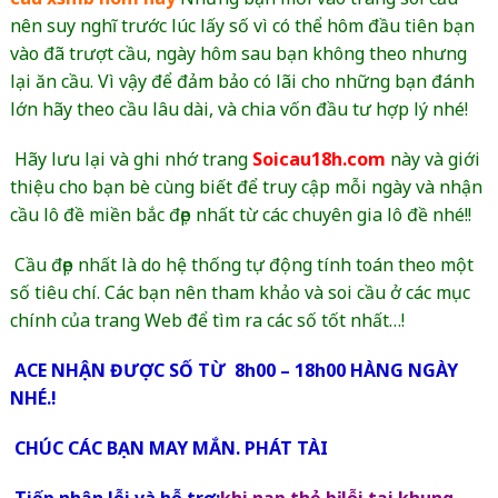
nên suy nghĩ trước lúc lấy số vì có thể hôm đầu tiên bạn
vào đã trượt cầu, ngày hôm sau bạn không theo nhưng
lại ăn cầu. Vì vậy để đảm bảo có lãi cho những bạn đánh
lớn hãy theo cầu lâu dài, và chia vốn đầu tư hợp lý nhé!
Hãy lưu lại và ghi nhớ trang
Soicau18h.com
này và giới
thiệu cho bạn bè cùng biết để truy cập mỗi ngày và nhận
cầu lô đề miền bắc đẹp nhất từ các chuyên gia lô đề nhé!!
Cầu đẹp nhất là do hệ thống tự động tính toán theo một
số tiêu chí. Các bạn nên tham khảo và soi cầu ở các mục
chính của trang Web để tìm ra các số tốt nhất…!
ACE NHẬN ĐƯỢC SỐ TỪ 8h00 – 18h00 HÀNG NGÀY
NHÉ.!
CHÚC CÁC BẠN MAY MẮN. PHÁT TÀI