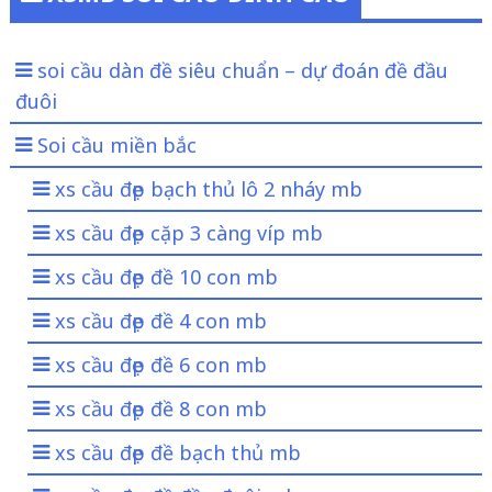
soi cầu dàn đề siêu chuẩn – dự đoán đề đầu
đuôi
Soi cầu miền bắc
xs cầu đẹp bạch thủ lô 2 nháy mb
xs cầu đẹp cặp 3 càng víp mb
xs cầu đẹp đề 10 con mb
xs cầu đẹp đề 4 con mb
xs cầu đẹp đề 6 con mb
xs cầu đẹp đề 8 con mb
xs cầu đẹp đề bạch thủ mb