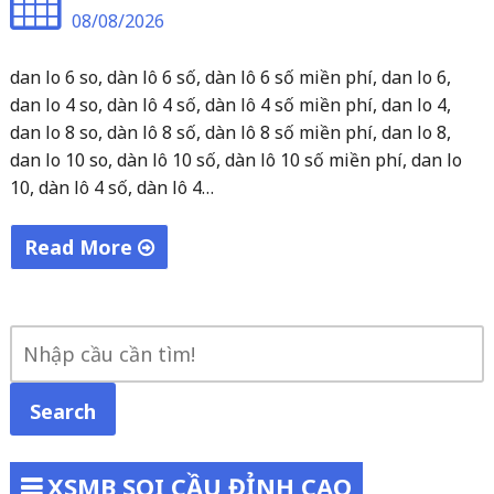
08/08/2026
dan lo 6 so, dàn lô 6 số, dàn lô 6 số miền phí, dan lo 6,
dan lo 4 so, dàn lô 4 số, dàn lô 4 số miền phí, dan lo 4,
dan lo 8 so, dàn lô 8 số, dàn lô 8 số miền phí, dan lo 8,
dan lo 10 so, dàn lô 10 số, dàn lô 10 số miền phí, dan lo
10, dàn lô 4 số, dàn lô 4…
Read More
"xs
cầu
đẹp
lô
4
Search
con
mb"
XSMB SOI CẦU ĐỈNH CAO