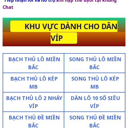
Tiếp nhận lỗi và hỗ trợ:
khi nạp thẻ bị lỗi tại khung
Chat
KHU VỰC DÀNH CHO DÂN
VÍP
BẠCH THỦ LÔ MIỀN
SONG THỦ LÔ MIỀN
BẮC
BẮC
BẠCH THỦ LÔ KÉP
SONG THỦ LÔ KÉP
MB
MB
BẠCH THỦ LÔ 2 NHÁY
DÀN LÔ 10 SỐ SIÊU
VÍP
VÍP
BẠCH THỦ ĐỀ MIỀN
SONG THỦ ĐỀ MIỀN
BẮC
BẮC