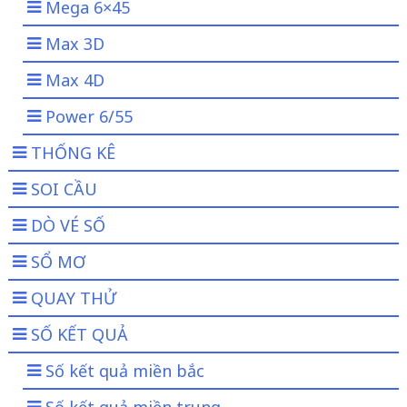
Mega 6×45
Max 3D
Max 4D
Power 6/55
THỐNG KÊ
SOI CẦU
DÒ VÉ SỐ
SỔ MƠ
QUAY THỬ
SỐ KẾT QUẢ
Số kết quả miền bắc
Số kết quả miền trung