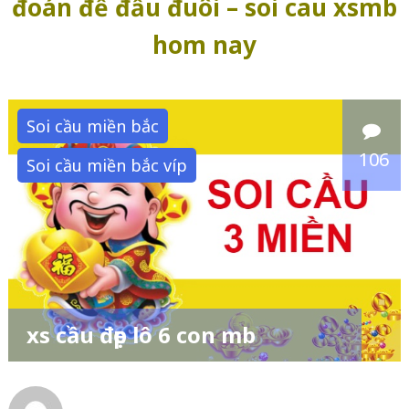
đoán đề đầu đuôi – soi cau xsmb
hom nay
Soi cầu miền bắc
106
Soi cầu miền bắc víp
xs cầu đẹp lô 6 con mb