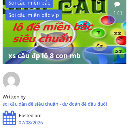
Soi cầu miền bắc
lô
141
Soi cầu miền bắc víp
6
con
mb"
xs cầu đẹp lô 8 con mb
Written by:
soi cầu dàn đề siêu chuẩn - dự đoán đề đầu đuôi
Posted on:
07/08/2026