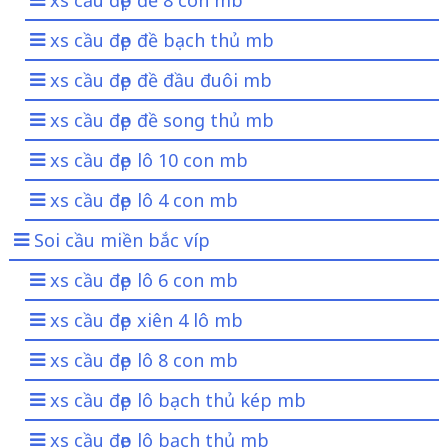
xs cầu đẹp đề bạch thủ mb
xs cầu đẹp đề đầu đuôi mb
xs cầu đẹp đề song thủ mb
xs cầu đẹp lô 10 con mb
xs cầu đẹp lô 4 con mb
Soi cầu miền bắc víp
xs cầu đẹp lô 6 con mb
xs cầu đẹp xiên 4 lô mb
xs cầu đẹp lô 8 con mb
xs cầu đẹp lô bạch thủ kép mb
xs cầu đẹp lô bạch thủ mb