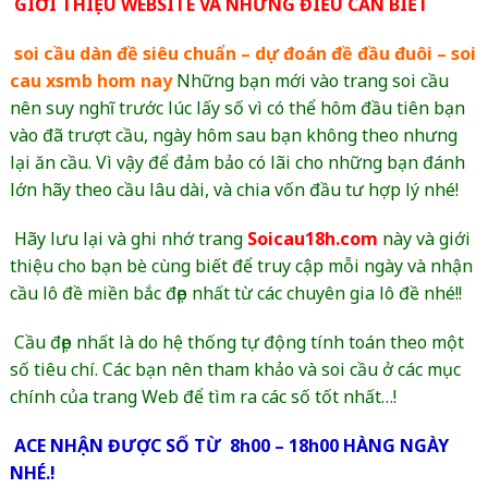
GIỚI THIỆU WEBSITE VÀ NHỮNG ĐIỀU CẦN BIẾT
soi cầu dàn đề siêu chuẩn – dự đoán đề đầu đuôi – soi
cau xsmb hom nay
Những bạn mới vào trang soi cầu
nên suy nghĩ trước lúc lấy số vì có thể hôm đầu tiên bạn
vào đã trượt cầu, ngày hôm sau bạn không theo nhưng
lại ăn cầu. Vì vậy để đảm bảo có lãi cho những bạn đánh
lớn hãy theo cầu lâu dài, và chia vốn đầu tư hợp lý nhé!
Hãy lưu lại và ghi nhớ trang
Soicau18h.com
này và giới
thiệu cho bạn bè cùng biết để truy cập mỗi ngày và nhận
cầu lô đề miền bắc đẹp nhất từ các chuyên gia lô đề nhé!!
Cầu đẹp nhất là do hệ thống tự động tính toán theo một
số tiêu chí. Các bạn nên tham khảo và soi cầu ở các mục
chính của trang Web để tìm ra các số tốt nhất…!
ACE NHẬN ĐƯỢC SỐ TỪ 8h00 – 18h00 HÀNG NGÀY
NHÉ.!