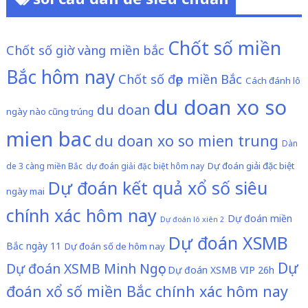
Chốt số miền
Chốt số giờ vàng miền bắc
Bắc hôm nay
Chốt số đẹp miền Bắc
Cách đánh lô
du doan xo so
du doan
ngày nào cũng trúng
mien bac
du doan xo so mien trung
Dàn
Dự đoán giải đặc biệt
de 3 càng miền Bắc
dự đoán giải đặc biệt hôm nay
Dự đoán kết quả xổ số siêu
ngày mai
chính xác hôm nay
Dự đoán miền
Dự đoán lô xiên 2
Dự đoán XSMB
Bắc ngày 11
Dự đoán số de hôm nay
Dự
Dự đoán XSMB Minh Ngọc
Dự đoán XSMB VIP 26h
đoán xổ số miền Bắc chính xác hôm nay