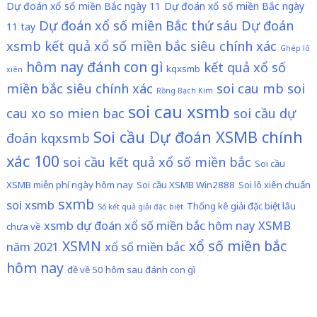
Dự đoán xổ số miền Bắc ngày 11
Dự đoán xổ số miền Bắc ngày
Dự đoán xổ số miền Bắc thứ sáu Dự đoán
11 tay
xsmb kết quả xổ số miền bắc siêu chính xác
Ghép lô
hôm nay đánh con gì
kết quả xổ số
kqxsmb
xiên
miền bắc siêu chính xác
soi cau mb
soi
Rồng Bạch Kim
soi cau xsmb
cau xo so mien bac
soi cầu dự
Soi cầu Dự đoán XSMB chính
đoán kqxsmb
xác 100
soi cầu kết quả xổ số miền bắc
Soi cầu
XSMB miễn phí ngày hôm nay
Soi cầu XSMB Win2888
Soi lô xiên chuẩn
sxmb
soi xsmb
Thống kê giải đặc biệt lâu
Số kết quả giải đặc biệt
xsmb dự đoán xổ số miền bắc hôm nay
XSMB
chưa về
xổ số miền bắc
XSMN
năm 2021
xổ số miền bắc
hôm nay
đề về 50 hôm sau đánh con gì