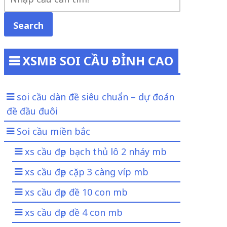
Search
XSMB SOI CẦU ĐỈNH CAO
soi cầu dàn đề siêu chuẩn – dự đoán
đề đầu đuôi
Soi cầu miền bắc
xs cầu đẹp bạch thủ lô 2 nháy mb
xs cầu đẹp cặp 3 càng víp mb
xs cầu đẹp đề 10 con mb
xs cầu đẹp đề 4 con mb