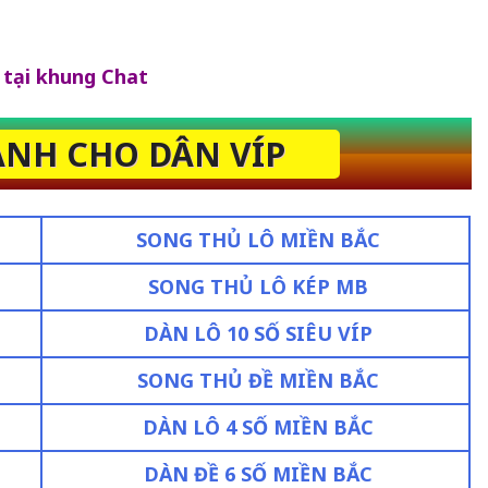
i tại khung Chat
ÀNH CHO DÂN VÍP
SONG THỦ LÔ MIỀN BẮC
SONG THỦ LÔ KÉP MB
DÀN LÔ 10 SỐ SIÊU VÍP
SONG THỦ ĐỀ MIỀN BẮC
DÀN LÔ 4 SỐ MIỀN BẮC
DÀN ĐỀ 6 SỐ MIỀN BẮC