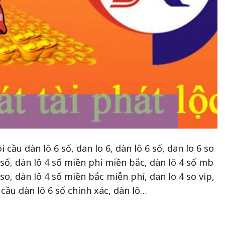
oi cầu dàn lô 6 số, dan lo 6, dàn lô 6 số, dan lo 6 so
 số, dàn lô 4 số miền phí miền bắc, dàn lô 4 số mb
 so, dàn lô 4 số miền bắc miễn phí, dan lo 4 so vip,
i cầu dàn lô 6 số chính xác, dàn lô…