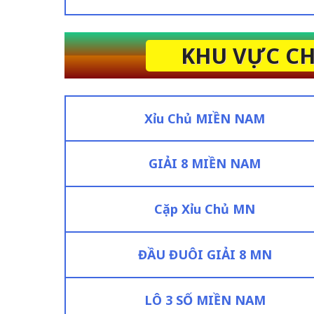
KHU VỰC C
Xỉu Chủ MIỀN NAM
GIẢI 8 MIỀN NAM
Cặp Xỉu Chủ MN
ĐẦU ĐUÔI GIẢI 8 MN
LÔ 3 SỐ MIỀN NAM