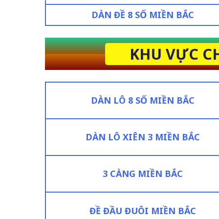
DÀN ĐỀ 8 SỐ MIỀN BẮC
KHU VỰC C
DÀN LÔ 8 SỐ MIỀN BẮC
DÀN LÔ XIÊN 3 MIỀN BẮC
3 CÀNG MIỀN BẮC
ĐỀ ĐẦU ĐUÔI MIỀN BẮC