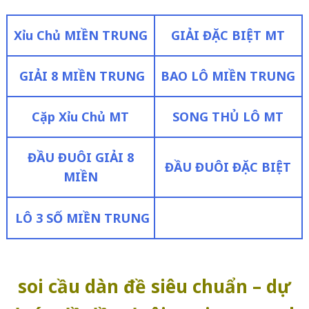
Xỉu Chủ MIỀN TRUNG
GIẢI ĐẶC BIỆT MT
GIẢI 8 MIỀN TRUNG
BAO LÔ MIỀN TRUNG
Cặp Xỉu Chủ MT
SONG THỦ LÔ MT
ĐẦU ĐUÔI GIẢI 8
ĐẦU ĐUÔI ĐẶC BIỆT
MIỀN
LÔ 3 SỐ MIỀN TRUNG
soi cầu dàn đề siêu chuẩn – dự