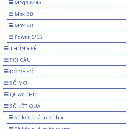
Mega 6×45
Max 3D
Max 4D
Power 6/55
THỐNG KÊ
SOI CẦU
DÒ VÉ SỐ
SỔ MƠ
QUAY THỬ
SỐ KẾT QUẢ
Số kết quả miền bắc
Số kết quả miền trung