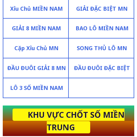
Xỉu Chủ MIỀN NAM
GIẢI ĐẶC BIỆT MN
GIẢI 8 MIỀN NAM
BAO LÔ MIỀN NAM
Cặp Xỉu Chủ MN
SONG THỦ LÔ MN
ĐẦU ĐUÔI GIẢI 8 MN
ĐẦU ĐUÔI ĐẶC BIỆT
LÔ 3 SỐ MIỀN NAM
KHU VỰC CHỐT SỐ MIỀN
TRUNG