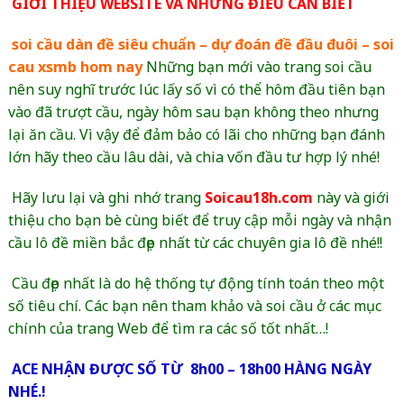
GIỚI THIỆU WEBSITE VÀ NHỮNG ĐIỀU CẦN BIẾT
soi cầu dàn đề siêu chuẩn – dự đoán đề đầu đuôi – soi
cau xsmb hom nay
Những bạn mới vào trang soi cầu
nên suy nghĩ trước lúc lấy số vì có thể hôm đầu tiên bạn
vào đã trượt cầu, ngày hôm sau bạn không theo nhưng
lại ăn cầu. Vì vậy để đảm bảo có lãi cho những bạn đánh
lớn hãy theo cầu lâu dài, và chia vốn đầu tư hợp lý nhé!
Hãy lưu lại và ghi nhớ trang
Soicau18h.com
này và giới
thiệu cho bạn bè cùng biết để truy cập mỗi ngày và nhận
cầu lô đề miền bắc đẹp nhất từ các chuyên gia lô đề nhé!!
Cầu đẹp nhất là do hệ thống tự động tính toán theo một
số tiêu chí. Các bạn nên tham khảo và soi cầu ở các mục
chính của trang Web để tìm ra các số tốt nhất…!
ACE NHẬN ĐƯỢC SỐ TỪ 8h00 – 18h00 HÀNG NGÀY
NHÉ.!