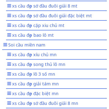
xs cầu đẹp sớ đầu đuôi giải 8 mt
xs cầu đẹp sớ đầu đuôi giải đặc biệt mt
xs cầu đẹp cặp xiu chủ mt
xs cầu đẹp bao lô mt
Soi cầu miền nam
xs cầu đẹp xíu chủ mn
xs cầu đẹp song thủ lô mn
xs cầu đẹp lô 3 số mn
xs cầu đẹp giải tám mn
xs cầu đẹp đặc biệt mn
xs cầu đẹp sớ đầu đuôi giải 8 mn