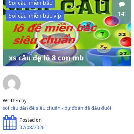
Soi cầu miền bắc
lô
141
Soi cầu miền bắc víp
6
con
mb"
xs cầu đẹp lô 8 con mb
Written by:
soi cầu dàn đề siêu chuẩn - dự đoán đề đầu đuôi
Posted on:
07/08/2026