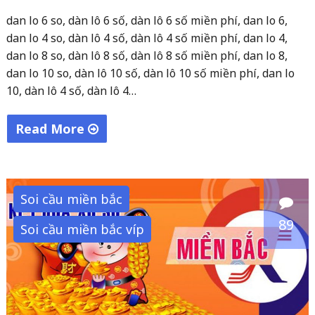
dan lo 6 so, dàn lô 6 số, dàn lô 6 số miền phí, dan lo 6,
dan lo 4 so, dàn lô 4 số, dàn lô 4 số miền phí, dan lo 4,
dan lo 8 so, dàn lô 8 số, dàn lô 8 số miền phí, dan lo 8,
dan lo 10 so, dàn lô 10 số, dàn lô 10 số miền phí, dan lo
10, dàn lô 4 số, dàn lô 4…
Read More
"xs
cầu
đẹp
Soi cầu miền bắc
lô
89
Soi cầu miền bắc víp
8
con
mb"