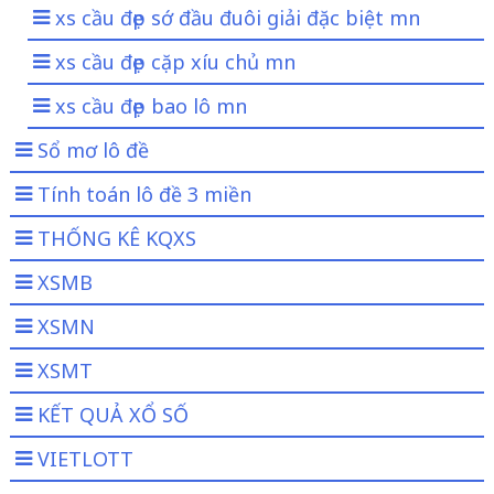
xs cầu đẹp sớ đầu đuôi giải đặc biệt mn
xs cầu đẹp cặp xíu chủ mn
xs cầu đẹp bao lô mn
Sổ mơ lô đề
Tính toán lô đề 3 miền
THỐNG KÊ KQXS
XSMB
XSMN
XSMT
KẾT QUẢ XỔ SỐ
VIETLOTT