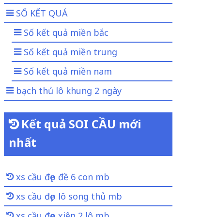
SỐ KẾT QUẢ
Số kết quả miền bắc
Số kết quả miền trung
Số kết quả miền nam
bạch thủ lô khung 2 ngày
Kết quả SOI CẦU mới
nhất
xs cầu đẹp đề 6 con mb
xs cầu đẹp lô song thủ mb
xs cầu đẹp xiên 2 lô mb