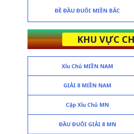
ĐỀ ĐẦU ĐUÔI MIỀN BẮC
KHU VỰC C
Xỉu Chủ MIỀN NAM
GIẢI 8 MIỀN NAM
Cặp Xỉu Chủ MN
ĐẦU ĐUÔI GIẢI 8 MN