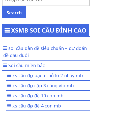
Search
XSMB SOI CẦU ĐỈNH CAO
soi cầu dàn đề siêu chuẩn – dự đoán
đề đầu đuôi
Soi cầu miền bắc
xs cầu đẹp bạch thủ lô 2 nháy mb
xs cầu đẹp cặp 3 càng víp mb
xs cầu đẹp đề 10 con mb
xs cầu đẹp đề 4 con mb