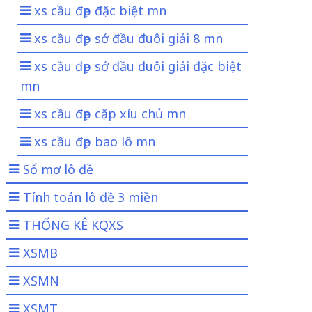
xs cầu đẹp đặc biệt mn
xs cầu đẹp sớ đầu đuôi giải 8 mn
xs cầu đẹp sớ đầu đuôi giải đặc biệt
mn
xs cầu đẹp cặp xíu chủ mn
xs cầu đẹp bao lô mn
Sổ mơ lô đề
Tính toán lô đề 3 miền
THỐNG KÊ KQXS
XSMB
XSMN
XSMT