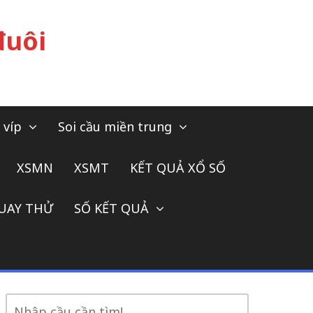
đuôi
 víp
Soi cầu miền trung
XSMN
XSMT
KẾT QUẢ XỔ SỐ
UAY THỬ
SỐ KẾT QUẢ