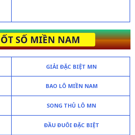
HỐT SỐ MIỀN NAM
GIẢI ĐẶC BIỆT MN
BAO LÔ MIỀN NAM
SONG THỦ LÔ MN
ĐẦU ĐUÔI ĐẶC BIỆT