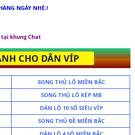
HÀNG NGÀY NHÉ.!
i tại khung Chat
ÀNH CHO DÂN VÍP
SONG THỦ LÔ MIỀN BẮC
SONG THỦ LÔ KÉP MB
DÀN LÔ 10 SỐ SIÊU VÍP
SONG THỦ ĐỀ MIỀN BẮC
DÀN LÔ 4 SỐ MIỀN BẮC