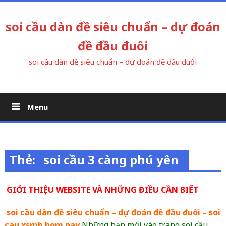
Skip
to
soi cầu dàn đề siêu chuẩn – dự đoán
content
đề đầu đuôi
soi cầu dàn đề siêu chuẩn – dự đoán đề đầu đuôi
Menu
Thẻ:
soi cầu 3 càng phú yên
GIỚI THIỆU WEBSITE VÀ NHỮNG ĐIỀU CẦN BIẾT
soi cầu dàn đề siêu chuẩn – dự đoán đề đầu đuôi – soi
cau xsmb hom nay
Những bạn mới vào trang soi cầu