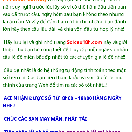
nên suy nghĩ trước lúc lấy số vì có thể hôm đầu tiên bạn
vào đã trượt cầu, ngày hôm sau bạn không theo nhưng
lại ăn cầu. Vì vậy để đảm bảo có lãi cho những bạn đánh
lớn hãy theo cầu lâu dài, và chia vốn đầu tư hợp lý nhé!
Hãy lưu lại và ghi nhớ trang
Soicau18h.com
này và giới
thiệu cho bạn bè cùng biết để truy cập mỗi ngày và nhận
cầu lô đề miền bắc đẹp nhất từ các chuyên gia lô đề nhé!!
Cầu đẹp nhất là do hệ thống tự động tính toán theo một
số tiêu chí. Các bạn nên tham khảo và soi cầu ở các mục
chính của trang Web để tìm ra các số tốt nhất…!
ACE NHẬN ĐƯỢC SỐ TỪ 8h00 – 18h00 HÀNG NGÀY
NHÉ.!
CHÚC CÁC BẠN MAY MẮN. PHÁT TÀI