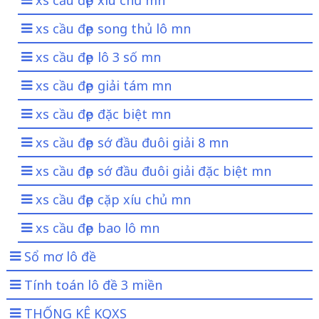
xs cầu đẹp xíu chủ mn
xs cầu đẹp song thủ lô mn
xs cầu đẹp lô 3 số mn
xs cầu đẹp giải tám mn
xs cầu đẹp đặc biệt mn
xs cầu đẹp sớ đầu đuôi giải 8 mn
xs cầu đẹp sớ đầu đuôi giải đặc biệt mn
xs cầu đẹp cặp xíu chủ mn
xs cầu đẹp bao lô mn
Sổ mơ lô đề
Tính toán lô đề 3 miền
THỐNG KÊ KQXS