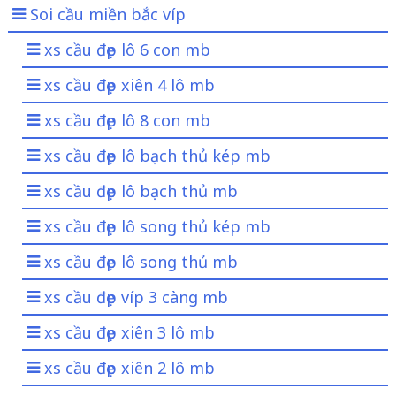
Soi cầu miền bắc víp
xs cầu đẹp lô 6 con mb
xs cầu đẹp xiên 4 lô mb
xs cầu đẹp lô 8 con mb
xs cầu đẹp lô bạch thủ kép mb
xs cầu đẹp lô bạch thủ mb
xs cầu đẹp lô song thủ kép mb
xs cầu đẹp lô song thủ mb
xs cầu đẹp víp 3 càng mb
xs cầu đẹp xiên 3 lô mb
xs cầu đẹp xiên 2 lô mb