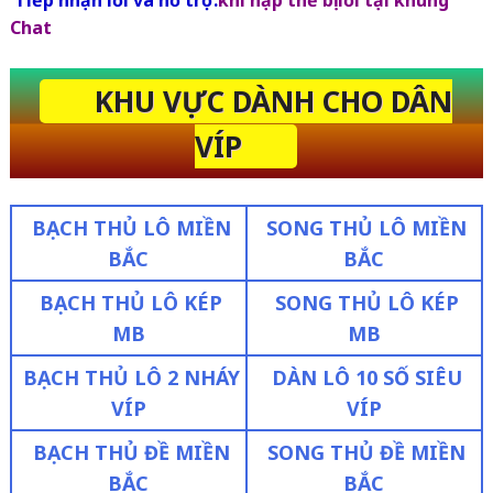
Tiếp nhận lỗi và hỗ trợ:
khi nạp thẻ bị lỗi tại khung
Chat
KHU VỰC DÀNH CHO DÂN
VÍP
BẠCH THỦ LÔ MIỀN
SONG THỦ LÔ MIỀN
BẮC
BẮC
BẠCH THỦ LÔ KÉP
SONG THỦ LÔ KÉP
MB
MB
BẠCH THỦ LÔ 2 NHÁY
DÀN LÔ 10 SỐ SIÊU
VÍP
VÍP
BẠCH THỦ ĐỀ MIỀN
SONG THỦ ĐỀ MIỀN
BẮC
BẮC