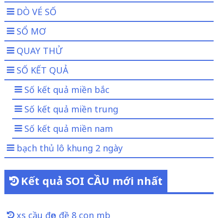
DÒ VÉ SỐ
SỔ MƠ
QUAY THỬ
SỐ KẾT QUẢ
Số kết quả miền bắc
Số kết quả miền trung
Số kết quả miền nam
bạch thủ lô khung 2 ngày
Kết quả SOI CẦU mới nhất
xs cầu đẹp đề 8 con mb