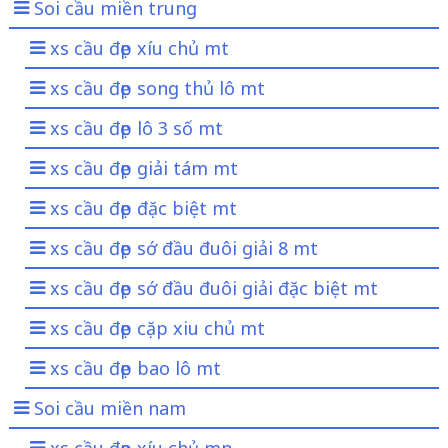
Soi cầu miền trung
xs cầu đẹp xíu chủ mt
xs cầu đẹp song thủ lô mt
xs cầu đẹp lô 3 số mt
xs cầu đẹp giải tám mt
xs cầu đẹp đặc biệt mt
xs cầu đẹp sớ đầu đuôi giải 8 mt
xs cầu đẹp sớ đầu đuôi giải đặc biệt mt
xs cầu đẹp cặp xiu chủ mt
xs cầu đẹp bao lô mt
Soi cầu miền nam