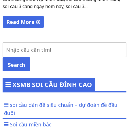
soi cau 3 cang ngay hom nay, soi cau 3…
Read More
"xs
cầu
đẹp
cặp
3
Search
càng
víp
XSMB SOI CẦU ĐỈNH CAO
mb"
soi cầu dàn đề siêu chuẩn – dự đoán đề đầu
đuôi
Soi cầu miền bắc