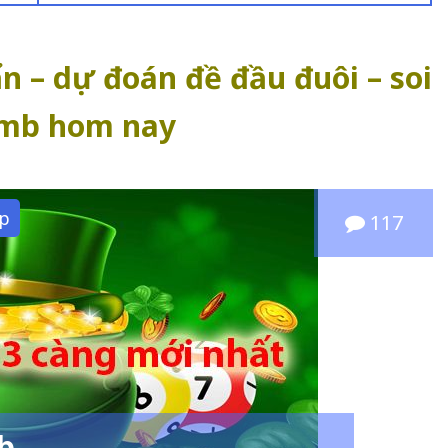
ẩn – dự đoán đề đầu đuôi – soi
smb hom nay
íp
117
mb