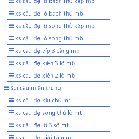
xs cầu đẹp lô bạch thủ kép mb
xs cầu đẹp lô bạch thủ mb
xs cầu đẹp lô song thủ kép mb
xs cầu đẹp lô song thủ mb
xs cầu đẹp víp 3 càng mb
xs cầu đẹp xiên 3 lô mb
xs cầu đẹp xiên 2 lô mb
Soi cầu miền trung
xs cầu đẹp xíu chủ mt
xs cầu đẹp song thủ lô mt
xs cầu đẹp lô 3 số mt
xs cầu đẹp giải tám mt