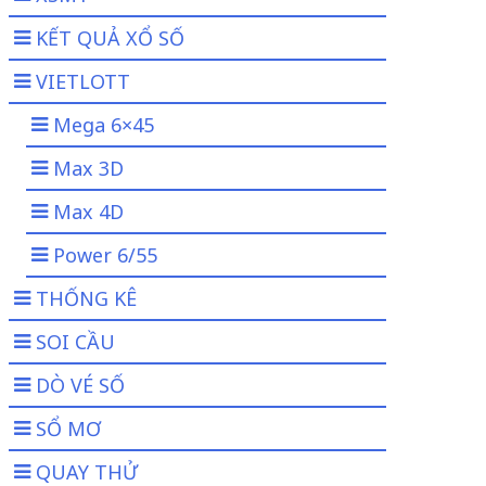
KẾT QUẢ XỔ SỐ
VIETLOTT
Mega 6×45
Max 3D
Max 4D
Power 6/55
THỐNG KÊ
SOI CẦU
DÒ VÉ SỐ
SỔ MƠ
QUAY THỬ