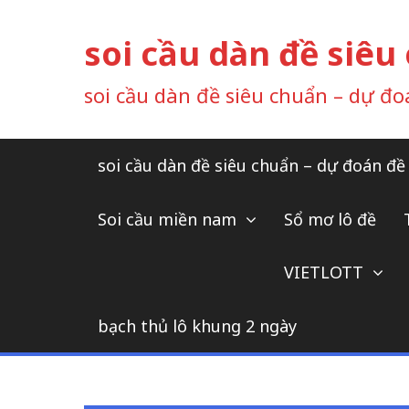
Skip
to
soi cầu dàn đề siêu
content
soi cầu dàn đề siêu chuẩn – dự đ
soi cầu dàn đề siêu chuẩn – dự đoán đề
Soi cầu miền nam
Sổ mơ lô đề
VIETLOTT
bạch thủ lô khung 2 ngày