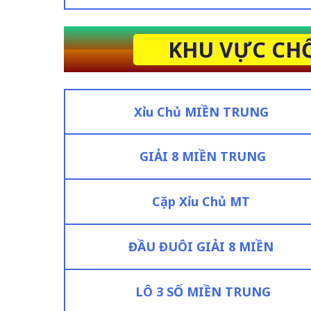
KHU VỰC CH
Xỉu Chủ MIỀN TRUNG
GIẢI 8 MIỀN TRUNG
Cặp Xỉu Chủ MT
ĐẦU ĐUÔI GIẢI 8 MIỀN
LÔ 3 SỐ MIỀN TRUNG