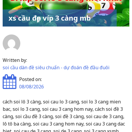
mb"
xs cầu đẹp víp 3 càng mb
Written by:
soi cầu dàn đề siêu chuẩn - dự đoán đề đầu đuôi
Posted on:
08/08/2026
cách soi lô 3 càng, soi cau lo 3 cang, soi lo 3 cang mien
bac, soi lo 3 cang, soi cau 3 cang hom nay, cách soi đề 3
càng, soi cầu đề 3 càng, soi đề 3 càng, soi cau de 3 cang,
lô tô ba càng, soi cau 3 cang hom nay, soi cau 3 cang dac
biet, soi cau de 3 cang, soi de 3 cang, soi 3 cang xsmb,