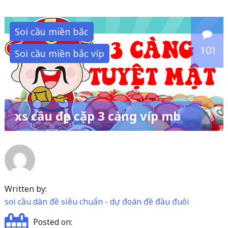
Soi cầu miền bắc
101
Soi cầu miền bắc víp
xs cầu đẹp cặp 3 càng víp mb
Written by:
soi cầu dàn đề siêu chuẩn - dự đoán đề đầu đuôi
Posted on: