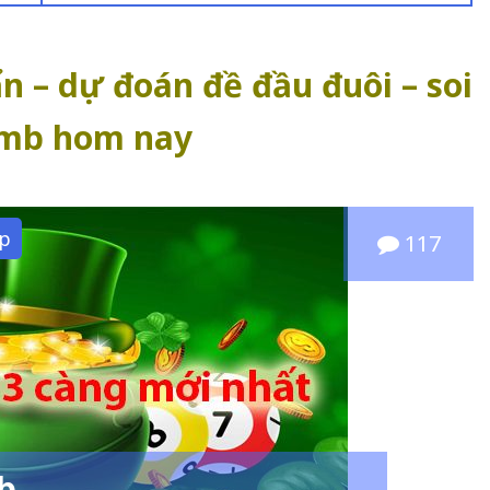
ẩn – dự đoán đề đầu đuôi – soi
smb hom nay
íp
117
mb