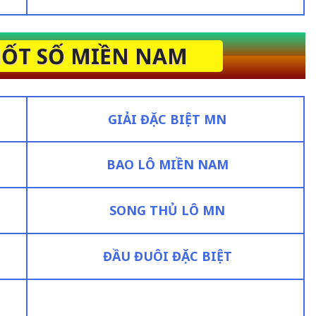
HỐT SỐ MIỀN NAM
GIẢI ĐẶC BIỆT MN
BAO LÔ MIỀN NAM
SONG THỦ LÔ MN
ĐẦU ĐUÔI ĐẶC BIỆT