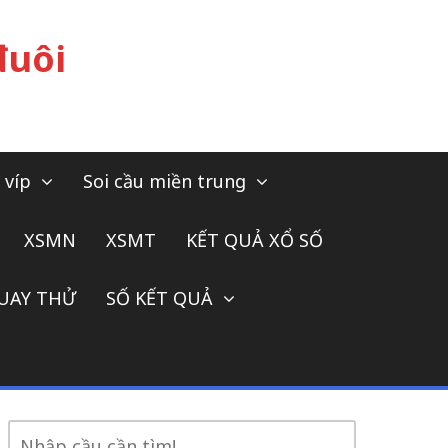
đuôi
 víp
Soi cầu miền trung
XSMN
XSMT
KẾT QUẢ XỔ SỐ
UAY THỬ
SỐ KẾT QUẢ