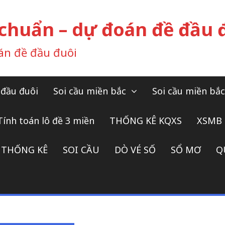
 chuẩn – dự đoán đề đầu 
oán đề đầu đuôi
 đầu đuôi
Soi cầu miền bắc
Soi cầu miền bắc
Tính toán lô đề 3 miền
THỐNG KÊ KQXS
XSMB
THỐNG KÊ
SOI CẦU
DÒ VÉ SỐ
SỔ MƠ
Q