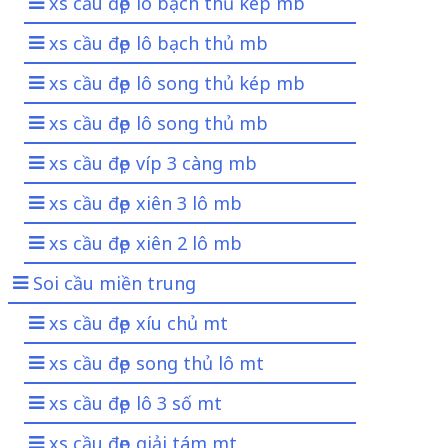
xs cầu đẹp lô bạch thủ kép mb
xs cầu đẹp lô bạch thủ mb
xs cầu đẹp lô song thủ kép mb
xs cầu đẹp lô song thủ mb
xs cầu đẹp víp 3 càng mb
xs cầu đẹp xiên 3 lô mb
xs cầu đẹp xiên 2 lô mb
Soi cầu miền trung
xs cầu đẹp xíu chủ mt
xs cầu đẹp song thủ lô mt
xs cầu đẹp lô 3 số mt
xs cầu đẹp giải tám mt