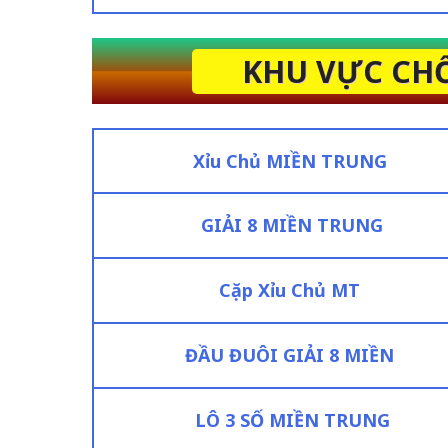
KHU VỰC CH
Xỉu Chủ MIỀN TRUNG
GIẢI 8 MIỀN TRUNG
Cặp Xỉu Chủ MT
ĐẦU ĐUÔI GIẢI 8 MIỀN
LÔ 3 SỐ MIỀN TRUNG