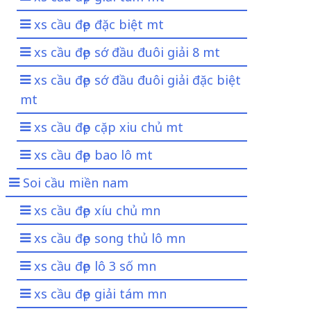
xs cầu đẹp đặc biệt mt
xs cầu đẹp sớ đầu đuôi giải 8 mt
xs cầu đẹp sớ đầu đuôi giải đặc biệt
mt
xs cầu đẹp cặp xiu chủ mt
xs cầu đẹp bao lô mt
Soi cầu miền nam
xs cầu đẹp xíu chủ mn
xs cầu đẹp song thủ lô mn
xs cầu đẹp lô 3 số mn
xs cầu đẹp giải tám mn