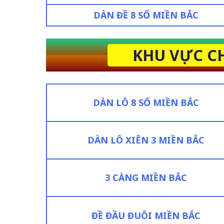
DÀN ĐỀ 8 SỐ MIỀN BẮC
KHU VỰC C
DÀN LÔ 8 SỐ MIỀN BẮC
DÀN LÔ XIÊN 3 MIỀN BẮC
3 CÀNG MIỀN BẮC
ĐỀ ĐẦU ĐUÔI MIỀN BẮC