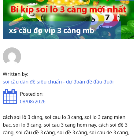
càng
víp
mb"
xs cầu đẹp víp 3 càng mb
Written by:
soi cầu dàn đề siêu chuẩn - dự đoán đề đầu đuôi
Posted on:
08/08/2026
cách soi lô 3 càng, soi cau lo 3 cang, soi lo 3 cang mien
bac, soi lo 3 cang, soi cau 3 cang hom nay, cách soi đề 3
càng, soi cầu đề 3 càng, soi đề 3 càng, soi cau de 3 cang,