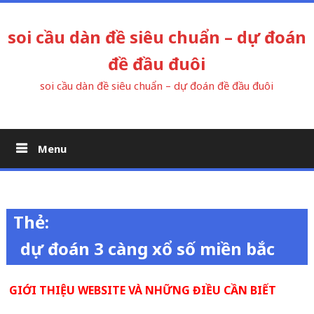
Skip
to
soi cầu dàn đề siêu chuẩn – dự đoán
content
đề đầu đuôi
soi cầu dàn đề siêu chuẩn – dự đoán đề đầu đuôi
Menu
Thẻ:
dự đoán 3 càng xổ số miền bắc
GIỚI THIỆU WEBSITE VÀ NHỮNG ĐIỀU CẦN BIẾT