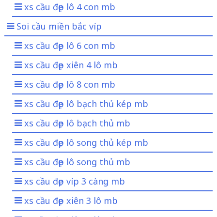
xs cầu đẹp lô 4 con mb
Soi cầu miền bắc víp
xs cầu đẹp lô 6 con mb
xs cầu đẹp xiên 4 lô mb
xs cầu đẹp lô 8 con mb
xs cầu đẹp lô bạch thủ kép mb
xs cầu đẹp lô bạch thủ mb
xs cầu đẹp lô song thủ kép mb
xs cầu đẹp lô song thủ mb
xs cầu đẹp víp 3 càng mb
xs cầu đẹp xiên 3 lô mb