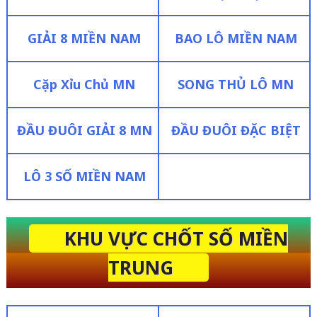
GIẢI 8 MIỀN NAM
BAO LÔ MIỀN NAM
Cặp Xỉu Chủ MN
SONG THỦ LÔ MN
ĐẦU ĐUÔI GIẢI 8 MN
ĐẦU ĐUÔI ĐẶC BIỆT
LÔ 3 SỐ MIỀN NAM
KHU VỰC CHỐT SỐ MIỀN
TRUNG