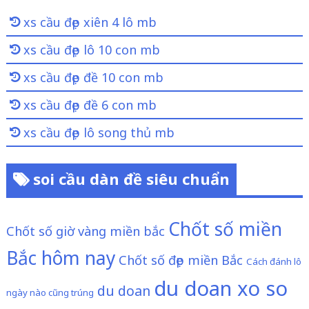
xs cầu đẹp xiên 4 lô mb
xs cầu đẹp lô 10 con mb
xs cầu đẹp đề 10 con mb
xs cầu đẹp đề 6 con mb
xs cầu đẹp lô song thủ mb
soi cầu dàn đề siêu chuẩn
Chốt số miền
Chốt số giờ vàng miền bắc
Bắc hôm nay
Chốt số đẹp miền Bắc
Cách đánh lô
du doan xo so
du doan
ngày nào cũng trúng