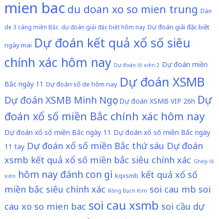
mien bac
du doan xo so mien trung
Dàn
Dự đoán giải đặc biệt
de 3 càng miền Bắc
dự đoán giải đặc biệt hôm nay
Dự đoán kết quả xổ số siêu
ngày mai
chính xác hôm nay
Dự đoán miền
Dự đoán lô xiên 2
Dự đoán XSMB
Bắc ngày 11
Dự đoán số de hôm nay
Dự
Dự đoán XSMB Minh Ngọc
Dự đoán XSMB VIP 26h
đoán xổ số miền Bắc chính xác hôm nay
Dự đoán xổ số miền Bắc ngày 11
Dự đoán xổ số miền Bắc ngày
Dự đoán xổ số miền Bắc thứ sáu Dự đoán
11 tay
xsmb kết quả xổ số miền bắc siêu chính xác
Ghép lô
hôm nay đánh con gì
kết quả xổ số
kqxsmb
xiên
miền bắc siêu chính xác
soi cau mb
soi
Rồng Bạch Kim
soi cau xsmb
cau xo so mien bac
soi cầu dự