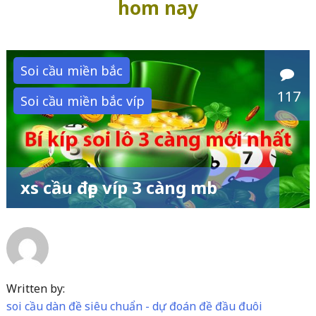
hom nay
Soi cầu miền bắc
117
Soi cầu miền bắc víp
xs cầu đẹp víp 3 càng mb
Written by:
soi cầu dàn đề siêu chuẩn - dự đoán đề đầu đuôi