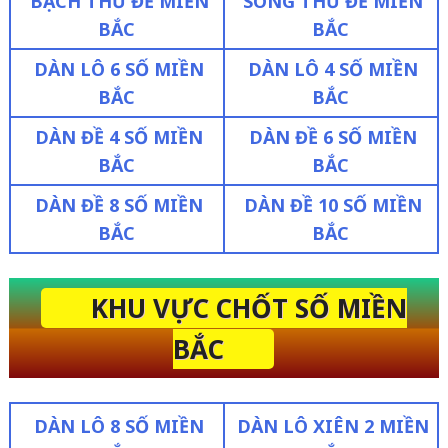
BẠCH THỦ ĐỀ MIỀN
SONG THỦ ĐỀ MIỀN
BẮC
BẮC
DÀN LÔ 6 SỐ MIỀN
DÀN LÔ 4 SỐ MIỀN
BẮC
BẮC
DÀN ĐỀ 4 SỐ MIỀN
DÀN ĐỀ 6 SỐ MIỀN
BẮC
BẮC
DÀN ĐỀ 8 SỐ MIỀN
DÀN ĐỀ 10 SỐ MIỀN
BẮC
BẮC
KHU VỰC CHỐT SỐ MIỀN
BẮC
DÀN LÔ 8 SỐ MIỀN
DÀN LÔ XIÊN 2 MIỀN