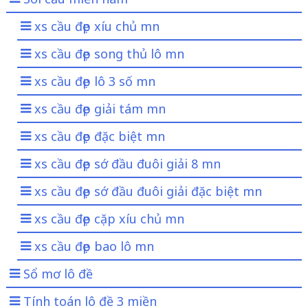
xs cầu đẹp xíu chủ mn
xs cầu đẹp song thủ lô mn
xs cầu đẹp lô 3 số mn
xs cầu đẹp giải tám mn
xs cầu đẹp đặc biệt mn
xs cầu đẹp sớ đầu đuôi giải 8 mn
xs cầu đẹp sớ đầu đuôi giải đặc biệt mn
xs cầu đẹp cặp xíu chủ mn
xs cầu đẹp bao lô mn
Sổ mơ lô đề
Tính toán lô đề 3 miền