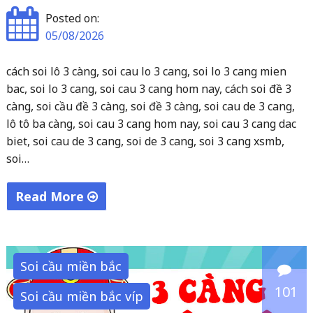
Posted on:
05/08/2026
cách soi lô 3 càng, soi cau lo 3 cang, soi lo 3 cang mien
bac, soi lo 3 cang, soi cau 3 cang hom nay, cách soi đề 3
càng, soi cầu đề 3 càng, soi đề 3 càng, soi cau de 3 cang,
lô tô ba càng, soi cau 3 cang hom nay, soi cau 3 cang dac
biet, soi cau de 3 cang, soi de 3 cang, soi 3 cang xsmb,
soi…
Read More
"xs
cầu
đẹp
Soi cầu miền bắc
víp
101
Soi cầu miền bắc víp
3