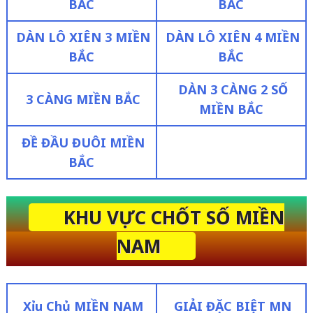
BẮC
BẮC
DÀN LÔ XIÊN 3 MIỀN
DÀN LÔ XIÊN 4 MIỀN
BẮC
BẮC
DÀN 3 CÀNG 2 SỐ
3 CÀNG MIỀN BẮC
MIỀN BẮC
ĐỀ ĐẦU ĐUÔI MIỀN
BẮC
KHU VỰC CHỐT SỐ MIỀN
NAM
Xỉu Chủ MIỀN NAM
GIẢI ĐẶC BIỆT MN