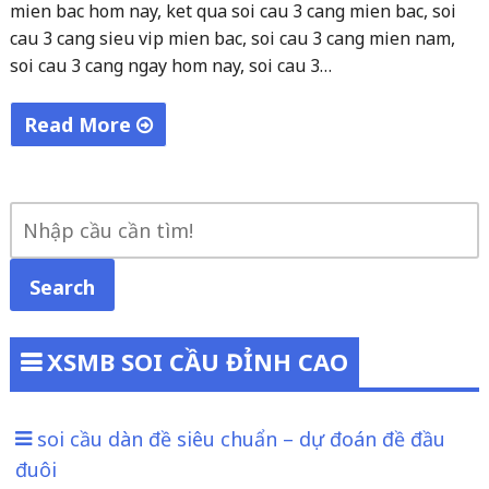
mien bac hom nay, ket qua soi cau 3 cang mien bac, soi
cau 3 cang sieu vip mien bac, soi cau 3 cang mien nam,
soi cau 3 cang ngay hom nay, soi cau 3…
Read More
"xs
cầu
đẹp
cặp
3
Search
càng
víp
XSMB SOI CẦU ĐỈNH CAO
mb"
soi cầu dàn đề siêu chuẩn – dự đoán đề đầu
đuôi