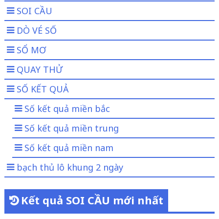
SOI CẦU
DÒ VÉ SỐ
SỔ MƠ
QUAY THỬ
SỐ KẾT QUẢ
Số kết quả miền bắc
Số kết quả miền trung
Số kết quả miền nam
bạch thủ lô khung 2 ngày
Kết quả SOI CẦU mới nhất