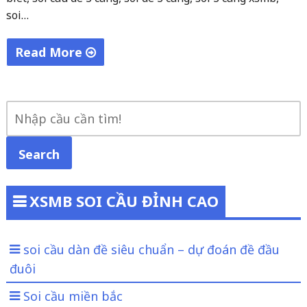
soi…
Read More
"xs
cầu
đẹp
víp
3
Search
càng
mb"
XSMB SOI CẦU ĐỈNH CAO
soi cầu dàn đề siêu chuẩn – dự đoán đề đầu
đuôi
Soi cầu miền bắc