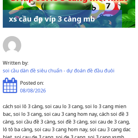
mb"
xs cầu đẹp víp 3 càng mb
Written by:
soi cầu dàn đề siêu chuẩn - dự đoán đề đầu đuôi
Posted on:
08/08/2026
cách soi lô 3 càng, soi cau lo 3 cang, soi lo 3 cang mien
bac, soi lo 3 cang, soi cau 3 cang hom nay, cách soi đề 3
càng, soi cầu đề 3 càng, soi đề 3 càng, soi cau de 3 cang,
lô tô ba càng, soi cau 3 cang hom nay, soi cau 3 cang dac
biet, soi cau de 3 cang, soi de 3 cang, soi 3 cang xsmb,