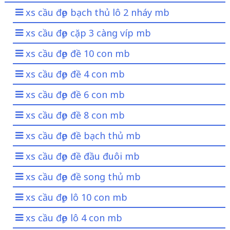
xs cầu đẹp bạch thủ lô 2 nháy mb
xs cầu đẹp cặp 3 càng víp mb
xs cầu đẹp đề 10 con mb
xs cầu đẹp đề 4 con mb
xs cầu đẹp đề 6 con mb
xs cầu đẹp đề 8 con mb
xs cầu đẹp đề bạch thủ mb
xs cầu đẹp đề đầu đuôi mb
xs cầu đẹp đề song thủ mb
xs cầu đẹp lô 10 con mb
xs cầu đẹp lô 4 con mb