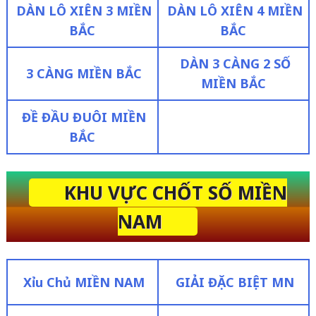
DÀN LÔ XIÊN 3 MIỀN
DÀN LÔ XIÊN 4 MIỀN
BẮC
BẮC
DÀN 3 CÀNG 2 SỐ
3 CÀNG MIỀN BẮC
MIỀN BẮC
ĐỀ ĐẦU ĐUÔI MIỀN
BẮC
KHU VỰC CHỐT SỐ MIỀN
NAM
Xỉu Chủ MIỀN NAM
GIẢI ĐẶC BIỆT MN