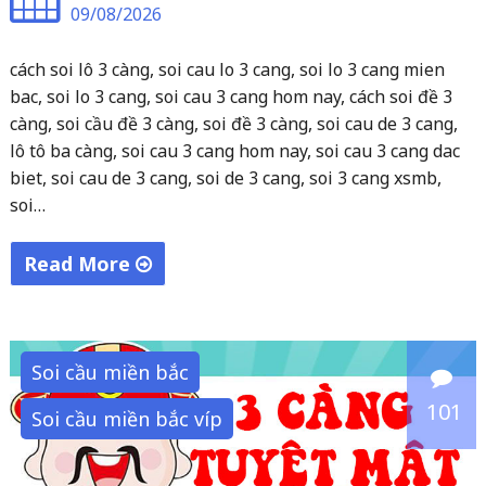
09/08/2026
cách soi lô 3 càng, soi cau lo 3 cang, soi lo 3 cang mien
bac, soi lo 3 cang, soi cau 3 cang hom nay, cách soi đề 3
càng, soi cầu đề 3 càng, soi đề 3 càng, soi cau de 3 cang,
lô tô ba càng, soi cau 3 cang hom nay, soi cau 3 cang dac
biet, soi cau de 3 cang, soi de 3 cang, soi 3 cang xsmb,
soi…
Read More
"xs
cầu
đẹp
Soi cầu miền bắc
víp
101
Soi cầu miền bắc víp
3
càng
mb"