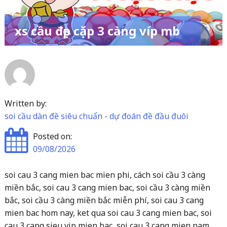
xs cầu đẹp cặp 3 càng víp mb
Written by:
soi cầu dàn đề siêu chuẩn - dự đoán đề đầu đuôi
Posted on:
09/08/2026
soi cau 3 cang mien bac mien phi, cách soi cầu 3 càng
miền bắc, soi cau 3 cang mien bac, soi cầu 3 càng miền
bắc, soi cầu 3 càng miền bắc miễn phí, soi cau 3 cang
mien bac hom nay, ket qua soi cau 3 cang mien bac, soi
cau 3 cang sieu vip mien bac, soi cau 3 cang mien nam,