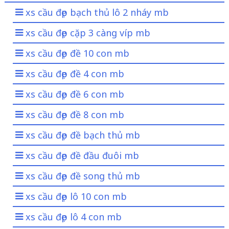
xs cầu đẹp bạch thủ lô 2 nháy mb
xs cầu đẹp cặp 3 càng víp mb
xs cầu đẹp đề 10 con mb
xs cầu đẹp đề 4 con mb
xs cầu đẹp đề 6 con mb
xs cầu đẹp đề 8 con mb
xs cầu đẹp đề bạch thủ mb
xs cầu đẹp đề đầu đuôi mb
xs cầu đẹp đề song thủ mb
xs cầu đẹp lô 10 con mb
xs cầu đẹp lô 4 con mb