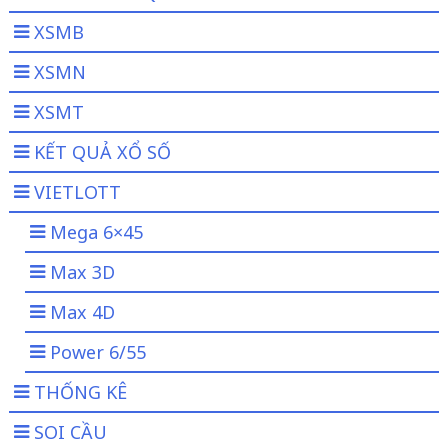
XSMB
XSMN
XSMT
KẾT QUẢ XỔ SỐ
VIETLOTT
Mega 6×45
Max 3D
Max 4D
Power 6/55
THỐNG KÊ
SOI CẦU