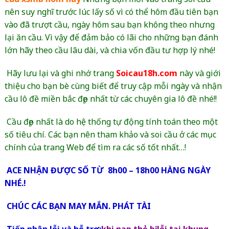
nên suy nghĩ trước lúc lấy số vì có thể hôm đầu tiên bạn
vào đã trượt cầu, ngày hôm sau bạn không theo nhưng
lại ăn cầu. Vì vậy để đảm bảo có lãi cho những bạn đánh
lớn hãy theo cầu lâu dài, và chia vốn đầu tư hợp lý nhé!
Hãy lưu lại và ghi nhớ trang
Soicau18h.com
này và giới
thiệu cho bạn bè cùng biết để truy cập mỗi ngày và nhận
cầu lô đề miền bắc đẹp nhất từ các chuyên gia lô đề nhé!!
Cầu đẹp nhất là do hệ thống tự động tính toán theo một
số tiêu chí. Các bạn nên tham khảo và soi cầu ở các mục
chính của trang Web để tìm ra các số tốt nhất…!
ACE NHẬN ĐƯỢC SỐ TỪ 8h00 – 18h00 HÀNG NGÀY
NHÉ.!
CHÚC CÁC BẠN MAY MẮN. PHÁT TÀI