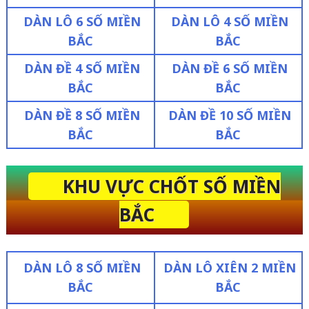
DÀN LÔ 6 SỐ MIỀN
DÀN LÔ 4 SỐ MIỀN
BẮC
BẮC
DÀN ĐỀ 4 SỐ MIỀN
DÀN ĐỀ 6 SỐ MIỀN
BẮC
BẮC
DÀN ĐỀ 8 SỐ MIỀN
DÀN ĐỀ 10 SỐ MIỀN
BẮC
BẮC
KHU VỰC CHỐT SỐ MIỀN
BẮC
DÀN LÔ 8 SỐ MIỀN
DÀN LÔ XIÊN 2 MIỀN
BẮC
BẮC