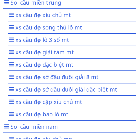
Soi cầu miền trung
xs cầu đẹp xíu chủ mt
xs cầu đẹp song thủ lô mt
xs cầu đẹp lô 3 số mt
xs cầu đẹp giải tám mt
xs cầu đẹp đặc biệt mt
xs cầu đẹp sớ đầu đuôi giải 8 mt
xs cầu đẹp sớ đầu đuôi giải đặc biệt mt
xs cầu đẹp cặp xiu chủ mt
xs cầu đẹp bao lô mt
Soi cầu miền nam