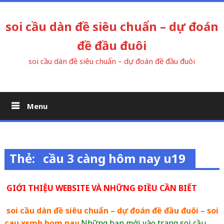
Skip
to
soi cầu dàn đề siêu chuẩn – dự đoán
content
đề đầu đuôi
soi cầu dàn đề siêu chuẩn – dự đoán đề đầu đuôi
Menu
Thẻ:
cầu 3 càng hôm nay u19
GIỚI THIỆU WEBSITE VÀ NHỮNG ĐIỀU CẦN BIẾT
soi cầu dàn đề siêu chuẩn – dự đoán đề đầu đuôi – soi
cau xsmb hom nay
Những bạn mới vào trang soi cầu