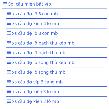
Soi cầu miền bắc víp
xs cầu đẹp lô 6 con mb
xs cầu đẹp xiên 4 lô mb
xs cầu đẹp lô 8 con mb
xs cầu đẹp lô bạch thủ kép mb
xs cầu đẹp lô bạch thủ mb
xs cầu đẹp lô song thủ kép mb
xs cầu đẹp lô song thủ mb
xs cầu đẹp víp 3 càng mb
xs cầu đẹp xiên 3 lô mb
xs cầu đẹp xiên 2 lô mb