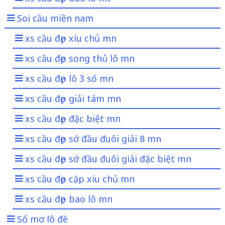
Soi cầu miền nam
xs cầu đẹp xíu chủ mn
xs cầu đẹp song thủ lô mn
xs cầu đẹp lô 3 số mn
xs cầu đẹp giải tám mn
xs cầu đẹp đặc biệt mn
xs cầu đẹp sớ đầu đuôi giải 8 mn
xs cầu đẹp sớ đầu đuôi giải đặc biệt mn
xs cầu đẹp cặp xíu chủ mn
xs cầu đẹp bao lô mn
Sổ mơ lô đề