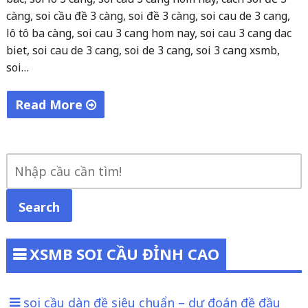
càng, soi cầu đề 3 càng, soi đề 3 càng, soi cau de 3 cang,
lô tô ba càng, soi cau 3 cang hom nay, soi cau 3 cang dac
biet, soi cau de 3 cang, soi de 3 cang, soi 3 cang xsmb,
soi…
Read More
"xs
cầu
đẹp
víp
3
Search
càng
mb"
XSMB SOI CẦU ĐỈNH CAO
soi cầu dàn đề siêu chuẩn – dự đoán đề đầu