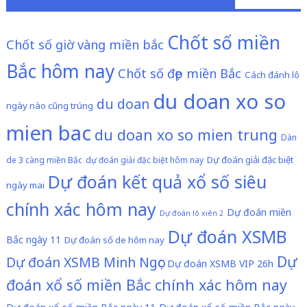
Chốt số miền
Chốt số giờ vàng miền bắc
Bắc hôm nay
Chốt số đẹp miền Bắc
Cách đánh lô
du doan xo so
du doan
ngày nào cũng trúng
mien bac
du doan xo so mien trung
Dàn
Dự đoán giải đặc biệt
de 3 càng miền Bắc
dự đoán giải đặc biệt hôm nay
Dự đoán kết quả xổ số siêu
ngày mai
chính xác hôm nay
Dự đoán miền
Dự đoán lô xiên 2
Dự đoán XSMB
Bắc ngày 11
Dự đoán số de hôm nay
Dự
Dự đoán XSMB Minh Ngọc
Dự đoán XSMB VIP 26h
đoán xổ số miền Bắc chính xác hôm nay