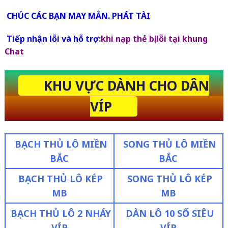
CHÚC CÁC BẠN MAY MẮN. PHÁT TÀI
Tiếp nhận lỗi và hỗ trợ:
khi nạp thẻ bị lỗi tại khung
Chat
KHU VỰC DÀNH CHO DÂN
VÍP
BẠCH THỦ LÔ MIỀN
SONG THỦ LÔ MIỀN
BẮC
BẮC
BẠCH THỦ LÔ KÉP
SONG THỦ LÔ KÉP
MB
MB
BẠCH THỦ LÔ 2 NHÁY
DÀN LÔ 10 SỐ SIÊU
VÍP
VÍP