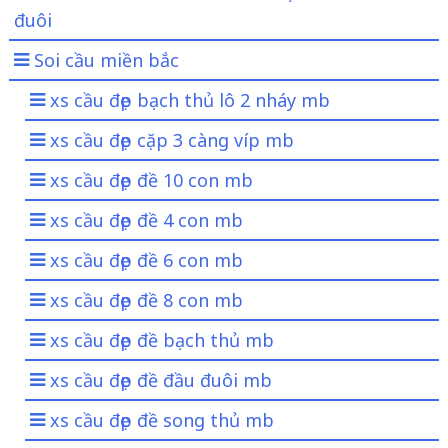
đuôi
Soi cầu miền bắc
xs cầu đẹp bạch thủ lô 2 nháy mb
xs cầu đẹp cặp 3 càng víp mb
xs cầu đẹp đề 10 con mb
xs cầu đẹp đề 4 con mb
xs cầu đẹp đề 6 con mb
xs cầu đẹp đề 8 con mb
xs cầu đẹp đề bạch thủ mb
xs cầu đẹp đề đầu đuôi mb
xs cầu đẹp đề song thủ mb