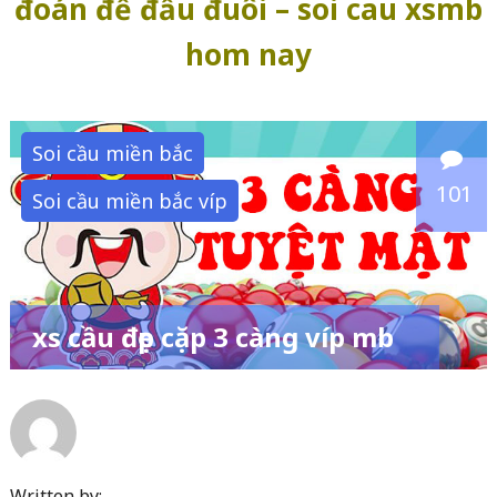
đoán đề đầu đuôi – soi cau xsmb
hom nay
Soi cầu miền bắc
101
Soi cầu miền bắc víp
xs cầu đẹp cặp 3 càng víp mb
Written by: