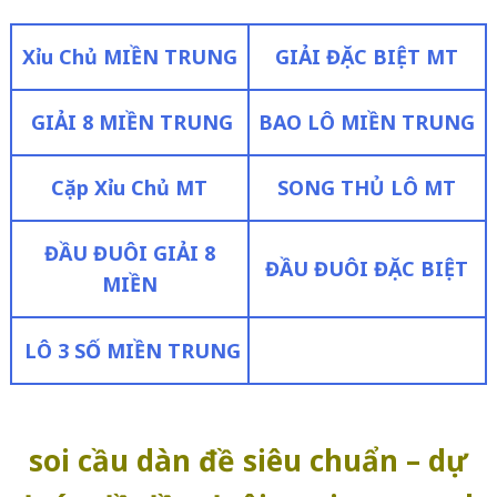
Xỉu Chủ MIỀN TRUNG
GIẢI ĐẶC BIỆT MT
GIẢI 8 MIỀN TRUNG
BAO LÔ MIỀN TRUNG
Cặp Xỉu Chủ MT
SONG THỦ LÔ MT
ĐẦU ĐUÔI GIẢI 8
ĐẦU ĐUÔI ĐẶC BIỆT
MIỀN
LÔ 3 SỐ MIỀN TRUNG
soi cầu dàn đề siêu chuẩn – dự