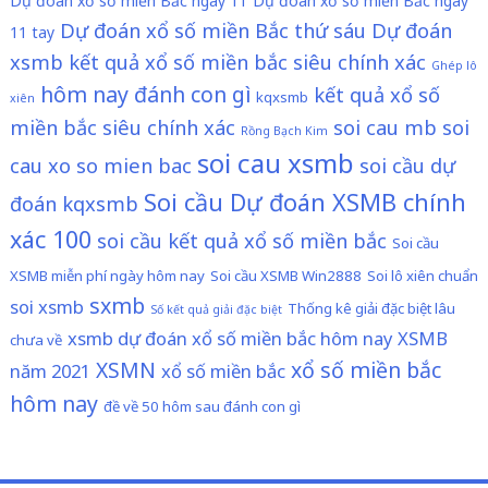
Dự đoán xổ số miền Bắc ngày 11
Dự đoán xổ số miền Bắc ngày
Dự đoán xổ số miền Bắc thứ sáu Dự đoán
11 tay
xsmb kết quả xổ số miền bắc siêu chính xác
Ghép lô
hôm nay đánh con gì
kết quả xổ số
kqxsmb
xiên
miền bắc siêu chính xác
soi cau mb
soi
Rồng Bạch Kim
soi cau xsmb
cau xo so mien bac
soi cầu dự
Soi cầu Dự đoán XSMB chính
đoán kqxsmb
xác 100
soi cầu kết quả xổ số miền bắc
Soi cầu
XSMB miễn phí ngày hôm nay
Soi cầu XSMB Win2888
Soi lô xiên chuẩn
sxmb
soi xsmb
Thống kê giải đặc biệt lâu
Số kết quả giải đặc biệt
xsmb dự đoán xổ số miền bắc hôm nay
XSMB
chưa về
xổ số miền bắc
XSMN
năm 2021
xổ số miền bắc
hôm nay
đề về 50 hôm sau đánh con gì