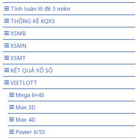
Tính toán lô đề 3 miền
THỐNG KÊ KQXS
XSMB
XSMN
XSMT
KẾT QUẢ XỔ SỐ
VIETLOTT
Mega 6×45
Max 3D
Max 4D
Power 6/55