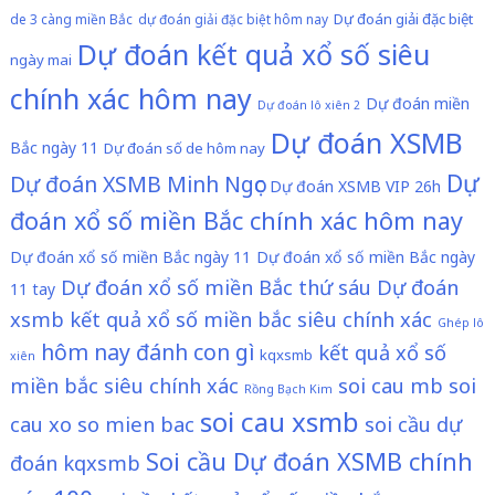
Dự đoán giải đặc biệt
de 3 càng miền Bắc
dự đoán giải đặc biệt hôm nay
Dự đoán kết quả xổ số siêu
ngày mai
chính xác hôm nay
Dự đoán miền
Dự đoán lô xiên 2
Dự đoán XSMB
Bắc ngày 11
Dự đoán số de hôm nay
Dự
Dự đoán XSMB Minh Ngọc
Dự đoán XSMB VIP 26h
đoán xổ số miền Bắc chính xác hôm nay
Dự đoán xổ số miền Bắc ngày 11
Dự đoán xổ số miền Bắc ngày
Dự đoán xổ số miền Bắc thứ sáu Dự đoán
11 tay
xsmb kết quả xổ số miền bắc siêu chính xác
Ghép lô
hôm nay đánh con gì
kết quả xổ số
kqxsmb
xiên
miền bắc siêu chính xác
soi cau mb
soi
Rồng Bạch Kim
soi cau xsmb
cau xo so mien bac
soi cầu dự
Soi cầu Dự đoán XSMB chính
đoán kqxsmb