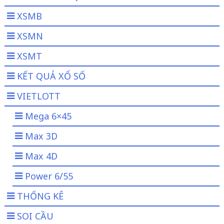
XSMB
XSMN
XSMT
KẾT QUẢ XỔ SỐ
VIETLOTT
Mega 6×45
Max 3D
Max 4D
Power 6/55
THỐNG KÊ
SOI CẦU