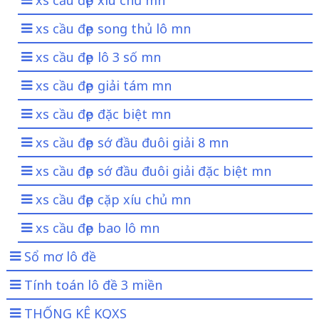
xs cầu đẹp xíu chủ mn
xs cầu đẹp song thủ lô mn
xs cầu đẹp lô 3 số mn
xs cầu đẹp giải tám mn
xs cầu đẹp đặc biệt mn
xs cầu đẹp sớ đầu đuôi giải 8 mn
xs cầu đẹp sớ đầu đuôi giải đặc biệt mn
xs cầu đẹp cặp xíu chủ mn
xs cầu đẹp bao lô mn
Sổ mơ lô đề
Tính toán lô đề 3 miền
THỐNG KÊ KQXS