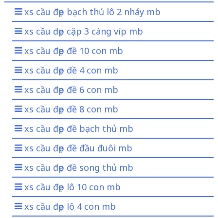
xs cầu đẹp bạch thủ lô 2 nháy mb
xs cầu đẹp cặp 3 càng víp mb
xs cầu đẹp đề 10 con mb
xs cầu đẹp đề 4 con mb
xs cầu đẹp đề 6 con mb
xs cầu đẹp đề 8 con mb
xs cầu đẹp đề bạch thủ mb
xs cầu đẹp đề đầu đuôi mb
xs cầu đẹp đề song thủ mb
xs cầu đẹp lô 10 con mb
xs cầu đẹp lô 4 con mb