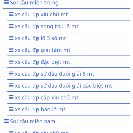
Soi cầu miền trung
xs cầu đẹp xíu chủ mt
xs cầu đẹp song thủ lô mt
xs cầu đẹp lô 3 số mt
xs cầu đẹp giải tám mt
xs cầu đẹp đặc biệt mt
xs cầu đẹp sớ đầu đuôi giải 8 mt
xs cầu đẹp sớ đầu đuôi giải đặc biệt mt
xs cầu đẹp cặp xiu chủ mt
xs cầu đẹp bao lô mt
Soi cầu miền nam