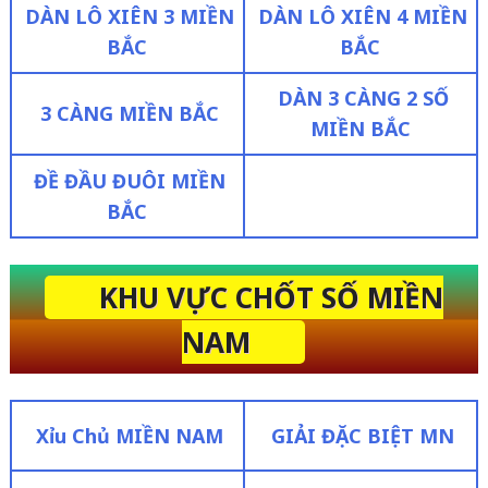
DÀN LÔ XIÊN 3 MIỀN
DÀN LÔ XIÊN 4 MIỀN
BẮC
BẮC
DÀN 3 CÀNG 2 SỐ
3 CÀNG MIỀN BẮC
MIỀN BẮC
ĐỀ ĐẦU ĐUÔI MIỀN
BẮC
KHU VỰC CHỐT SỐ MIỀN
NAM
Xỉu Chủ MIỀN NAM
GIẢI ĐẶC BIỆT MN