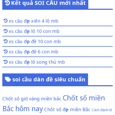
Kết quả SOI CẦU mới nhất
xs cầu đẹp xiên 4 lô mb
xs cầu đẹp lô 10 con mb
xs cầu đẹp đề 10 con mb
xs cầu đẹp đề 6 con mb
xs cầu đẹp lô song thủ mb
soi cầu dàn đề siêu chuẩn
Chốt số miền
Chốt số giờ vàng miền bắc
Bắc hôm nay
Chốt số đẹp miền Bắc
Cách đánh lô