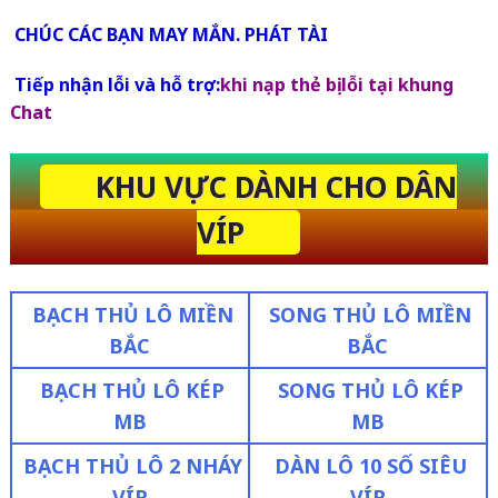
CHÚC CÁC BẠN MAY MẮN. PHÁT TÀI
Tiếp nhận lỗi và hỗ trợ:
khi nạp thẻ bị lỗi tại khung
Chat
KHU VỰC DÀNH CHO DÂN
VÍP
BẠCH THỦ LÔ MIỀN
SONG THỦ LÔ MIỀN
BẮC
BẮC
BẠCH THỦ LÔ KÉP
SONG THỦ LÔ KÉP
MB
MB
BẠCH THỦ LÔ 2 NHÁY
DÀN LÔ 10 SỐ SIÊU
VÍP
VÍP