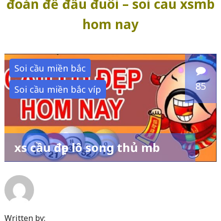
đoán đề đầu đuôi – soi cau xsmb
hom nay
Soi cầu miền bắc
85
Soi cầu miền bắc víp
xs cầu đẹp lô song thủ mb
Written by: