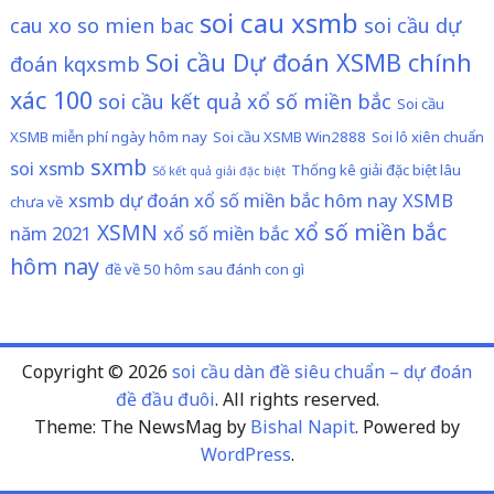
soi cau xsmb
cau xo so mien bac
soi cầu dự
Soi cầu Dự đoán XSMB chính
đoán kqxsmb
xác 100
soi cầu kết quả xổ số miền bắc
Soi cầu
XSMB miễn phí ngày hôm nay
Soi cầu XSMB Win2888
Soi lô xiên chuẩn
sxmb
soi xsmb
Thống kê giải đặc biệt lâu
Số kết quả giải đặc biệt
xsmb dự đoán xổ số miền bắc hôm nay
XSMB
chưa về
xổ số miền bắc
XSMN
năm 2021
xổ số miền bắc
hôm nay
đề về 50 hôm sau đánh con gì
Copyright © 2026
soi cầu dàn đề siêu chuẩn – dự đoán
đề đầu đuôi
. All rights reserved.
Theme: The NewsMag by
Bishal Napit
. Powered by
WordPress
.