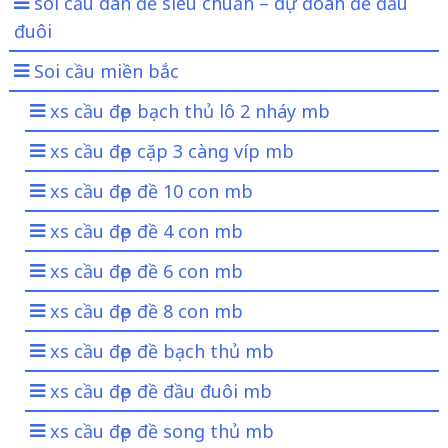
soi cầu dàn đề siêu chuẩn – dự đoán đề đầu
đuôi
Soi cầu miền bắc
xs cầu đẹp bạch thủ lô 2 nháy mb
xs cầu đẹp cặp 3 càng víp mb
xs cầu đẹp đề 10 con mb
xs cầu đẹp đề 4 con mb
xs cầu đẹp đề 6 con mb
xs cầu đẹp đề 8 con mb
xs cầu đẹp đề bạch thủ mb
xs cầu đẹp đề đầu đuôi mb
xs cầu đẹp đề song thủ mb