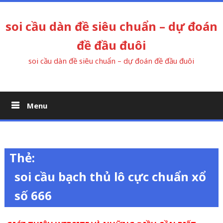
Skip
to
soi cầu dàn đề siêu chuẩn – dự đoán
content
đề đầu đuôi
soi cầu dàn đề siêu chuẩn – dự đoán đề đầu đuôi
Menu
Thẻ:
soi cầu bạch thủ lô cực chuẩn xổ
số 666