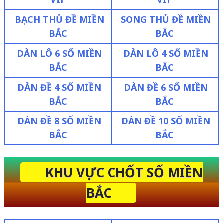
BẠCH THỦ ĐỀ MIỀN
SONG THỦ ĐỀ MIỀN
BẮC
BẮC
DÀN LÔ 6 SỐ MIỀN
DÀN LÔ 4 SỐ MIỀN
BẮC
BẮC
DÀN ĐỀ 4 SỐ MIỀN
DÀN ĐỀ 6 SỐ MIỀN
BẮC
BẮC
DÀN ĐỀ 8 SỐ MIỀN
DÀN ĐỀ 10 SỐ MIỀN
BẮC
BẮC
KHU VỰC CHỐT SỐ MIỀN
BẮC