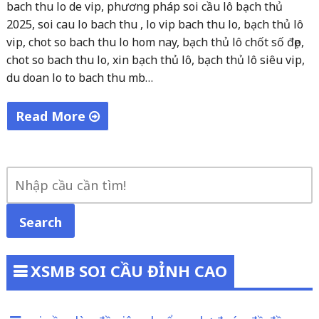
bach thu lo de vip, phương pháp soi cầu lô bạch thủ
2025, soi cau lo bach thu , lo vip bach thu lo, bạch thủ lô
vip, chot so bach thu lo hom nay, bạch thủ lô chốt số đẹp,
chot so bach thu lo, xin bạch thủ lô, bạch thủ lô siêu vip,
du doan lo to bach thu mb…
Read More
"xs
cầu
đẹp
lô
bạch
Search
thủ
mb"
XSMB SOI CẦU ĐỈNH CAO