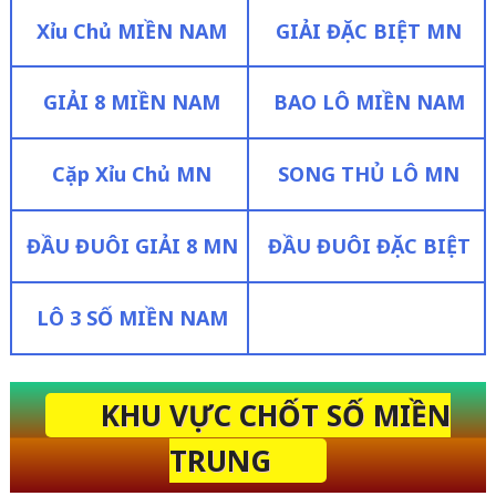
Xỉu Chủ MIỀN NAM
GIẢI ĐẶC BIỆT MN
GIẢI 8 MIỀN NAM
BAO LÔ MIỀN NAM
Cặp Xỉu Chủ MN
SONG THỦ LÔ MN
ĐẦU ĐUÔI GIẢI 8 MN
ĐẦU ĐUÔI ĐẶC BIỆT
LÔ 3 SỐ MIỀN NAM
KHU VỰC CHỐT SỐ MIỀN
TRUNG