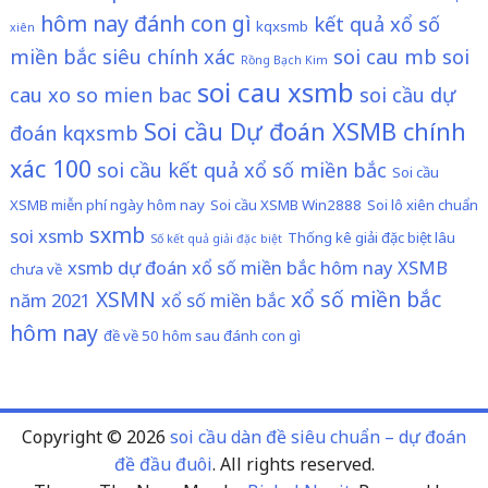
hôm nay đánh con gì
kết quả xổ số
kqxsmb
xiên
miền bắc siêu chính xác
soi cau mb
soi
Rồng Bạch Kim
soi cau xsmb
cau xo so mien bac
soi cầu dự
Soi cầu Dự đoán XSMB chính
đoán kqxsmb
xác 100
soi cầu kết quả xổ số miền bắc
Soi cầu
XSMB miễn phí ngày hôm nay
Soi cầu XSMB Win2888
Soi lô xiên chuẩn
sxmb
soi xsmb
Thống kê giải đặc biệt lâu
Số kết quả giải đặc biệt
xsmb dự đoán xổ số miền bắc hôm nay
XSMB
chưa về
xổ số miền bắc
XSMN
năm 2021
xổ số miền bắc
hôm nay
đề về 50 hôm sau đánh con gì
Copyright © 2026
soi cầu dàn đề siêu chuẩn – dự đoán
đề đầu đuôi
. All rights reserved.