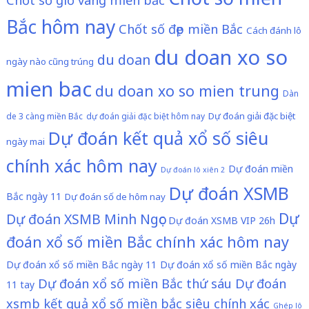
Bắc hôm nay
Chốt số đẹp miền Bắc
Cách đánh lô
du doan xo so
du doan
ngày nào cũng trúng
mien bac
du doan xo so mien trung
Dàn
Dự đoán giải đặc biệt
de 3 càng miền Bắc
dự đoán giải đặc biệt hôm nay
Dự đoán kết quả xổ số siêu
ngày mai
chính xác hôm nay
Dự đoán miền
Dự đoán lô xiên 2
Dự đoán XSMB
Bắc ngày 11
Dự đoán số de hôm nay
Dự
Dự đoán XSMB Minh Ngọc
Dự đoán XSMB VIP 26h
đoán xổ số miền Bắc chính xác hôm nay
Dự đoán xổ số miền Bắc ngày 11
Dự đoán xổ số miền Bắc ngày
Dự đoán xổ số miền Bắc thứ sáu Dự đoán
11 tay
xsmb kết quả xổ số miền bắc siêu chính xác
Ghép lô