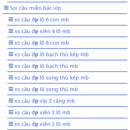
Soi cầu miền bắc víp
xs cầu đẹp lô 6 con mb
xs cầu đẹp xiên 4 lô mb
xs cầu đẹp lô 8 con mb
xs cầu đẹp lô bạch thủ kép mb
xs cầu đẹp lô bạch thủ mb
xs cầu đẹp lô song thủ kép mb
xs cầu đẹp lô song thủ mb
xs cầu đẹp víp 3 càng mb
xs cầu đẹp xiên 3 lô mb
xs cầu đẹp xiên 2 lô mb