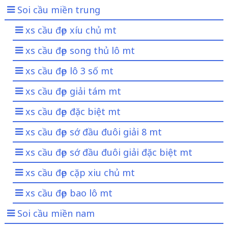
Soi cầu miền trung
xs cầu đẹp xíu chủ mt
xs cầu đẹp song thủ lô mt
xs cầu đẹp lô 3 số mt
xs cầu đẹp giải tám mt
xs cầu đẹp đặc biệt mt
xs cầu đẹp sớ đầu đuôi giải 8 mt
xs cầu đẹp sớ đầu đuôi giải đặc biệt mt
xs cầu đẹp cặp xiu chủ mt
xs cầu đẹp bao lô mt
Soi cầu miền nam