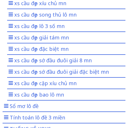
xs cầu đẹp xíu chủ mn
xs cầu đẹp song thủ lô mn
xs cầu đẹp lô 3 số mn
xs cầu đẹp giải tám mn
xs cầu đẹp đặc biệt mn
xs cầu đẹp sớ đầu đuôi giải 8 mn
xs cầu đẹp sớ đầu đuôi giải đặc biệt mn
xs cầu đẹp cặp xíu chủ mn
xs cầu đẹp bao lô mn
Sổ mơ lô đề
Tính toán lô đề 3 miền