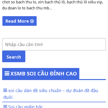
chot so bach thu lo, xin bạch thủ lô, bạch thủ lô siêu vip,
du doan lo to bach thu mb…
Read More
"xs
cầu
đẹp
lô
bạch
Search
thủ
mb"
XSMB SOI CẦU ĐỈNH CAO
soi cầu dàn đề siêu chuẩn – dự đoán đề đầu
đuôi
Soi cầu miền bắc