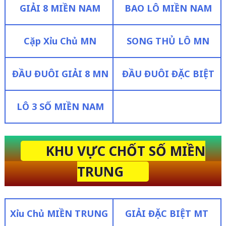
GIẢI 8 MIỀN NAM
BAO LÔ MIỀN NAM
Cặp Xỉu Chủ MN
SONG THỦ LÔ MN
ĐẦU ĐUÔI GIẢI 8 MN
ĐẦU ĐUÔI ĐẶC BIỆT
LÔ 3 SỐ MIỀN NAM
KHU VỰC CHỐT SỐ MIỀN
TRUNG
Xỉu Chủ MIỀN TRUNG
GIẢI ĐẶC BIỆT MT