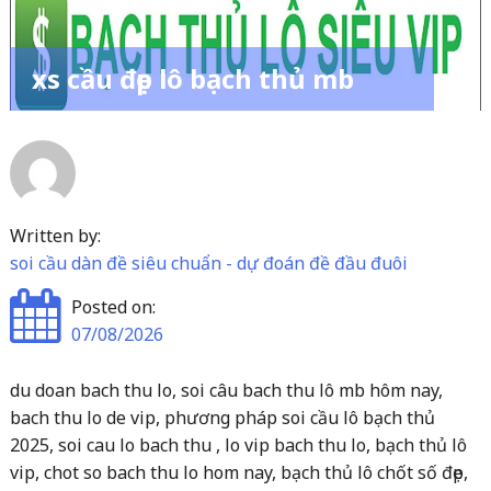
xs cầu đẹp lô bạch thủ mb
Written by:
soi cầu dàn đề siêu chuẩn - dự đoán đề đầu đuôi
Posted on:
07/08/2026
du doan bach thu lo, soi câu bach thu lô mb hôm nay,
bach thu lo de vip, phương pháp soi cầu lô bạch thủ
2025, soi cau lo bach thu , lo vip bach thu lo, bạch thủ lô
vip, chot so bach thu lo hom nay, bạch thủ lô chốt số đẹp,