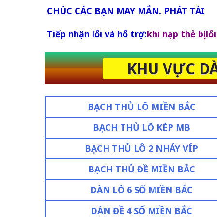
CHÚC CÁC BẠN MAY MẮN. PHÁT TÀI
Tiếp nhận lỗi và hỗ trợ:
khi nạp thẻ bị lỗ
KHU VỰC D
BẠCH THỦ LÔ MIỀN BẮC
BẠCH THỦ LÔ KÉP MB
BẠCH THỦ LÔ 2 NHÁY VÍP
BẠCH THỦ ĐỀ MIỀN BẮC
DÀN LÔ 6 SỐ MIỀN BẮC
DÀN ĐỀ 4 SỐ MIỀN BẮC