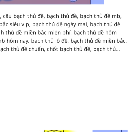
, cầu bạch thủ đề, bạch thủ đề, bạch thủ đề mb,
bắc siêu vip, bạch thủ đề ngày mai, bạch thủ đề
ạch thủ đề miền bắc miễn phí, bạch thủ đề hôm
mb hôm nay, bạch thủ lô đề, bạch thủ đề miền bắc,
bạch thủ đề chuẩn, chốt bạch thủ đề, bạch thủ…