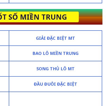
ỐT SỐ MIỀN TRUNG
GIẢI ĐẶC BIỆT MT
BAO LÔ MIỀN TRUNG
SONG THỦ LÔ MT
ĐẦU ĐUÔI ĐẶC BIỆT