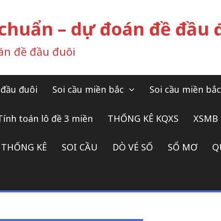
 chuẩn – dự đoán đề đầu 
oán đề đầu đuôi
 đầu đuôi
Soi cầu miền bắc
Soi cầu miền bắc
Tính toán lô đề 3 miền
THỐNG KÊ KQXS
XSMB
THỐNG KÊ
SOI CẦU
DÒ VÉ SỐ
SỔ MƠ
Q