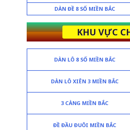
DÀN ĐỀ 8 SỐ MIỀN BẮC
KHU VỰC C
DÀN LÔ 8 SỐ MIỀN BẮC
DÀN LÔ XIÊN 3 MIỀN BẮC
3 CÀNG MIỀN BẮC
ĐỀ ĐẦU ĐUÔI MIỀN BẮC