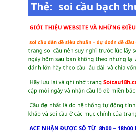
Thẻ:
soi cầu bạch th
GIỚI THIỆU WEBSITE VÀ NHỮNG ĐIỀU
soi cầu dàn đề siêu chuẩn – dự đoán đề đầu
trang soi cầu nên suy nghĩ trước lúc lấy 
ngày hôm sau bạn không theo nhưng lại ă
đánh lớn hãy theo cầu lâu dài, và chia vố
Hãy lưu lại và ghi nhớ trang
Soicau18h.
cập mỗi ngày và nhận cầu lô đề miền bắc đ
Cầu đẹp nhất là do hệ thống tự động tín
khảo và soi cầu ở các mục chính của tran
ACE NHẬN ĐƯỢC SỐ TỪ 8h00 – 18h00 