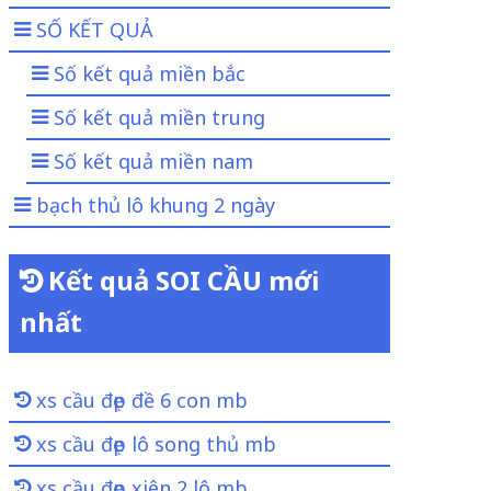
SỐ KẾT QUẢ
Số kết quả miền bắc
Số kết quả miền trung
Số kết quả miền nam
bạch thủ lô khung 2 ngày
Kết quả SOI CẦU mới
nhất
xs cầu đẹp đề 6 con mb
xs cầu đẹp lô song thủ mb
xs cầu đẹp xiên 2 lô mb