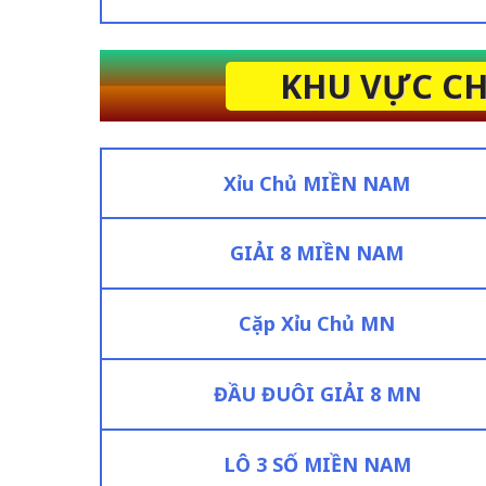
KHU VỰC C
Xỉu Chủ MIỀN NAM
GIẢI 8 MIỀN NAM
Cặp Xỉu Chủ MN
ĐẦU ĐUÔI GIẢI 8 MN
LÔ 3 SỐ MIỀN NAM