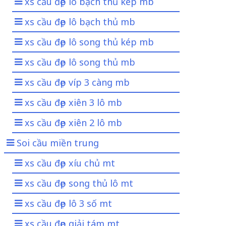
xs cầu đẹp lô bạch thủ kép mb
xs cầu đẹp lô bạch thủ mb
xs cầu đẹp lô song thủ kép mb
xs cầu đẹp lô song thủ mb
xs cầu đẹp víp 3 càng mb
xs cầu đẹp xiên 3 lô mb
xs cầu đẹp xiên 2 lô mb
Soi cầu miền trung
xs cầu đẹp xíu chủ mt
xs cầu đẹp song thủ lô mt
xs cầu đẹp lô 3 số mt
xs cầu đẹp giải tám mt