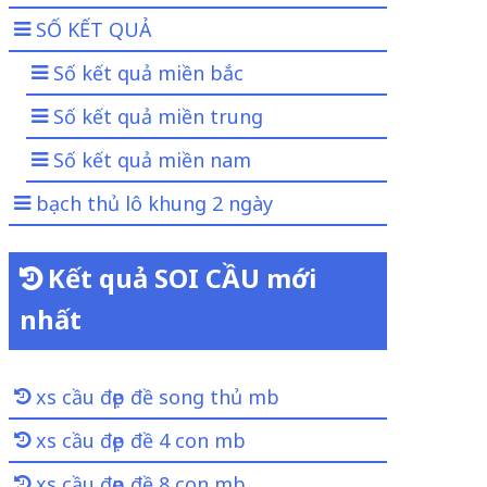
SỐ KẾT QUẢ
Số kết quả miền bắc
Số kết quả miền trung
Số kết quả miền nam
bạch thủ lô khung 2 ngày
Kết quả SOI CẦU mới
nhất
xs cầu đẹp đề song thủ mb
xs cầu đẹp đề 4 con mb
xs cầu đẹp đề 8 con mb