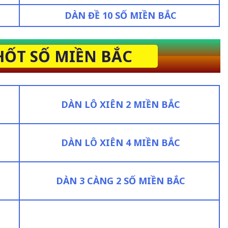
DÀN ĐỀ 10 SỐ MIỀN BẮC
HỐT SỐ MIỀN BẮC
DÀN LÔ XIÊN 2 MIỀN BẮC
DÀN LÔ XIÊN 4 MIỀN BẮC
DÀN 3 CÀNG 2 SỐ MIỀN BẮC