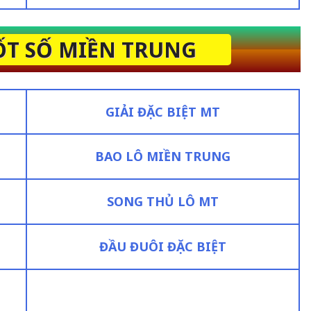
ỐT SỐ MIỀN TRUNG
GIẢI ĐẶC BIỆT MT
BAO LÔ MIỀN TRUNG
SONG THỦ LÔ MT
ĐẦU ĐUÔI ĐẶC BIỆT