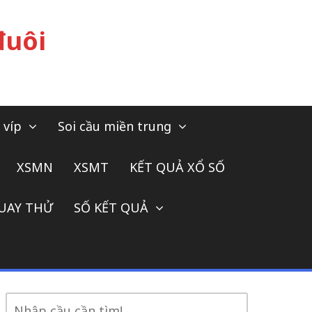
đuôi
 víp
Soi cầu miền trung
XSMN
XSMT
KẾT QUẢ XỔ SỐ
UAY THỬ
SỐ KẾT QUẢ