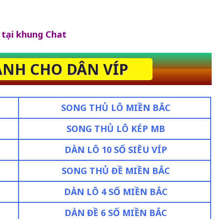
i tại khung Chat
ÀNH CHO DÂN VÍP
SONG THỦ LÔ MIỀN BẮC
SONG THỦ LÔ KÉP MB
DÀN LÔ 10 SỐ SIÊU VÍP
SONG THỦ ĐỀ MIỀN BẮC
DÀN LÔ 4 SỐ MIỀN BẮC
DÀN ĐỀ 6 SỐ MIỀN BẮC