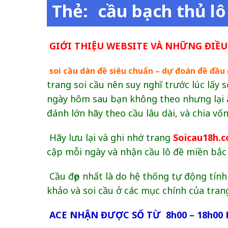
Thẻ:
cầu bạch thủ l
GIỚI THIỆU WEBSITE VÀ NHỮNG ĐIỀU
soi cầu dàn đề siêu chuẩn – dự đoán đề đầu
trang soi cầu nên suy nghĩ trước lúc lấy 
ngày hôm sau bạn không theo nhưng lại ă
đánh lớn hãy theo cầu lâu dài, và chia vố
Hãy lưu lại và ghi nhớ trang
Soicau18h.
cập mỗi ngày và nhận cầu lô đề miền bắc đ
Cầu đẹp nhất là do hệ thống tự động tín
khảo và soi cầu ở các mục chính của tran
ACE NHẬN ĐƯỢC SỐ TỪ 8h00 – 18h00 