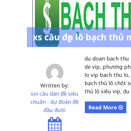
xs cầu đẹp lô bạch thủ
du doan bach thu 
de vip, phương phá
lo vip bach thu lo
bạch thủ lô chốt s
Written by:
thủ lô siêu vip, d
soi cầu dàn đề siêu
chuẩn - dự đoán đề
Read More
đầu đuôi
"xs
cầu