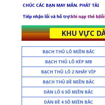
CHÚC CÁC BẠN MAY MẮN. PHÁT TÀI
Tiếp nhận lỗi và hỗ trợ:
khi nạp thẻ bị lỗ
KHU VỰC D
BẠCH THỦ LÔ MIỀN BẮC
BẠCH THỦ LÔ KÉP MB
BẠCH THỦ LÔ 2 NHÁY VÍP
BẠCH THỦ ĐỀ MIỀN BẮC
DÀN LÔ 6 SỐ MIỀN BẮC
DÀN ĐỀ 4 SỐ MIỀN BẮC