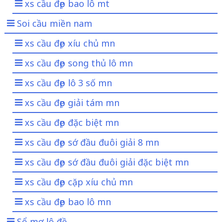
xs cầu đẹp bao lô mt
Soi cầu miền nam
xs cầu đẹp xíu chủ mn
xs cầu đẹp song thủ lô mn
xs cầu đẹp lô 3 số mn
xs cầu đẹp giải tám mn
xs cầu đẹp đặc biệt mn
xs cầu đẹp sớ đầu đuôi giải 8 mn
xs cầu đẹp sớ đầu đuôi giải đặc biệt mn
xs cầu đẹp cặp xíu chủ mn
xs cầu đẹp bao lô mn
Sổ mơ lô đề