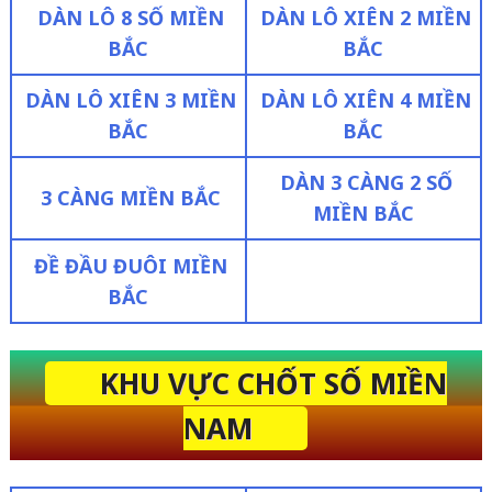
DÀN LÔ 8 SỐ MIỀN
DÀN LÔ XIÊN 2 MIỀN
BẮC
BẮC
DÀN LÔ XIÊN 3 MIỀN
DÀN LÔ XIÊN 4 MIỀN
BẮC
BẮC
DÀN 3 CÀNG 2 SỐ
3 CÀNG MIỀN BẮC
MIỀN BẮC
ĐỀ ĐẦU ĐUÔI MIỀN
BẮC
KHU VỰC CHỐT SỐ MIỀN
NAM