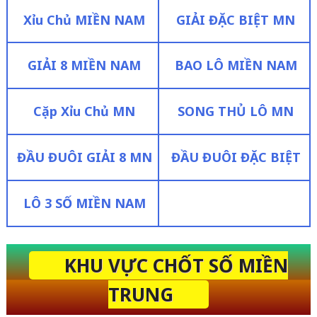
Xỉu Chủ MIỀN NAM
GIẢI ĐẶC BIỆT MN
GIẢI 8 MIỀN NAM
BAO LÔ MIỀN NAM
Cặp Xỉu Chủ MN
SONG THỦ LÔ MN
ĐẦU ĐUÔI GIẢI 8 MN
ĐẦU ĐUÔI ĐẶC BIỆT
LÔ 3 SỐ MIỀN NAM
KHU VỰC CHỐT SỐ MIỀN
TRUNG