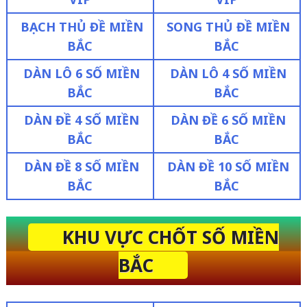
BẠCH THỦ ĐỀ MIỀN
SONG THỦ ĐỀ MIỀN
BẮC
BẮC
DÀN LÔ 6 SỐ MIỀN
DÀN LÔ 4 SỐ MIỀN
BẮC
BẮC
DÀN ĐỀ 4 SỐ MIỀN
DÀN ĐỀ 6 SỐ MIỀN
BẮC
BẮC
DÀN ĐỀ 8 SỐ MIỀN
DÀN ĐỀ 10 SỐ MIỀN
BẮC
BẮC
KHU VỰC CHỐT SỐ MIỀN
BẮC