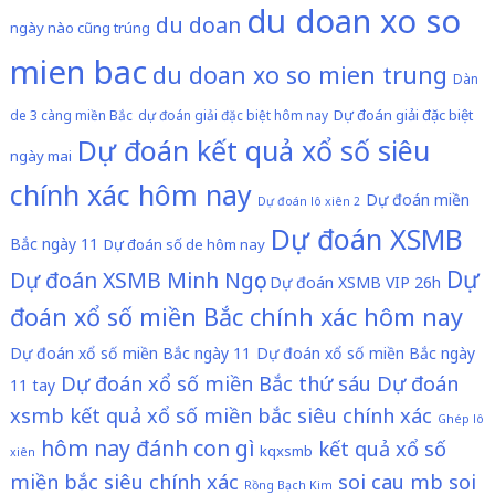
du doan xo so
du doan
ngày nào cũng trúng
mien bac
du doan xo so mien trung
Dàn
Dự đoán giải đặc biệt
de 3 càng miền Bắc
dự đoán giải đặc biệt hôm nay
Dự đoán kết quả xổ số siêu
ngày mai
chính xác hôm nay
Dự đoán miền
Dự đoán lô xiên 2
Dự đoán XSMB
Bắc ngày 11
Dự đoán số de hôm nay
Dự
Dự đoán XSMB Minh Ngọc
Dự đoán XSMB VIP 26h
đoán xổ số miền Bắc chính xác hôm nay
Dự đoán xổ số miền Bắc ngày 11
Dự đoán xổ số miền Bắc ngày
Dự đoán xổ số miền Bắc thứ sáu Dự đoán
11 tay
xsmb kết quả xổ số miền bắc siêu chính xác
Ghép lô
hôm nay đánh con gì
kết quả xổ số
kqxsmb
xiên
miền bắc siêu chính xác
soi cau mb
soi
Rồng Bạch Kim