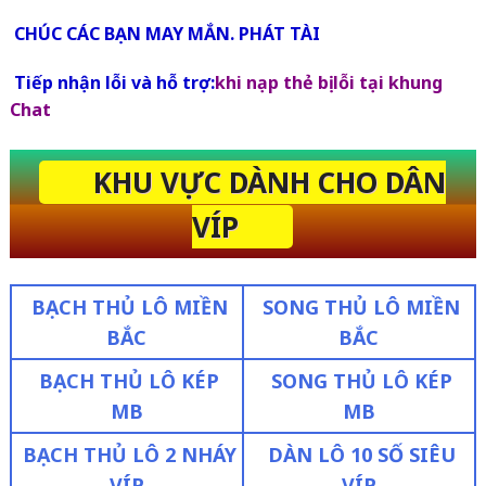
CHÚC CÁC BẠN MAY MẮN. PHÁT TÀI
Tiếp nhận lỗi và hỗ trợ:
khi nạp thẻ bị lỗi tại khung
Chat
KHU VỰC DÀNH CHO DÂN
VÍP
BẠCH THỦ LÔ MIỀN
SONG THỦ LÔ MIỀN
BẮC
BẮC
BẠCH THỦ LÔ KÉP
SONG THỦ LÔ KÉP
MB
MB
BẠCH THỦ LÔ 2 NHÁY
DÀN LÔ 10 SỐ SIÊU
VÍP
VÍP