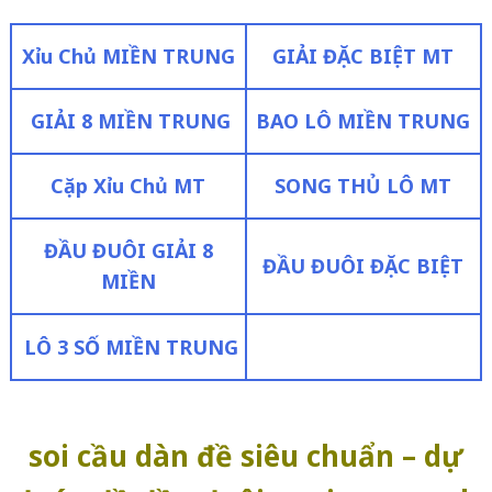
Xỉu Chủ MIỀN TRUNG
GIẢI ĐẶC BIỆT MT
GIẢI 8 MIỀN TRUNG
BAO LÔ MIỀN TRUNG
Cặp Xỉu Chủ MT
SONG THỦ LÔ MT
ĐẦU ĐUÔI GIẢI 8
ĐẦU ĐUÔI ĐẶC BIỆT
MIỀN
LÔ 3 SỐ MIỀN TRUNG
soi cầu dàn đề siêu chuẩn – dự