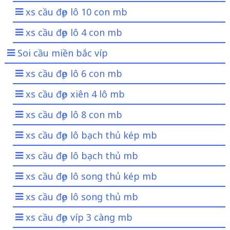
xs cầu đẹp lô 10 con mb
xs cầu đẹp lô 4 con mb
Soi cầu miền bắc víp
xs cầu đẹp lô 6 con mb
xs cầu đẹp xiên 4 lô mb
xs cầu đẹp lô 8 con mb
xs cầu đẹp lô bạch thủ kép mb
xs cầu đẹp lô bạch thủ mb
xs cầu đẹp lô song thủ kép mb
xs cầu đẹp lô song thủ mb
xs cầu đẹp víp 3 càng mb