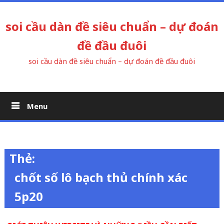
Skip
to
soi cầu dàn đề siêu chuẩn – dự đoán
content
đề đầu đuôi
soi cầu dàn đề siêu chuẩn – dự đoán đề đầu đuôi
Menu
Thẻ:
chốt số lô bạch thủ chính xác
5p20