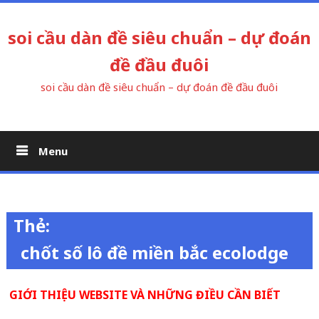
Skip
to
soi cầu dàn đề siêu chuẩn – dự đoán
content
đề đầu đuôi
soi cầu dàn đề siêu chuẩn – dự đoán đề đầu đuôi
Menu
Thẻ:
chốt số lô đề miền bắc ecolodge
GIỚI THIỆU WEBSITE VÀ NHỮNG ĐIỀU CẦN BIẾT