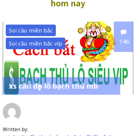
hom nay
Soi cầu miền bắc
146
Soi cầu miền bắc víp
xs cầu đẹp lô bạch thủ mb
Written by: