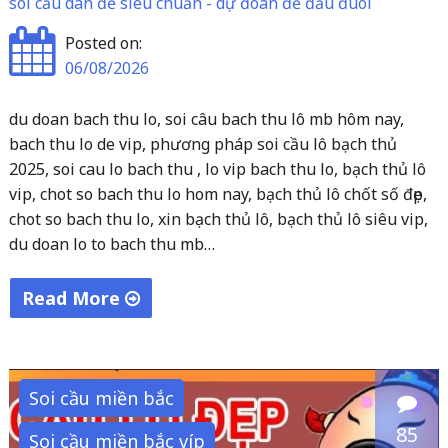
soi cầu dàn đề siêu chuẩn - dự đoán đề đầu đuôi
Posted on:
06/08/2026
du doan bach thu lo, soi câu bach thu lô mb hôm nay,
bach thu lo de vip, phương pháp soi cầu lô bạch thủ
2025, soi cau lo bach thu , lo vip bach thu lo, bạch thủ lô
vip, chot so bach thu lo hom nay, bạch thủ lô chốt số đẹp,
chot so bach thu lo, xin bạch thủ lô, bạch thủ lô siêu vip,
du doan lo to bach thu mb…
Read More
"xs
cầu
đẹp
Soi cầu miền bắc
lô
85
Soi cầu miền bắc víp
bạch