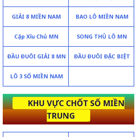
GIẢI 8 MIỀN NAM
BAO LÔ MIỀN NAM
Cặp Xỉu Chủ MN
SONG THỦ LÔ MN
ĐẦU ĐUÔI GIẢI 8 MN
ĐẦU ĐUÔI ĐẶC BIỆT
LÔ 3 SỐ MIỀN NAM
KHU VỰC CHỐT SỐ MIỀN
TRUNG