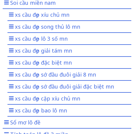
Soi cầu miền nam
xs cầu đẹp xíu chủ mn
xs cầu đẹp song thủ lô mn
xs cầu đẹp lô 3 số mn
xs cầu đẹp giải tám mn
xs cầu đẹp đặc biệt mn
xs cầu đẹp sớ đầu đuôi giải 8 mn
xs cầu đẹp sớ đầu đuôi giải đặc biệt mn
xs cầu đẹp cặp xíu chủ mn
xs cầu đẹp bao lô mn
Sổ mơ lô đề