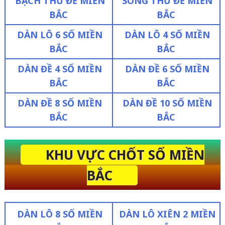
BẠCH THỦ ĐỀ MIỀN
SONG THỦ ĐỀ MIỀN
BẮC
BẮC
DÀN LÔ 6 SỐ MIỀN
DÀN LÔ 4 SỐ MIỀN
BẮC
BẮC
DÀN ĐỀ 4 SỐ MIỀN
DÀN ĐỀ 6 SỐ MIỀN
BẮC
BẮC
DÀN ĐỀ 8 SỐ MIỀN
DÀN ĐỀ 10 SỐ MIỀN
BẮC
BẮC
KHU VỰC CHỐT SỐ MIỀN
BẮC
DÀN LÔ 8 SỐ MIỀN
DÀN LÔ XIÊN 2 MIỀN