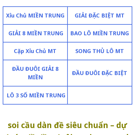
Xỉu Chủ MIỀN TRUNG
GIẢI ĐẶC BIỆT MT
GIẢI 8 MIỀN TRUNG
BAO LÔ MIỀN TRUNG
Cặp Xỉu Chủ MT
SONG THỦ LÔ MT
ĐẦU ĐUÔI GIẢI 8
ĐẦU ĐUÔI ĐẶC BIỆT
MIỀN
LÔ 3 SỐ MIỀN TRUNG
soi cầu dàn đề siêu chuẩn – dự