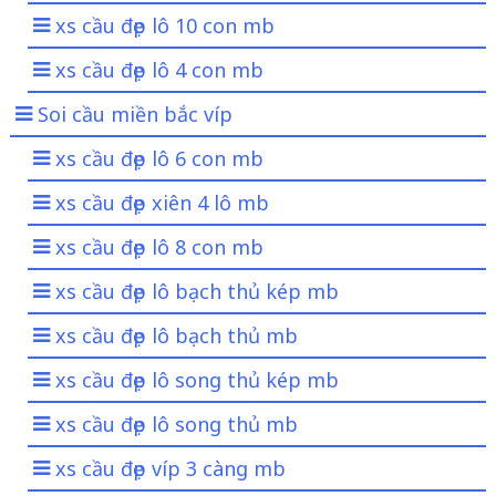
xs cầu đẹp lô 10 con mb
xs cầu đẹp lô 4 con mb
Soi cầu miền bắc víp
xs cầu đẹp lô 6 con mb
xs cầu đẹp xiên 4 lô mb
xs cầu đẹp lô 8 con mb
xs cầu đẹp lô bạch thủ kép mb
xs cầu đẹp lô bạch thủ mb
xs cầu đẹp lô song thủ kép mb
xs cầu đẹp lô song thủ mb
xs cầu đẹp víp 3 càng mb