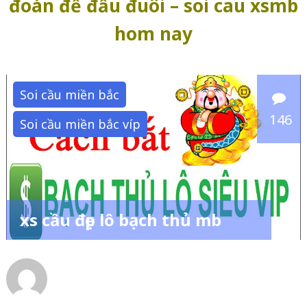
đoán đề đầu đuôi – soi cau xsmb
hom nay
Soi cầu miền bắc
146
Soi cầu miền bắc víp
xs cầu đẹp lô bạch thủ mb