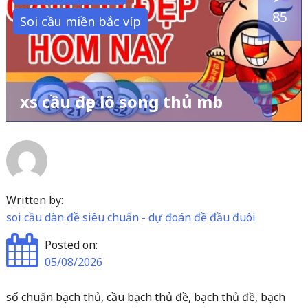
lô
85
Soi cầu miền bắc víp
bạch
thủ
mb"
xs cầu đẹp lô song thủ mb
Written by:
soi cầu dàn đề siêu chuẩn - dự đoán đề đầu đuôi
Posted on:
05/08/2026
số chuẩn bạch thủ, cầu bạch thủ đề, bạch thủ đề, bạch