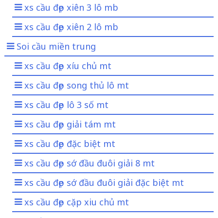
xs cầu đẹp xiên 3 lô mb
xs cầu đẹp xiên 2 lô mb
Soi cầu miền trung
xs cầu đẹp xíu chủ mt
xs cầu đẹp song thủ lô mt
xs cầu đẹp lô 3 số mt
xs cầu đẹp giải tám mt
xs cầu đẹp đặc biệt mt
xs cầu đẹp sớ đầu đuôi giải 8 mt
xs cầu đẹp sớ đầu đuôi giải đặc biệt mt
xs cầu đẹp cặp xiu chủ mt