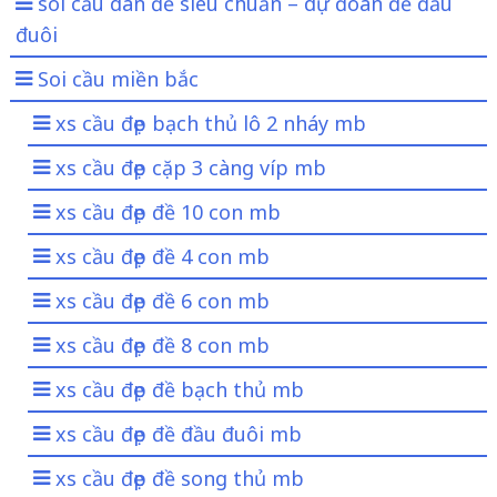
soi cầu dàn đề siêu chuẩn – dự đoán đề đầu
đuôi
Soi cầu miền bắc
xs cầu đẹp bạch thủ lô 2 nháy mb
xs cầu đẹp cặp 3 càng víp mb
xs cầu đẹp đề 10 con mb
xs cầu đẹp đề 4 con mb
xs cầu đẹp đề 6 con mb
xs cầu đẹp đề 8 con mb
xs cầu đẹp đề bạch thủ mb
xs cầu đẹp đề đầu đuôi mb
xs cầu đẹp đề song thủ mb