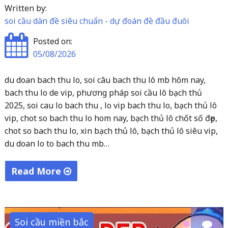
Written by:
soi cầu dàn đề siêu chuẩn - dự đoán đề đầu đuôi
Posted on:
05/08/2026
du doan bach thu lo, soi câu bach thu lô mb hôm nay,
bach thu lo de vip, phương pháp soi cầu lô bạch thủ
2025, soi cau lo bach thu , lo vip bach thu lo, bạch thủ lô
vip, chot so bach thu lo hom nay, bạch thủ lô chốt số đẹp,
chot so bach thu lo, xin bạch thủ lô, bạch thủ lô siêu vip,
du doan lo to bach thu mb…
Read More
"xs
cầu
đẹp
Soi cầu miền bắc