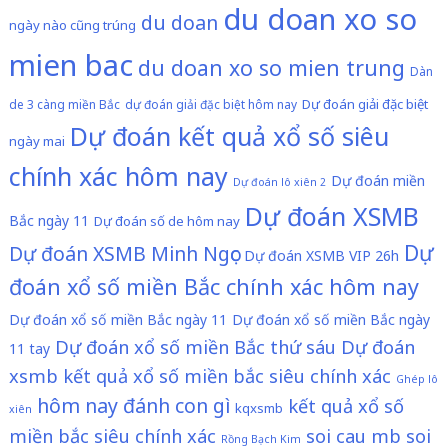
du doan xo so
du doan
ngày nào cũng trúng
mien bac
du doan xo so mien trung
Dàn
Dự đoán giải đặc biệt
de 3 càng miền Bắc
dự đoán giải đặc biệt hôm nay
Dự đoán kết quả xổ số siêu
ngày mai
chính xác hôm nay
Dự đoán miền
Dự đoán lô xiên 2
Dự đoán XSMB
Bắc ngày 11
Dự đoán số de hôm nay
Dự
Dự đoán XSMB Minh Ngọc
Dự đoán XSMB VIP 26h
đoán xổ số miền Bắc chính xác hôm nay
Dự đoán xổ số miền Bắc ngày 11
Dự đoán xổ số miền Bắc ngày
Dự đoán xổ số miền Bắc thứ sáu Dự đoán
11 tay
xsmb kết quả xổ số miền bắc siêu chính xác
Ghép lô
hôm nay đánh con gì
kết quả xổ số
kqxsmb
xiên
miền bắc siêu chính xác
soi cau mb
soi
Rồng Bạch Kim