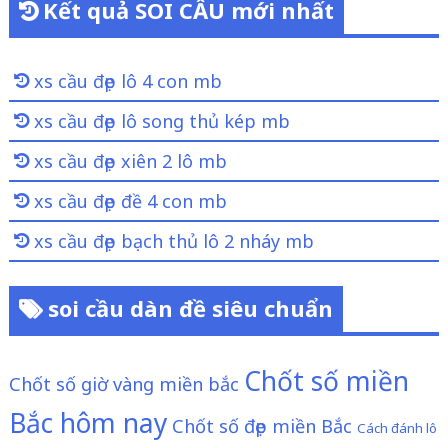
Kết quả SOI CẦU mới nhất
xs cầu đẹp lô 4 con mb
xs cầu đẹp lô song thủ kép mb
xs cầu đẹp xiên 2 lô mb
xs cầu đẹp đề 4 con mb
xs cầu đẹp bạch thủ lô 2 nháy mb
soi cầu dàn đề siêu chuẩn
Chốt số miền
Chốt số giờ vàng miền bắc
Bắc hôm nay
Chốt số đẹp miền Bắc
Cách đánh lô