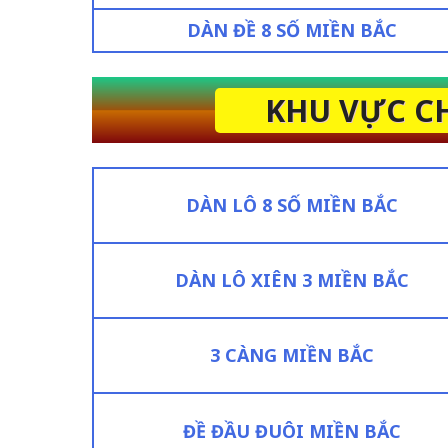
DÀN ĐỀ 8 SỐ MIỀN BẮC
KHU VỰC C
DÀN LÔ 8 SỐ MIỀN BẮC
DÀN LÔ XIÊN 3 MIỀN BẮC
3 CÀNG MIỀN BẮC
ĐỀ ĐẦU ĐUÔI MIỀN BẮC