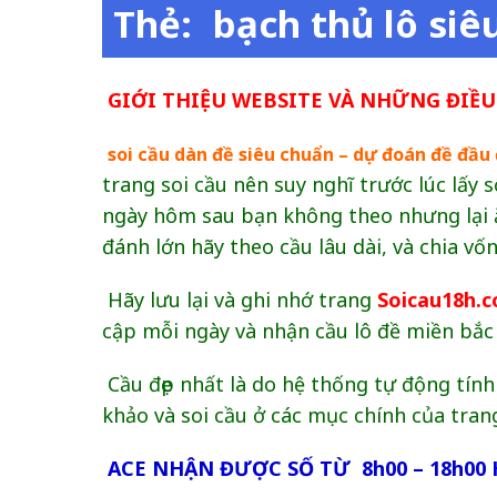
Thẻ:
bạch thủ lô siê
GIỚI THIỆU WEBSITE VÀ NHỮNG ĐIỀU
soi cầu dàn đề siêu chuẩn – dự đoán đề đầu
trang soi cầu nên suy nghĩ trước lúc lấy 
ngày hôm sau bạn không theo nhưng lại ă
đánh lớn hãy theo cầu lâu dài, và chia vố
Hãy lưu lại và ghi nhớ trang
Soicau18h.
cập mỗi ngày và nhận cầu lô đề miền bắc đ
Cầu đẹp nhất là do hệ thống tự động tín
khảo và soi cầu ở các mục chính của tran
ACE NHẬN ĐƯỢC SỐ TỪ 8h00 – 18h00 