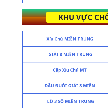
KHU VỰC CH
Xỉu Chủ MIỀN TRUNG
GIẢI 8 MIỀN TRUNG
Cặp Xỉu Chủ MT
ĐẦU ĐUÔI GIẢI 8 MIỀN
LÔ 3 SỐ MIỀN TRUNG