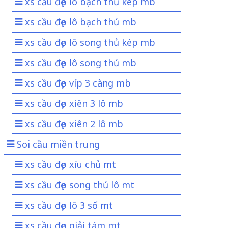
xs cầu đẹp lô bạch thủ kép mb
xs cầu đẹp lô bạch thủ mb
xs cầu đẹp lô song thủ kép mb
xs cầu đẹp lô song thủ mb
xs cầu đẹp víp 3 càng mb
xs cầu đẹp xiên 3 lô mb
xs cầu đẹp xiên 2 lô mb
Soi cầu miền trung
xs cầu đẹp xíu chủ mt
xs cầu đẹp song thủ lô mt
xs cầu đẹp lô 3 số mt
xs cầu đẹp giải tám mt