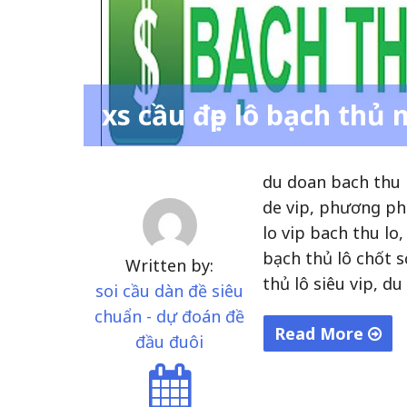
xs cầu đẹp lô bạch thủ
du doan bach thu 
de vip, phương phá
lo vip bach thu lo
bạch thủ lô chốt s
Written by:
thủ lô siêu vip, d
soi cầu dàn đề siêu
chuẩn - dự đoán đề
Read More
đầu đuôi
"xs
cầu