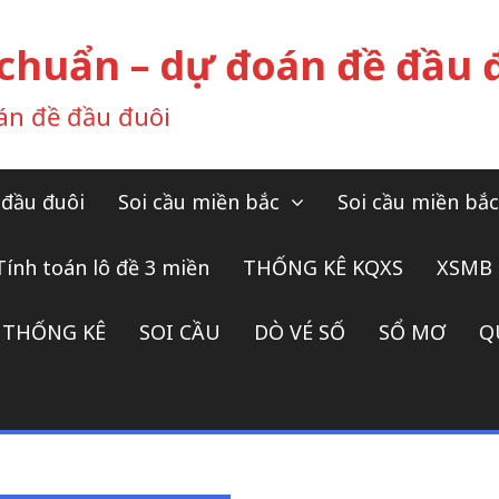
 chuẩn – dự đoán đề đầu 
oán đề đầu đuôi
 đầu đuôi
Soi cầu miền bắc
Soi cầu miền bắc
Tính toán lô đề 3 miền
THỐNG KÊ KQXS
XSMB
THỐNG KÊ
SOI CẦU
DÒ VÉ SỐ
SỔ MƠ
Q