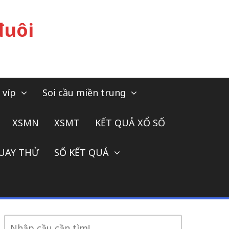
đuôi
 víp
Soi cầu miền trung
XSMN
XSMT
KẾT QUẢ XỔ SỐ
UAY THỬ
SỐ KẾT QUẢ