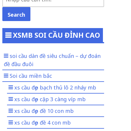
Search
XSMB SOI CẦU ĐỈNH CAO
soi cầu dàn đề siêu chuẩn – dự đoán
đề đầu đuôi
Soi cầu miền bắc
xs cầu đẹp bạch thủ lô 2 nháy mb
xs cầu đẹp cặp 3 càng víp mb
xs cầu đẹp đề 10 con mb
xs cầu đẹp đề 4 con mb