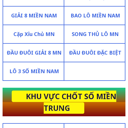
GIẢI 8 MIỀN NAM
BAO LÔ MIỀN NAM
Cặp Xỉu Chủ MN
SONG THỦ LÔ MN
ĐẦU ĐUÔI GIẢI 8 MN
ĐẦU ĐUÔI ĐẶC BIỆT
LÔ 3 SỐ MIỀN NAM
KHU VỰC CHỐT SỐ MIỀN
TRUNG