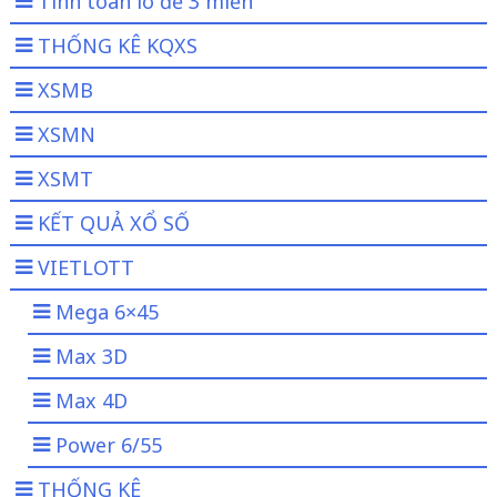
Tính toán lô đề 3 miền
THỐNG KÊ KQXS
XSMB
XSMN
XSMT
KẾT QUẢ XỔ SỐ
VIETLOTT
Mega 6×45
Max 3D
Max 4D
Power 6/55
THỐNG KÊ