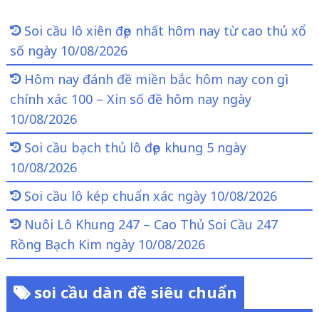
Soi cầu lô xiên đẹp nhất hôm nay từ cao thủ xổ
số ngày 10/08/2026
Hôm nay đánh đề miền bắc hôm nay con gì
chính xác 100 – Xin số đề hôm nay ngày
10/08/2026
Soi cầu bạch thủ lô đẹp khung 5 ngày
10/08/2026
Soi cầu lô kép chuẩn xác ngày 10/08/2026
Nuôi Lô Khung 247 – Cao Thủ Soi Cầu 247
Rồng Bạch Kim ngày 10/08/2026
soi cầu dàn đề siêu chuẩn