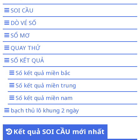
SOI CẦU
DÒ VÉ SỐ
SỔ MƠ
QUAY THỬ
SỐ KẾT QUẢ
Số kết quả miền bắc
Số kết quả miền trung
Số kết quả miền nam
bạch thủ lô khung 2 ngày
Kết quả SOI CẦU mới nhất