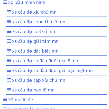
Soi cầu miền nam
xs cầu đẹp xíu chủ mn
xs cầu đẹp song thủ lô mn
xs cầu đẹp lô 3 số mn
xs cầu đẹp giải tám mn
xs cầu đẹp đặc biệt mn
xs cầu đẹp sớ đầu đuôi giải 8 mn
xs cầu đẹp sớ đầu đuôi giải đặc biệt mn
xs cầu đẹp cặp xíu chủ mn
xs cầu đẹp bao lô mn
Sổ mơ lô đề