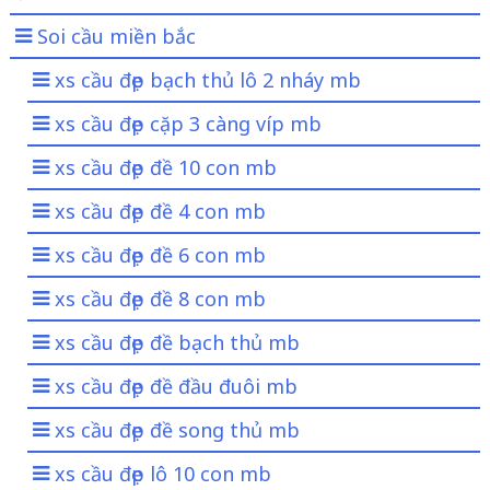
Soi cầu miền bắc
xs cầu đẹp bạch thủ lô 2 nháy mb
xs cầu đẹp cặp 3 càng víp mb
xs cầu đẹp đề 10 con mb
xs cầu đẹp đề 4 con mb
xs cầu đẹp đề 6 con mb
xs cầu đẹp đề 8 con mb
xs cầu đẹp đề bạch thủ mb
xs cầu đẹp đề đầu đuôi mb
xs cầu đẹp đề song thủ mb
xs cầu đẹp lô 10 con mb