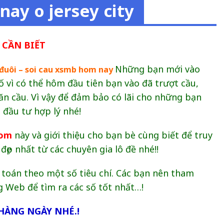
nay o jersey city
 CẦN BIẾT
Những bạn mới vào
 đuôi – soi cau xsmb hom nay
số vì có thể hôm đầu tiên bạn vào đã trượt cầu,
n cầu. Vì vậy để đảm bảo có lãi cho những bạn
n đầu tư hợp lý nhé!
com
này và giới thiệu cho bạn bè cùng biết để truy
ẹp nhất từ các chuyên gia lô đề nhé!!
h toán theo một số tiêu chí. Các bạn nên tham
g Web để tìm ra các số tốt nhất…!
HÀNG NGÀY NHÉ.!