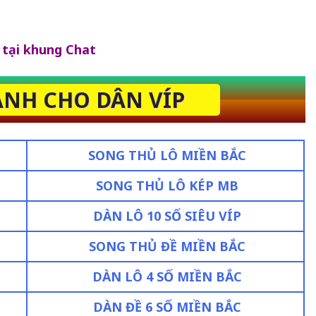
i tại khung Chat
ÀNH CHO DÂN VÍP
SONG THỦ LÔ MIỀN BẮC
SONG THỦ LÔ KÉP MB
DÀN LÔ 10 SỐ SIÊU VÍP
SONG THỦ ĐỀ MIỀN BẮC
DÀN LÔ 4 SỐ MIỀN BẮC
DÀN ĐỀ 6 SỐ MIỀN BẮC