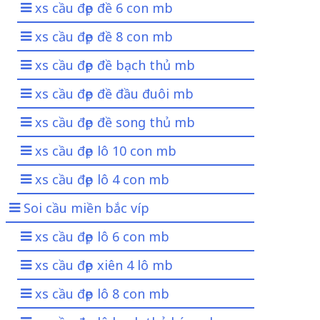
xs cầu đẹp đề 6 con mb
xs cầu đẹp đề 8 con mb
xs cầu đẹp đề bạch thủ mb
xs cầu đẹp đề đầu đuôi mb
xs cầu đẹp đề song thủ mb
xs cầu đẹp lô 10 con mb
xs cầu đẹp lô 4 con mb
Soi cầu miền bắc víp
xs cầu đẹp lô 6 con mb
xs cầu đẹp xiên 4 lô mb
xs cầu đẹp lô 8 con mb