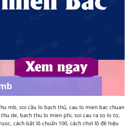
 mb
thu mb, soi cầu lo bạch thủ, cau lo mien bac chuan
thu de, bach thu lo mien phi, soi cau ra so lo to,
uoc, cách bắt lô chuẩn 100, cách chơi lô đề hiệu