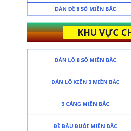
DÀN ĐỀ 8 SỐ MIỀN BẮC
KHU VỰC C
DÀN LÔ 8 SỐ MIỀN BẮC
DÀN LÔ XIÊN 3 MIỀN BẮC
3 CÀNG MIỀN BẮC
ĐỀ ĐẦU ĐUÔI MIỀN BẮC