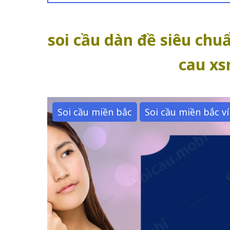
soi cầu dàn đề siêu chu
cau x
Soi cầu miền bắc
Soi cầu miền bắc v