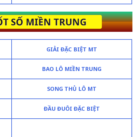
ỐT SỐ MIỀN TRUNG
GIẢI ĐẶC BIỆT MT
BAO LÔ MIỀN TRUNG
SONG THỦ LÔ MT
ĐẦU ĐUÔI ĐẶC BIỆT