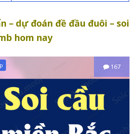
ẩn – dự đoán đề đầu đuôi – soi
smb hom nay
íp
167