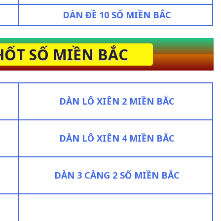
DÀN ĐỀ 10 SỐ MIỀN BẮC
HỐT SỐ MIỀN BẮC
DÀN LÔ XIÊN 2 MIỀN BẮC
DÀN LÔ XIÊN 4 MIỀN BẮC
DÀN 3 CÀNG 2 SỐ MIỀN BẮC