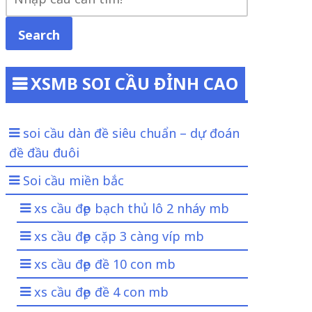
Search
XSMB SOI CẦU ĐỈNH CAO
soi cầu dàn đề siêu chuẩn – dự đoán
đề đầu đuôi
Soi cầu miền bắc
xs cầu đẹp bạch thủ lô 2 nháy mb
xs cầu đẹp cặp 3 càng víp mb
xs cầu đẹp đề 10 con mb
xs cầu đẹp đề 4 con mb