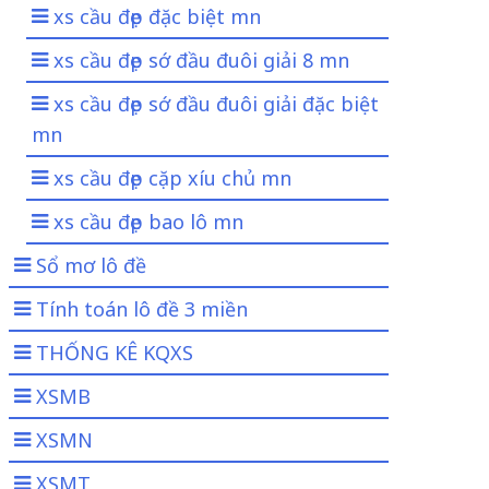
xs cầu đẹp đặc biệt mn
xs cầu đẹp sớ đầu đuôi giải 8 mn
xs cầu đẹp sớ đầu đuôi giải đặc biệt
mn
xs cầu đẹp cặp xíu chủ mn
xs cầu đẹp bao lô mn
Sổ mơ lô đề
Tính toán lô đề 3 miền
THỐNG KÊ KQXS
XSMB
XSMN
XSMT