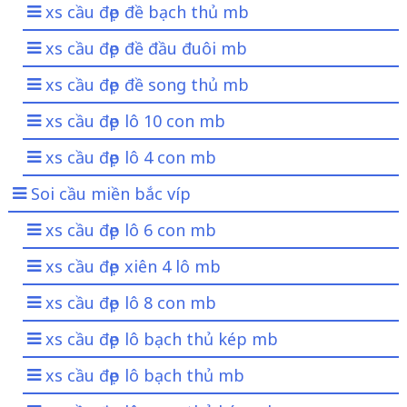
xs cầu đẹp đề bạch thủ mb
xs cầu đẹp đề đầu đuôi mb
xs cầu đẹp đề song thủ mb
xs cầu đẹp lô 10 con mb
xs cầu đẹp lô 4 con mb
Soi cầu miền bắc víp
xs cầu đẹp lô 6 con mb
xs cầu đẹp xiên 4 lô mb
xs cầu đẹp lô 8 con mb
xs cầu đẹp lô bạch thủ kép mb
xs cầu đẹp lô bạch thủ mb