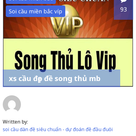
đề
93
Soi cầu miền bắc víp
bạch
thủ
mb"
xs cầu đẹp đề song thủ mb
Written by:
soi cầu dàn đề siêu chuẩn - dự đoán đề đầu đuôi