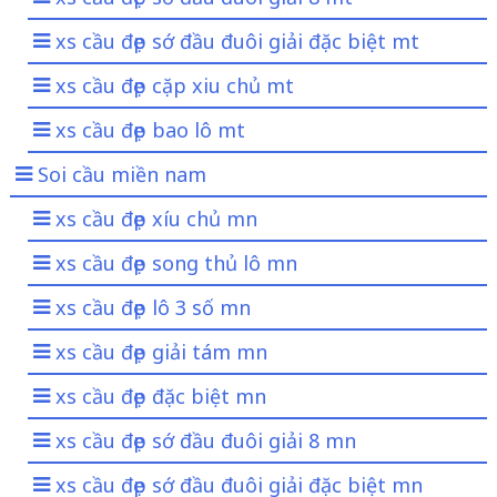
xs cầu đẹp sớ đầu đuôi giải đặc biệt mt
xs cầu đẹp cặp xiu chủ mt
xs cầu đẹp bao lô mt
Soi cầu miền nam
xs cầu đẹp xíu chủ mn
xs cầu đẹp song thủ lô mn
xs cầu đẹp lô 3 số mn
xs cầu đẹp giải tám mn
xs cầu đẹp đặc biệt mn
xs cầu đẹp sớ đầu đuôi giải 8 mn
xs cầu đẹp sớ đầu đuôi giải đặc biệt mn