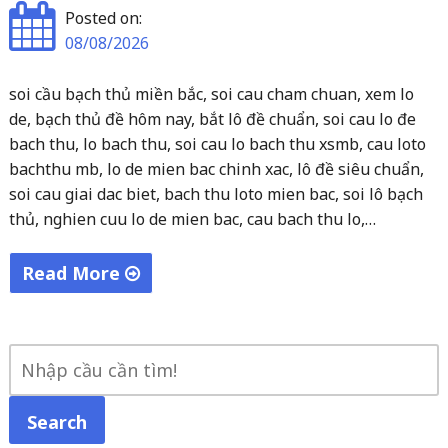
Posted on:
08/08/2026
soi cầu bạch thủ miền bắc, soi cau cham chuan, xem lo
de, bạch thủ đề hôm nay, bắt lô đề chuẩn, soi cau lo đe
bach thu, lo bach thu, soi cau lo bach thu xsmb, cau loto
bachthu mb, lo de mien bac chinh xac, lô đề siêu chuẩn,
soi cau giai dac biet, bach thu loto mien bac, soi lô bạch
thủ, nghien cuu lo de mien bac, cau bach thu lo,…
Read More
"xs
cầu
đẹp
đề
song
Search
thủ