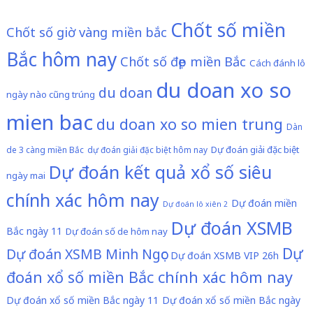
Chốt số miền
Chốt số giờ vàng miền bắc
Bắc hôm nay
Chốt số đẹp miền Bắc
Cách đánh lô
du doan xo so
du doan
ngày nào cũng trúng
mien bac
du doan xo so mien trung
Dàn
Dự đoán giải đặc biệt
de 3 càng miền Bắc
dự đoán giải đặc biệt hôm nay
Dự đoán kết quả xổ số siêu
ngày mai
chính xác hôm nay
Dự đoán miền
Dự đoán lô xiên 2
Dự đoán XSMB
Bắc ngày 11
Dự đoán số de hôm nay
Dự
Dự đoán XSMB Minh Ngọc
Dự đoán XSMB VIP 26h
đoán xổ số miền Bắc chính xác hôm nay
Dự đoán xổ số miền Bắc ngày 11
Dự đoán xổ số miền Bắc ngày