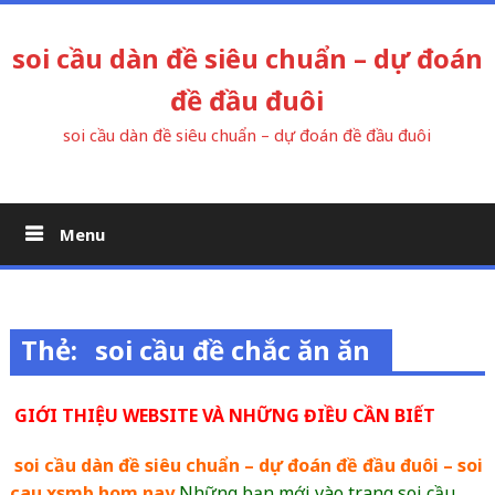
Skip
to
soi cầu dàn đề siêu chuẩn – dự đoán
content
đề đầu đuôi
soi cầu dàn đề siêu chuẩn – dự đoán đề đầu đuôi
Menu
Thẻ:
soi cầu đề chắc ăn ăn
GIỚI THIỆU WEBSITE VÀ NHỮNG ĐIỀU CẦN BIẾT
soi cầu dàn đề siêu chuẩn – dự đoán đề đầu đuôi – soi
cau xsmb hom nay
Những bạn mới vào trang soi cầu