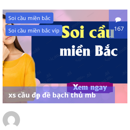
Soi cầu miền bắc
167
Soi cầu miền bắc víp
xs cầu đẹp đề bạch thủ mb