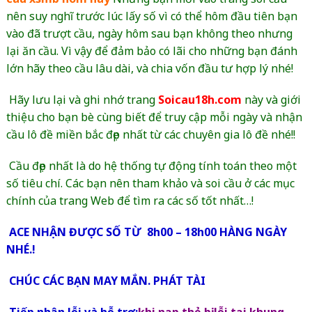
nên suy nghĩ trước lúc lấy số vì có thể hôm đầu tiên bạn
vào đã trượt cầu, ngày hôm sau bạn không theo nhưng
lại ăn cầu. Vì vậy để đảm bảo có lãi cho những bạn đánh
lớn hãy theo cầu lâu dài, và chia vốn đầu tư hợp lý nhé!
Hãy lưu lại và ghi nhớ trang
Soicau18h.com
này và giới
thiệu cho bạn bè cùng biết để truy cập mỗi ngày và nhận
cầu lô đề miền bắc đẹp nhất từ các chuyên gia lô đề nhé!!
Cầu đẹp nhất là do hệ thống tự động tính toán theo một
số tiêu chí. Các bạn nên tham khảo và soi cầu ở các mục
chính của trang Web để tìm ra các số tốt nhất…!
ACE NHẬN ĐƯỢC SỐ TỪ 8h00 – 18h00 HÀNG NGÀY
NHÉ.!
CHÚC CÁC BẠN MAY MẮN. PHÁT TÀI