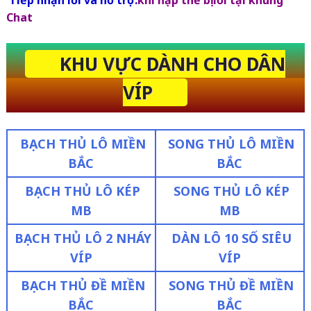
Tiếp nhận lỗi và hỗ trợ:
khi nạp thẻ bị lỗi tại khung
Chat
KHU VỰC DÀNH CHO DÂN
VÍP
BẠCH THỦ LÔ MIỀN
SONG THỦ LÔ MIỀN
BẮC
BẮC
BẠCH THỦ LÔ KÉP
SONG THỦ LÔ KÉP
MB
MB
BẠCH THỦ LÔ 2 NHÁY
DÀN LÔ 10 SỐ SIÊU
VÍP
VÍP
BẠCH THỦ ĐỀ MIỀN
SONG THỦ ĐỀ MIỀN
BẮC
BẮC