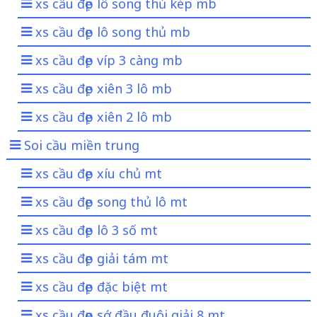
xs cầu đẹp lô song thủ kép mb
xs cầu đẹp lô song thủ mb
xs cầu đẹp víp 3 càng mb
xs cầu đẹp xiên 3 lô mb
xs cầu đẹp xiên 2 lô mb
Soi cầu miền trung
xs cầu đẹp xíu chủ mt
xs cầu đẹp song thủ lô mt
xs cầu đẹp lô 3 số mt
xs cầu đẹp giải tám mt
xs cầu đẹp đặc biệt mt
xs cầu đẹp sớ đầu đuôi giải 8 mt