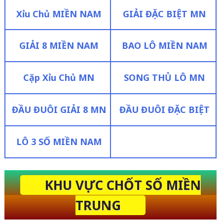
Xỉu Chủ MIỀN NAM
GIẢI ĐẶC BIỆT MN
GIẢI 8 MIỀN NAM
BAO LÔ MIỀN NAM
Cặp Xỉu Chủ MN
SONG THỦ LÔ MN
ĐẦU ĐUÔI GIẢI 8 MN
ĐẦU ĐUÔI ĐẶC BIỆT
LÔ 3 SỐ MIỀN NAM
KHU VỰC CHỐT SỐ MIỀN
TRUNG