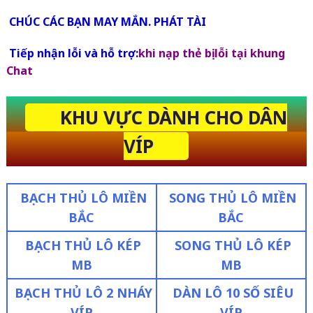
CHÚC CÁC BẠN MAY MẮN. PHÁT TÀI
Tiếp nhận lỗi và hỗ trợ:
khi nạp thẻ bị lỗi tại khung
Chat
KHU VỰC DÀNH CHO DÂN
VÍP
BẠCH THỦ LÔ MIỀN
SONG THỦ LÔ MIỀN
BẮC
BẮC
BẠCH THỦ LÔ KÉP
SONG THỦ LÔ KÉP
MB
MB
BẠCH THỦ LÔ 2 NHÁY
DÀN LÔ 10 SỐ SIÊU
VÍP
VÍP