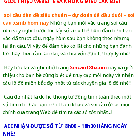
GIỚI THIỆU WEBSITE VÀ NHỮNG ĐIỀU CẦN BIẾT
soi cầu dàn đề siêu chuẩn – dự đoán đề đầu đuôi – soi
cau xsmb hom nay
Những bạn mới vào trang soi cầu
nên suy nghĩ trước lúc lấy số vì có thể hôm đầu tiên bạn
vào đã trượt cầu, ngày hôm sau bạn không theo nhưng
lại ăn cầu. Vì vậy để đảm bảo có lãi cho những bạn đánh
lớn hãy theo cầu lâu dài, và chia vốn đầu tư hợp lý nhé!
Hãy lưu lại và ghi nhớ trang
Soicau18h.com
này và giới
thiệu cho bạn bè cùng biết để truy cập mỗi ngày và nhận
cầu lô đề miền bắc đẹp nhất từ các chuyên gia lô đề nhé!!
Cầu đẹp nhất là do hệ thống tự động tính toán theo một
số tiêu chí. Các bạn nên tham khảo và soi cầu ở các mục
chính của trang Web để tìm ra các số tốt nhất…!
ACE NHẬN ĐƯỢC SỐ TỪ 8h00 – 18h00 HÀNG NGÀY
NHÉ.!