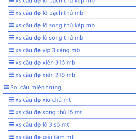
xs cầu đẹp lô bạch thủ kép mb
xs cầu đẹp lô bạch thủ mb
xs cầu đẹp lô song thủ kép mb
xs cầu đẹp lô song thủ mb
xs cầu đẹp víp 3 càng mb
xs cầu đẹp xiên 3 lô mb
xs cầu đẹp xiên 2 lô mb
Soi cầu miền trung
xs cầu đẹp xíu chủ mt
xs cầu đẹp song thủ lô mt
xs cầu đẹp lô 3 số mt
xs cầu đẹp giải tám mt