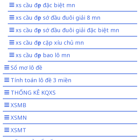
xs cầu đẹp đặc biệt mn
xs cầu đẹp sớ đầu đuôi giải 8 mn
xs cầu đẹp sớ đầu đuôi giải đặc biệt mn
xs cầu đẹp cặp xíu chủ mn
xs cầu đẹp bao lô mn
Sổ mơ lô đề
Tính toán lô đề 3 miền
THỐNG KÊ KQXS
XSMB
XSMN
XSMT