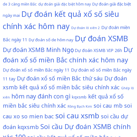
Dự đoán giải đặc biệt
de 3 càng miền Bắc
dự đoán giải đặc biệt hôm nay
Dự đoán kết quả xổ số siêu
ngày mai
chính xác hôm nay
Dự đoán miền
Dự đoán lô xiên 2
Dự đoán XSMB
Bắc ngày 11
Dự đoán số de hôm nay
Dự
Dự đoán XSMB Minh Ngọc
Dự đoán XSMB VIP 26h
đoán xổ số miền Bắc chính xác hôm nay
Dự đoán xổ số miền Bắc ngày 11
Dự đoán xổ số miền Bắc ngày
Dự đoán xổ số miền Bắc thứ sáu Dự đoán
11 tay
xsmb kết quả xổ số miền bắc siêu chính xác
Ghép lô
hôm nay đánh con gì
kết quả xổ số
kqxsmb
xiên
miền bắc siêu chính xác
soi cau mb
soi
Rồng Bạch Kim
soi cau xsmb
cau xo so mien bac
soi cầu dự
Soi cầu Dự đoán XSMB chính
đoán kqxsmb
xác 100