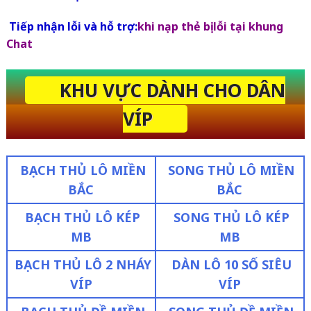
Tiếp nhận lỗi và hỗ trợ:
khi nạp thẻ bị lỗi tại khung
Chat
KHU VỰC DÀNH CHO DÂN
VÍP
BẠCH THỦ LÔ MIỀN
SONG THỦ LÔ MIỀN
BẮC
BẮC
BẠCH THỦ LÔ KÉP
SONG THỦ LÔ KÉP
MB
MB
BẠCH THỦ LÔ 2 NHÁY
DÀN LÔ 10 SỐ SIÊU
VÍP
VÍP