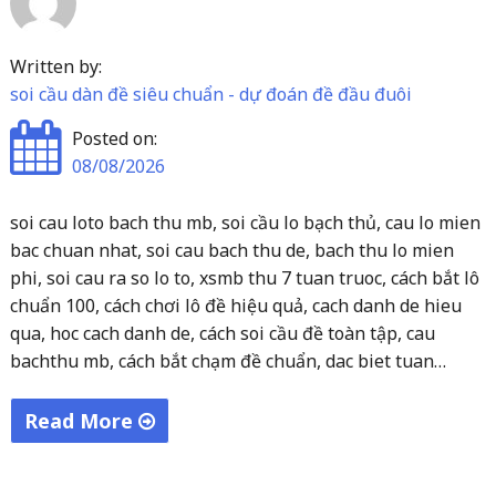
Written by:
soi cầu dàn đề siêu chuẩn - dự đoán đề đầu đuôi
Posted on:
08/08/2026
soi cau loto bach thu mb, soi cầu lo bạch thủ, cau lo mien
bac chuan nhat, soi cau bach thu de, bach thu lo mien
phi, soi cau ra so lo to, xsmb thu 7 tuan truoc, cách bắt lô
chuẩn 100, cách chơi lô đề hiệu quả, cach danh de hieu
qua, hoc cach danh de, cách soi cầu đề toàn tập, cau
bachthu mb, cách bắt chạm đề chuẩn, dac biet tuan…
Read More
"xs
cầu