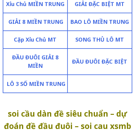
Xỉu Chủ MIỀN TRUNG
GIẢI ĐẶC BIỆT MT
GIẢI 8 MIỀN TRUNG
BAO LÔ MIỀN TRUNG
Cặp Xỉu Chủ MT
SONG THỦ LÔ MT
ĐẦU ĐUÔI GIẢI 8
ĐẦU ĐUÔI ĐẶC BIỆT
MIỀN
LÔ 3 SỐ MIỀN TRUNG
soi cầu dàn đề siêu chuẩn – dự
đoán đề đầu đuôi – soi cau xsmb