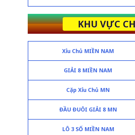
KHU VỰC C
Xỉu Chủ MIỀN NAM
GIẢI 8 MIỀN NAM
Cặp Xỉu Chủ MN
ĐẦU ĐUÔI GIẢI 8 MN
LÔ 3 SỐ MIỀN NAM