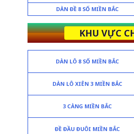
DÀN ĐỀ 8 SỐ MIỀN BẮC
KHU VỰC C
DÀN LÔ 8 SỐ MIỀN BẮC
DÀN LÔ XIÊN 3 MIỀN BẮC
3 CÀNG MIỀN BẮC
ĐỀ ĐẦU ĐUÔI MIỀN BẮC