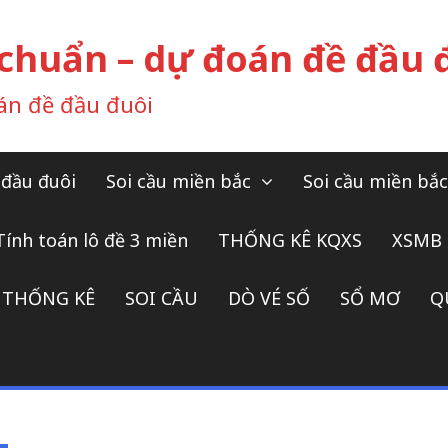
 chuẩn – dự đoán đề đầu 
oán đề đầu đuôi
 đầu đuôi
Soi cầu miền bắc
Soi cầu miền bắc
Tính toán lô đề 3 miền
THỐNG KÊ KQXS
XSMB
THỐNG KÊ
SOI CẦU
DÒ VÉ SỐ
SỔ MƠ
Q