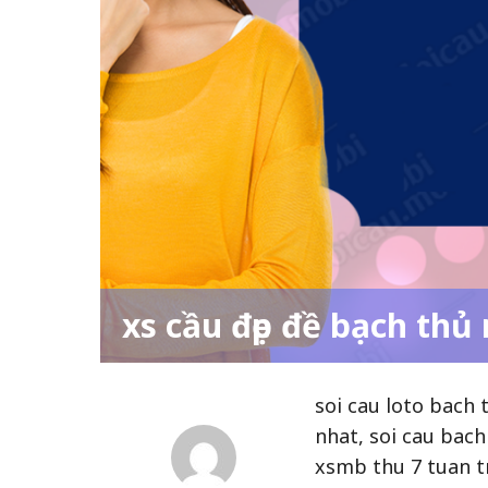
xs cầu đẹp đề bạch thủ
soi cau loto bach 
nhat, soi cau bach 
xsmb thu 7 tuan tr