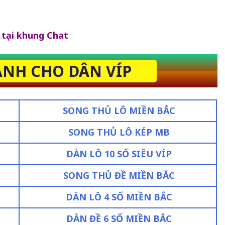
i tại khung Chat
ÀNH CHO DÂN VÍP
SONG THỦ LÔ MIỀN BẮC
SONG THỦ LÔ KÉP MB
DÀN LÔ 10 SỐ SIÊU VÍP
SONG THỦ ĐỀ MIỀN BẮC
DÀN LÔ 4 SỐ MIỀN BẮC
DÀN ĐỀ 6 SỐ MIỀN BẮC