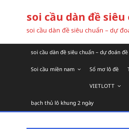
Skip
to
soi cầu dàn đề siêu
content
soi cầu dàn đề siêu chuẩn – dự đ
soi cầu dàn đề siêu chuẩn – dự đoán đề
Soi cầu miền nam
Sổ mơ lô đề
VIETLOTT
bạch thủ lô khung 2 ngày