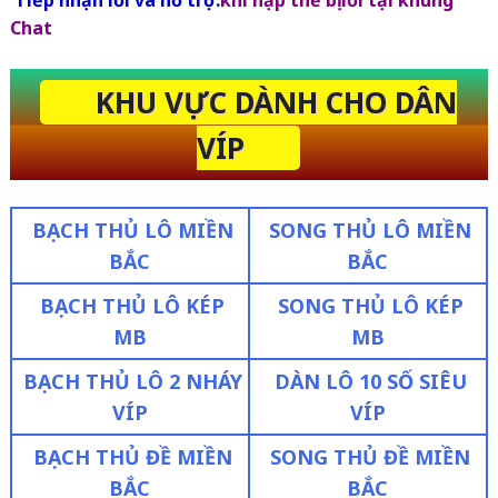
Tiếp nhận lỗi và hỗ trợ:
khi nạp thẻ bị lỗi tại khung
Chat
KHU VỰC DÀNH CHO DÂN
VÍP
BẠCH THỦ LÔ MIỀN
SONG THỦ LÔ MIỀN
BẮC
BẮC
BẠCH THỦ LÔ KÉP
SONG THỦ LÔ KÉP
MB
MB
BẠCH THỦ LÔ 2 NHÁY
DÀN LÔ 10 SỐ SIÊU
VÍP
VÍP
BẠCH THỦ ĐỀ MIỀN
SONG THỦ ĐỀ MIỀN
BẮC
BẮC