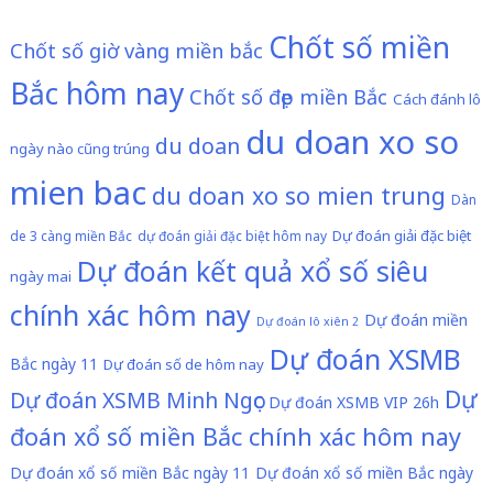
Chốt số miền
Chốt số giờ vàng miền bắc
Bắc hôm nay
Chốt số đẹp miền Bắc
Cách đánh lô
du doan xo so
du doan
ngày nào cũng trúng
mien bac
du doan xo so mien trung
Dàn
Dự đoán giải đặc biệt
de 3 càng miền Bắc
dự đoán giải đặc biệt hôm nay
Dự đoán kết quả xổ số siêu
ngày mai
chính xác hôm nay
Dự đoán miền
Dự đoán lô xiên 2
Dự đoán XSMB
Bắc ngày 11
Dự đoán số de hôm nay
Dự
Dự đoán XSMB Minh Ngọc
Dự đoán XSMB VIP 26h
đoán xổ số miền Bắc chính xác hôm nay
Dự đoán xổ số miền Bắc ngày 11
Dự đoán xổ số miền Bắc ngày