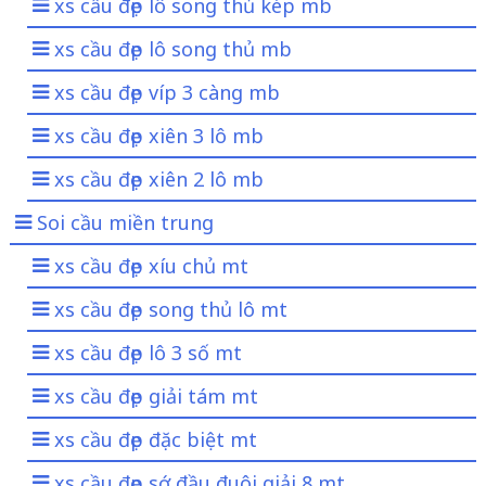
xs cầu đẹp lô song thủ kép mb
xs cầu đẹp lô song thủ mb
xs cầu đẹp víp 3 càng mb
xs cầu đẹp xiên 3 lô mb
xs cầu đẹp xiên 2 lô mb
Soi cầu miền trung
xs cầu đẹp xíu chủ mt
xs cầu đẹp song thủ lô mt
xs cầu đẹp lô 3 số mt
xs cầu đẹp giải tám mt
xs cầu đẹp đặc biệt mt
xs cầu đẹp sớ đầu đuôi giải 8 mt