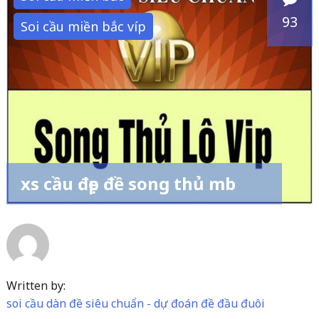
đề
93
Soi cầu miền bắc víp
bạch
thủ
mb"
xs cầu đẹp đề song thủ mb
Written by:
soi cầu dàn đề siêu chuẩn - dự đoán đề đầu đuôi