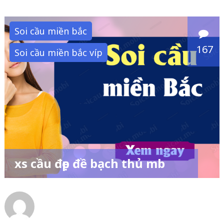
Soi cầu miền bắc
167
Soi cầu miền bắc víp
xs cầu đẹp đề bạch thủ mb