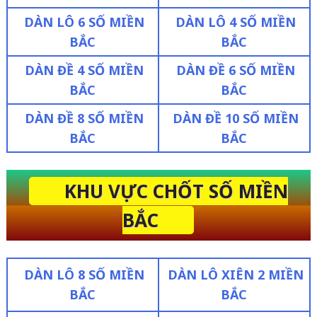
DÀN LÔ 6 SỐ MIỀN
DÀN LÔ 4 SỐ MIỀN
BẮC
BẮC
DÀN ĐỀ 4 SỐ MIỀN
DÀN ĐỀ 6 SỐ MIỀN
BẮC
BẮC
DÀN ĐỀ 8 SỐ MIỀN
DÀN ĐỀ 10 SỐ MIỀN
BẮC
BẮC
KHU VỰC CHỐT SỐ MIỀN
BẮC
DÀN LÔ 8 SỐ MIỀN
DÀN LÔ XIÊN 2 MIỀN
BẮC
BẮC