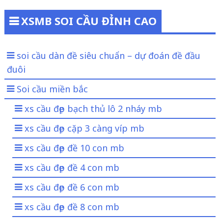
mb"
XSMB SOI CẦU ĐỈNH CAO
soi cầu dàn đề siêu chuẩn – dự đoán đề đầu
đuôi
Soi cầu miền bắc
xs cầu đẹp bạch thủ lô 2 nháy mb
xs cầu đẹp cặp 3 càng víp mb
xs cầu đẹp đề 10 con mb
xs cầu đẹp đề 4 con mb
xs cầu đẹp đề 6 con mb
xs cầu đẹp đề 8 con mb