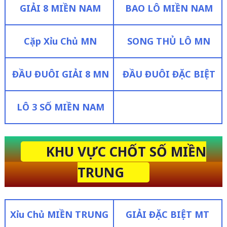
GIẢI 8 MIỀN NAM
BAO LÔ MIỀN NAM
Cặp Xỉu Chủ MN
SONG THỦ LÔ MN
ĐẦU ĐUÔI GIẢI 8 MN
ĐẦU ĐUÔI ĐẶC BIỆT
LÔ 3 SỐ MIỀN NAM
KHU VỰC CHỐT SỐ MIỀN
TRUNG
Xỉu Chủ MIỀN TRUNG
GIẢI ĐẶC BIỆT MT