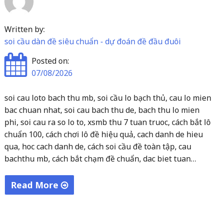
Written by:
soi cầu dàn đề siêu chuẩn - dự đoán đề đầu đuôi
Posted on:
07/08/2026
soi cau loto bach thu mb, soi cầu lo bạch thủ, cau lo mien
bac chuan nhat, soi cau bach thu de, bach thu lo mien
phi, soi cau ra so lo to, xsmb thu 7 tuan truoc, cách bắt lô
chuẩn 100, cách chơi lô đề hiệu quả, cach danh de hieu
qua, hoc cach danh de, cách soi cầu đề toàn tập, cau
bachthu mb, cách bắt chạm đề chuẩn, dac biet tuan…
Read More
"xs
cầu