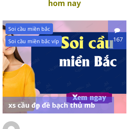
hom nay
Soi cầu miền bắc
167
Soi cầu miền bắc víp
xs cầu đẹp đề bạch thủ mb