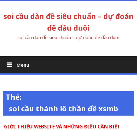
Skip
to
soi cầu dàn đề siêu chuẩn – dự đoán
content
đề đầu đuôi
soi cầu dàn đề siêu chuẩn – dự đoán đề đầu đuôi
Menu
Thẻ:
soi cầu thánh lô thần đề xsmb
GIỚI THIỆU WEBSITE VÀ NHỮNG ĐIỀU CẦN BIẾT