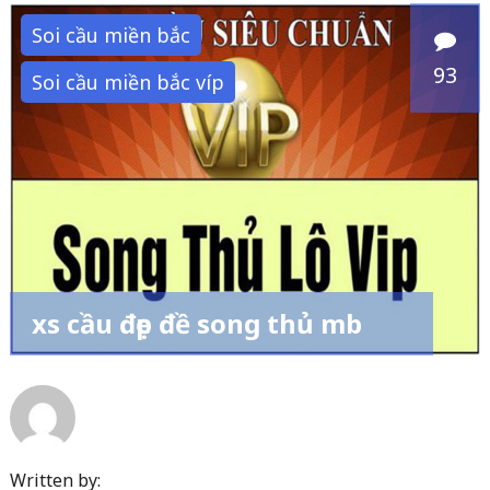
đẹp
Soi cầu miền bắc
đề
93
Soi cầu miền bắc víp
bạch
thủ
mb"
xs cầu đẹp đề song thủ mb
Written by: