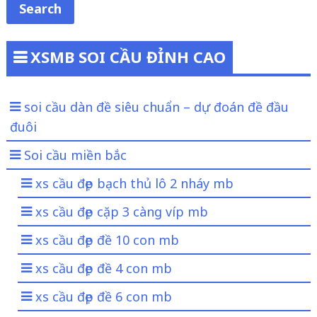
song
Search
thủ
mb"
XSMB SOI CẦU ĐỈNH CAO
soi cầu dàn đề siêu chuẩn – dự đoán đề đầu
đuôi
Soi cầu miền bắc
xs cầu đẹp bạch thủ lô 2 nháy mb
xs cầu đẹp cặp 3 càng víp mb
xs cầu đẹp đề 10 con mb
xs cầu đẹp đề 4 con mb
xs cầu đẹp đề 6 con mb