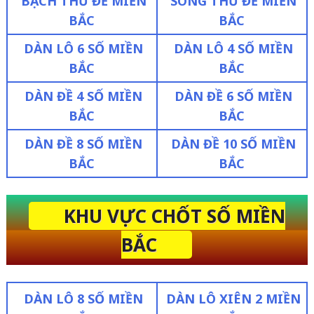
BẠCH THỦ ĐỀ MIỀN
SONG THỦ ĐỀ MIỀN
BẮC
BẮC
DÀN LÔ 6 SỐ MIỀN
DÀN LÔ 4 SỐ MIỀN
BẮC
BẮC
DÀN ĐỀ 4 SỐ MIỀN
DÀN ĐỀ 6 SỐ MIỀN
BẮC
BẮC
DÀN ĐỀ 8 SỐ MIỀN
DÀN ĐỀ 10 SỐ MIỀN
BẮC
BẮC
KHU VỰC CHỐT SỐ MIỀN
BẮC
DÀN LÔ 8 SỐ MIỀN
DÀN LÔ XIÊN 2 MIỀN