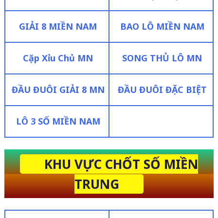
GIẢI 8 MIỀN NAM
BAO LÔ MIỀN NAM
Cặp Xỉu Chủ MN
SONG THỦ LÔ MN
ĐẦU ĐUÔI GIẢI 8 MN
ĐẦU ĐUÔI ĐẶC BIỆT
LÔ 3 SỐ MIỀN NAM
KHU VỰC CHỐT SỐ MIỀN
TRUNG