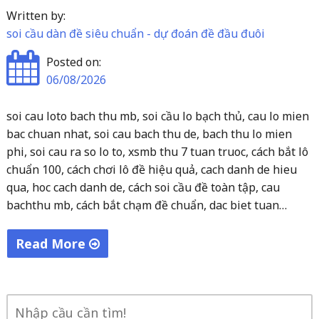
Written by:
soi cầu dàn đề siêu chuẩn - dự đoán đề đầu đuôi
Posted on:
06/08/2026
soi cau loto bach thu mb, soi cầu lo bạch thủ, cau lo mien
bac chuan nhat, soi cau bach thu de, bach thu lo mien
phi, soi cau ra so lo to, xsmb thu 7 tuan truoc, cách bắt lô
chuẩn 100, cách chơi lô đề hiệu quả, cach danh de hieu
qua, hoc cach danh de, cách soi cầu đề toàn tập, cau
bachthu mb, cách bắt chạm đề chuẩn, dac biet tuan…
Read More
"xs
cầu
đẹp