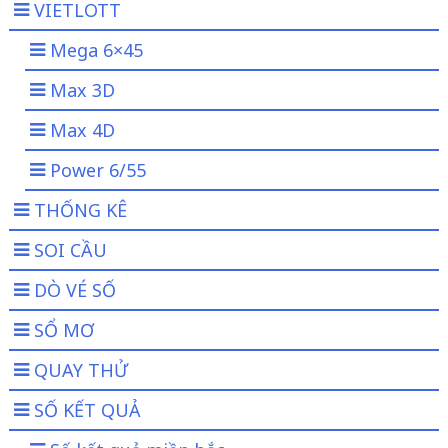
VIETLOTT
Mega 6×45
Max 3D
Max 4D
Power 6/55
THỐNG KÊ
SOI CẦU
DÒ VÉ SỐ
SỔ MƠ
QUAY THỬ
SỐ KẾT QUẢ