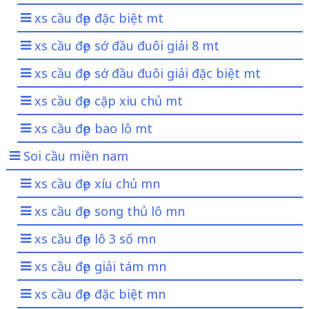
xs cầu đẹp đặc biệt mt
xs cầu đẹp sớ đầu đuôi giải 8 mt
xs cầu đẹp sớ đầu đuôi giải đặc biệt mt
xs cầu đẹp cặp xiu chủ mt
xs cầu đẹp bao lô mt
Soi cầu miền nam
xs cầu đẹp xíu chủ mn
xs cầu đẹp song thủ lô mn
xs cầu đẹp lô 3 số mn
xs cầu đẹp giải tám mn
xs cầu đẹp đặc biệt mn