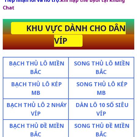
Tiếp nhận lỗi và hỗ trợ:
khi nạp thẻ bị lỗi tại khung
Chat
KHU VỰC DÀNH CHO DÂN
VÍP
BẠCH THỦ LÔ MIỀN
SONG THỦ LÔ MIỀN
BẮC
BẮC
BẠCH THỦ LÔ KÉP
SONG THỦ LÔ KÉP
MB
MB
BẠCH THỦ LÔ 2 NHÁY
DÀN LÔ 10 SỐ SIÊU
VÍP
VÍP
BẠCH THỦ ĐỀ MIỀN
SONG THỦ ĐỀ MIỀN
BẮC
BẮC