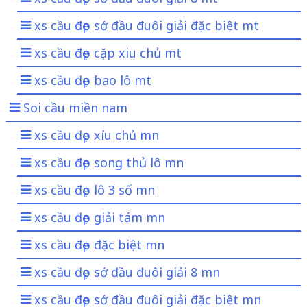
xs cầu đẹp sớ đầu đuôi giải đặc biệt mt
xs cầu đẹp cặp xiu chủ mt
xs cầu đẹp bao lô mt
Soi cầu miền nam
xs cầu đẹp xíu chủ mn
xs cầu đẹp song thủ lô mn
xs cầu đẹp lô 3 số mn
xs cầu đẹp giải tám mn
xs cầu đẹp đặc biệt mn
xs cầu đẹp sớ đầu đuôi giải 8 mn
xs cầu đẹp sớ đầu đuôi giải đặc biệt mn