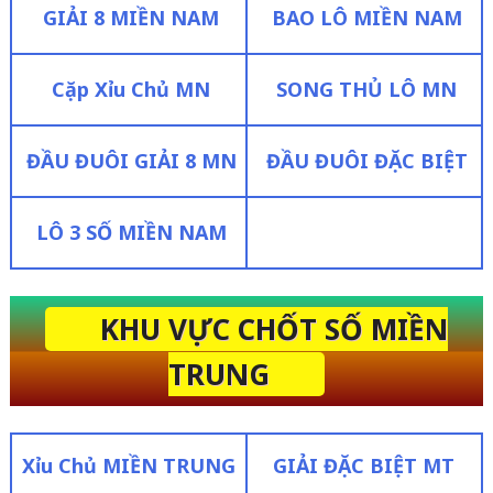
GIẢI 8 MIỀN NAM
BAO LÔ MIỀN NAM
Cặp Xỉu Chủ MN
SONG THỦ LÔ MN
ĐẦU ĐUÔI GIẢI 8 MN
ĐẦU ĐUÔI ĐẶC BIỆT
LÔ 3 SỐ MIỀN NAM
KHU VỰC CHỐT SỐ MIỀN
TRUNG
Xỉu Chủ MIỀN TRUNG
GIẢI ĐẶC BIỆT MT