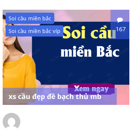
Soi cầu miền bắc
167
Soi cầu miền bắc víp
xs cầu đẹp đề bạch thủ mb