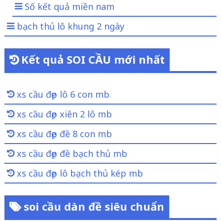
Số kết quả miền nam
bạch thủ lô khung 2 ngày
Kết quả SOI CẦU mới nhất
xs cầu đẹp lô 6 con mb
xs cầu đẹp xiên 2 lô mb
xs cầu đẹp đề 8 con mb
xs cầu đẹp đề bạch thủ mb
xs cầu đẹp lô bạch thủ kép mb
soi cầu dàn đề siêu chuẩn