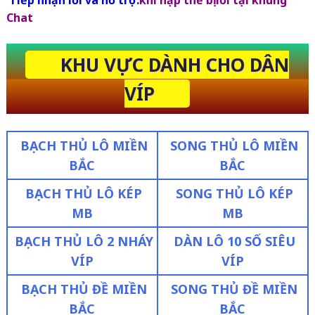
Tiếp nhận lỗi và hỗ trợ:
khi nạp thẻ bị lỗi tại khung
Chat
KHU VỰC DÀNH CHO DÂN
VÍP
BẠCH THỦ LÔ MIỀN
SONG THỦ LÔ MIỀN
BẮC
BẮC
BẠCH THỦ LÔ KÉP
SONG THỦ LÔ KÉP
MB
MB
BẠCH THỦ LÔ 2 NHÁY
DÀN LÔ 10 SỐ SIÊU
VÍP
VÍP
BẠCH THỦ ĐỀ MIỀN
SONG THỦ ĐỀ MIỀN
BẮC
BẮC