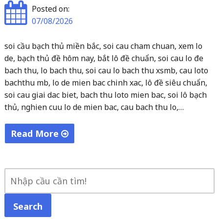
Posted on:
07/08/2026
soi cầu bạch thủ miền bắc, soi cau cham chuan, xem lo
de, bạch thủ đề hôm nay, bắt lô đề chuẩn, soi cau lo đe
bach thu, lo bach thu, soi cau lo bach thu xsmb, cau loto
bachthu mb, lo de mien bac chinh xac, lô đề siêu chuẩn,
soi cau giai dac biet, bach thu loto mien bac, soi lô bạch
thủ, nghien cuu lo de mien bac, cau bach thu lo,…
Read More
"xs
cầu
đẹp
đề
song
Search
thủ