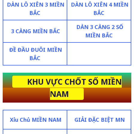
DÀN LÔ XIÊN 3 MIỀN
DÀN LÔ XIÊN 4 MIỀN
BẮC
BẮC
DÀN 3 CÀNG 2 SỐ
3 CÀNG MIỀN BẮC
MIỀN BẮC
ĐỀ ĐẦU ĐUÔI MIỀN
BẮC
KHU VỰC CHỐT SỐ MIỀN
NAM
Xỉu Chủ MIỀN NAM
GIẢI ĐẶC BIỆT MN