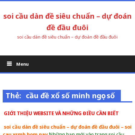
Skip
to
soi cầu dàn đề siêu chuẩn – dự đoán
content
đề đầu đuôi
soi cầu dàn đề siêu chuẩn – dự đoán đề đầu đuôi
Menu
Thẻ:
cầu đề xổ số minh ngọc số
GIỚI THIỆU WEBSITE VÀ NHỮNG ĐIỀU CẦN BIẾT
soi cầu dàn đề siêu chuẩn – dự đoán đề đầu đuôi – soi
cau xsmb hom nay
Những bạn mới vào trang soi cầu