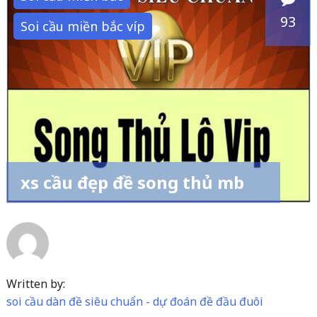
đề
93
Soi cầu miền bắc víp
bạch
thủ
mb"
xs cầu đẹp đề song thủ mb
Written by:
soi cầu dàn đề siêu chuẩn - dự đoán đề đầu đuôi