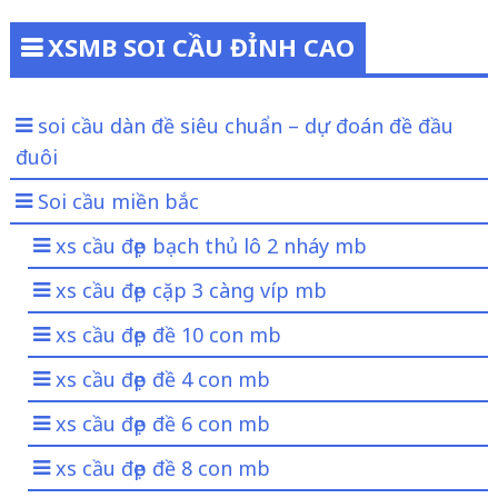
mb"
XSMB SOI CẦU ĐỈNH CAO
soi cầu dàn đề siêu chuẩn – dự đoán đề đầu
đuôi
Soi cầu miền bắc
xs cầu đẹp bạch thủ lô 2 nháy mb
xs cầu đẹp cặp 3 càng víp mb
xs cầu đẹp đề 10 con mb
xs cầu đẹp đề 4 con mb
xs cầu đẹp đề 6 con mb
xs cầu đẹp đề 8 con mb