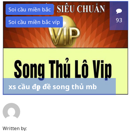
đẹp
Soi cầu miền bắc
đề
93
Soi cầu miền bắc víp
bạch
thủ
mb"
xs cầu đẹp đề song thủ mb
Written by: