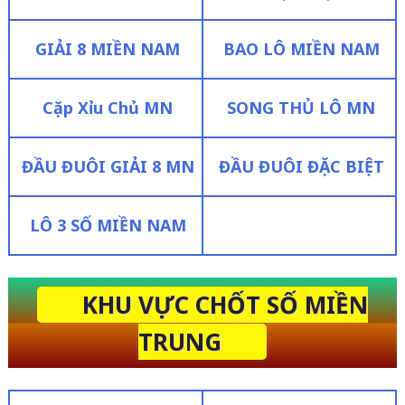
GIẢI 8 MIỀN NAM
BAO LÔ MIỀN NAM
Cặp Xỉu Chủ MN
SONG THỦ LÔ MN
ĐẦU ĐUÔI GIẢI 8 MN
ĐẦU ĐUÔI ĐẶC BIỆT
LÔ 3 SỐ MIỀN NAM
KHU VỰC CHỐT SỐ MIỀN
TRUNG