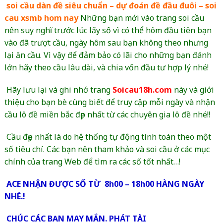
soi cầu dàn đề siêu chuẩn – dự đoán đề đầu đuôi – soi
cau xsmb hom nay
Những bạn mới vào trang soi cầu
nên suy nghĩ trước lúc lấy số vì có thể hôm đầu tiên bạn
vào đã trượt cầu, ngày hôm sau bạn không theo nhưng
lại ăn cầu. Vì vậy để đảm bảo có lãi cho những bạn đánh
lớn hãy theo cầu lâu dài, và chia vốn đầu tư hợp lý nhé!
Hãy lưu lại và ghi nhớ trang
Soicau18h.com
này và giới
thiệu cho bạn bè cùng biết để truy cập mỗi ngày và nhận
cầu lô đề miền bắc đẹp nhất từ các chuyên gia lô đề nhé!!
Cầu đẹp nhất là do hệ thống tự động tính toán theo một
số tiêu chí. Các bạn nên tham khảo và soi cầu ở các mục
chính của trang Web để tìm ra các số tốt nhất…!
ACE NHẬN ĐƯỢC SỐ TỪ 8h00 – 18h00 HÀNG NGÀY
NHÉ.!
CHÚC CÁC BẠN MAY MẮN. PHÁT TÀI