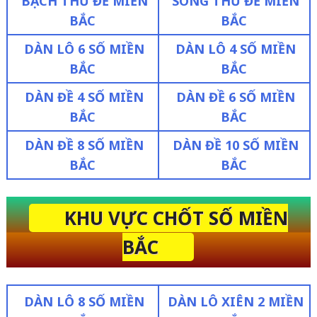
BẠCH THỦ ĐỀ MIỀN
SONG THỦ ĐỀ MIỀN
BẮC
BẮC
DÀN LÔ 6 SỐ MIỀN
DÀN LÔ 4 SỐ MIỀN
BẮC
BẮC
DÀN ĐỀ 4 SỐ MIỀN
DÀN ĐỀ 6 SỐ MIỀN
BẮC
BẮC
DÀN ĐỀ 8 SỐ MIỀN
DÀN ĐỀ 10 SỐ MIỀN
BẮC
BẮC
KHU VỰC CHỐT SỐ MIỀN
BẮC
DÀN LÔ 8 SỐ MIỀN
DÀN LÔ XIÊN 2 MIỀN