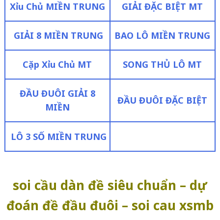
Xỉu Chủ MIỀN TRUNG
GIẢI ĐẶC BIỆT MT
GIẢI 8 MIỀN TRUNG
BAO LÔ MIỀN TRUNG
Cặp Xỉu Chủ MT
SONG THỦ LÔ MT
ĐẦU ĐUÔI GIẢI 8
ĐẦU ĐUÔI ĐẶC BIỆT
MIỀN
LÔ 3 SỐ MIỀN TRUNG
soi cầu dàn đề siêu chuẩn – dự
đoán đề đầu đuôi – soi cau xsmb