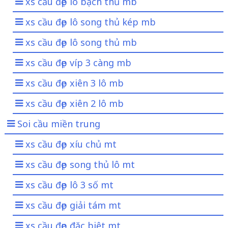
xs cầu đẹp lô bạch thủ mb
xs cầu đẹp lô song thủ kép mb
xs cầu đẹp lô song thủ mb
xs cầu đẹp víp 3 càng mb
xs cầu đẹp xiên 3 lô mb
xs cầu đẹp xiên 2 lô mb
Soi cầu miền trung
xs cầu đẹp xíu chủ mt
xs cầu đẹp song thủ lô mt
xs cầu đẹp lô 3 số mt
xs cầu đẹp giải tám mt
xs cầu đẹp đặc biệt mt