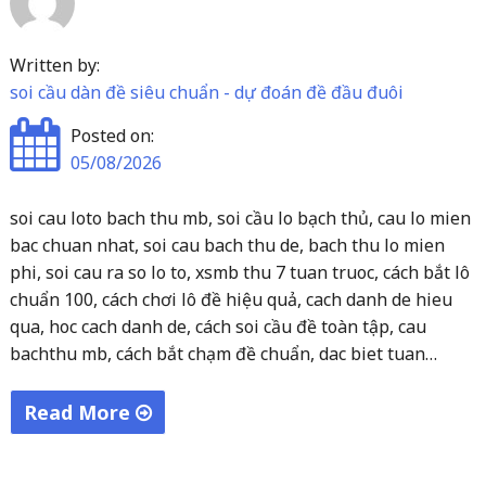
Written by:
soi cầu dàn đề siêu chuẩn - dự đoán đề đầu đuôi
Posted on:
05/08/2026
soi cau loto bach thu mb, soi cầu lo bạch thủ, cau lo mien
bac chuan nhat, soi cau bach thu de, bach thu lo mien
phi, soi cau ra so lo to, xsmb thu 7 tuan truoc, cách bắt lô
chuẩn 100, cách chơi lô đề hiệu quả, cach danh de hieu
qua, hoc cach danh de, cách soi cầu đề toàn tập, cau
bachthu mb, cách bắt chạm đề chuẩn, dac biet tuan…
Read More
"xs
cầu