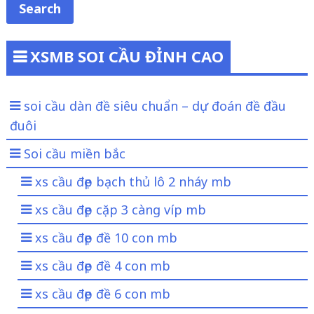
song
Search
thủ
mb"
XSMB SOI CẦU ĐỈNH CAO
soi cầu dàn đề siêu chuẩn – dự đoán đề đầu
đuôi
Soi cầu miền bắc
xs cầu đẹp bạch thủ lô 2 nháy mb
xs cầu đẹp cặp 3 càng víp mb
xs cầu đẹp đề 10 con mb
xs cầu đẹp đề 4 con mb
xs cầu đẹp đề 6 con mb