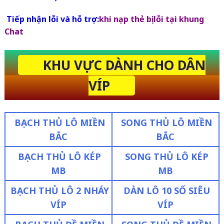
Tiếp nhận lỗi và hỗ trợ:
khi nạp thẻ bị lỗi tại khung
Chat
KHU VỰC DÀNH CHO DÂN
VÍP
BẠCH THỦ LÔ MIỀN
SONG THỦ LÔ MIỀN
BẮC
BẮC
BẠCH THỦ LÔ KÉP
SONG THỦ LÔ KÉP
MB
MB
BẠCH THỦ LÔ 2 NHÁY
DÀN LÔ 10 SỐ SIÊU
VÍP
VÍP