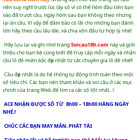
nên suy nghĩ trước lúc lấy số vì có thể hôm đầu tiên bạn
vào đã trượt cầu, ngày hôm sau bạn không theo nhưng
lại ăn cầu. Vì vậy để đảm bảo có lãi cho những bạn đánh
lớn hãy theo cầu lâu dài, và chia vốn đầu tư hợp lý nhé!
Hãy lưu lại và ghi nhớ trang
Soicau18h.com
này và giới
thiệu cho bạn bè cùng biết để truy cập mỗi ngày và nhận
cầu lô đề miền bắc đẹp nhất từ các chuyên gia lô đề nhé!!
Cầu đẹp nhất là do hệ thống tự động tính toán theo một
số tiêu chí. Các bạn nên tham khảo và soi cầu ở các mục
chính của trang Web để tìm ra các số tốt nhất…!
ACE NHẬN ĐƯỢC SỐ TỪ 8h00 – 18h00 HÀNG NGÀY
NHÉ.!
CHÚC CÁC BẠN MAY MẮN. PHÁT TÀI