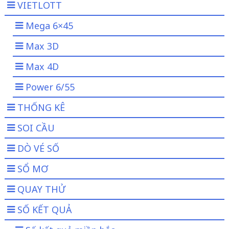
VIETLOTT
Mega 6×45
Max 3D
Max 4D
Power 6/55
THỐNG KÊ
SOI CẦU
DÒ VÉ SỐ
SỔ MƠ
QUAY THỬ
SỐ KẾT QUẢ