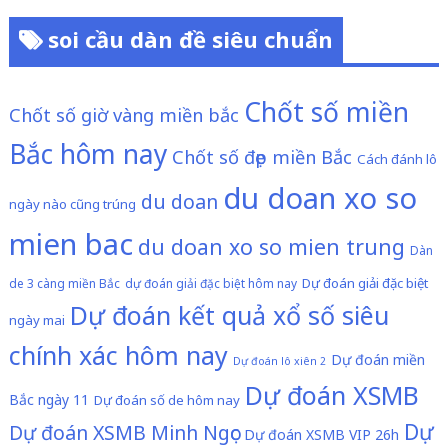
soi cầu dàn đề siêu chuẩn
Chốt số miền
Chốt số giờ vàng miền bắc
Bắc hôm nay
Chốt số đẹp miền Bắc
Cách đánh lô
du doan xo so
du doan
ngày nào cũng trúng
mien bac
du doan xo so mien trung
Dàn
Dự đoán giải đặc biệt
de 3 càng miền Bắc
dự đoán giải đặc biệt hôm nay
Dự đoán kết quả xổ số siêu
ngày mai
chính xác hôm nay
Dự đoán miền
Dự đoán lô xiên 2
Dự đoán XSMB
Bắc ngày 11
Dự đoán số de hôm nay
Dự
Dự đoán XSMB Minh Ngọc
Dự đoán XSMB VIP 26h