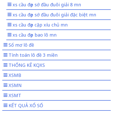
xs cầu đẹp sớ đầu đuôi giải 8 mn
xs cầu đẹp sớ đầu đuôi giải đặc biệt mn
xs cầu đẹp cặp xíu chủ mn
xs cầu đẹp bao lô mn
Sổ mơ lô đề
Tính toán lô đề 3 miền
THỐNG KÊ KQXS
XSMB
XSMN
XSMT
KẾT QUẢ XỔ SỐ