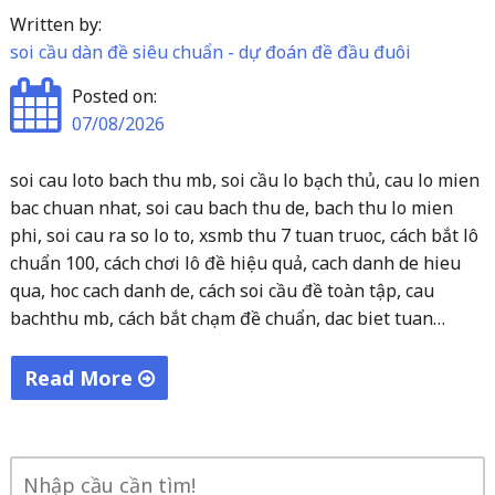
Written by:
soi cầu dàn đề siêu chuẩn - dự đoán đề đầu đuôi
Posted on:
07/08/2026
soi cau loto bach thu mb, soi cầu lo bạch thủ, cau lo mien
bac chuan nhat, soi cau bach thu de, bach thu lo mien
phi, soi cau ra so lo to, xsmb thu 7 tuan truoc, cách bắt lô
chuẩn 100, cách chơi lô đề hiệu quả, cach danh de hieu
qua, hoc cach danh de, cách soi cầu đề toàn tập, cau
bachthu mb, cách bắt chạm đề chuẩn, dac biet tuan…
Read More
"xs
cầu
đẹp