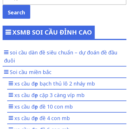
đề
bạch
Search
thủ
mb"
XSMB SOI CẦU ĐỈNH CAO
soi cầu dàn đề siêu chuẩn – dự đoán đề đầu
đuôi
Soi cầu miền bắc
xs cầu đẹp bạch thủ lô 2 nháy mb
xs cầu đẹp cặp 3 càng víp mb
xs cầu đẹp đề 10 con mb
xs cầu đẹp đề 4 con mb