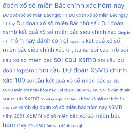
đoán xổ số miền Bắc chính xác hôm nay
Dự đoán xổ số miền Bắc ngày 11
Dự đoán xổ số miền Bắc ngày
Dự đoán xổ số miền Bắc thứ sáu Dự đoán
11 tay
xsmb kết quả xổ số miền bắc siêu chính xác
Ghép lô
hôm nay đánh con gì
kết quả xổ số
kqxsmb
xiên
miền bắc siêu chính xác
soi cau mb
soi
Rồng Bạch Kim
soi cau xsmb
cau xo so mien bac
soi cầu dự
Soi cầu Dự đoán XSMB chính
đoán kqxsmb
xác 100
soi cầu kết quả xổ số miền bắc
Soi cầu
XSMB miễn phí ngày hôm nay
Soi cầu XSMB Win2888
Soi lô xiên chuẩn
sxmb
soi xsmb
Thống kê giải đặc biệt lâu
Số kết quả giải đặc biệt
xsmb dự đoán xổ số miền bắc hôm nay
XSMB
chưa về
xổ số miền bắc
XSMN
năm 2021
xổ số miền bắc
hôm nay
đề về 50 hôm sau đánh con gì